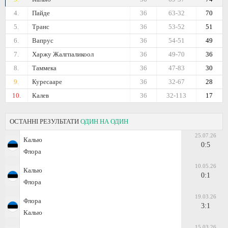
4.
Пайде
36
63-32
70
5.
Транс
36
53-52
51
6.
Вапрус
36
54-51
49
7.
Харжу Жалгпаликоол
36
49-70
36
8.
Таммека
36
47-83
30
9.
Куресааре
36
32-67
28
10.
Калев
36
32-113
17
ОСТАННІ РЕЗУЛЬТАТИ
ОДИН НА ОДИН
25.07.26
Калью
0:5
Флора
10.05.26
Калью
0:1
Флора
19.03.26
Флора
3:1
Калью
15.03.26