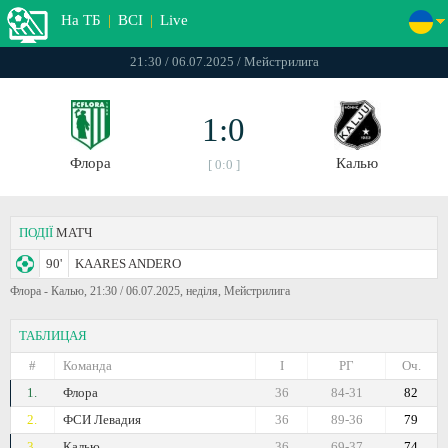
На ТБ
|
ВСІ
|
Live
21:30 / 06.07.2025 / Мейстрилига
1:0
Флора
Калью
[ 0:0 ]
ПОДІЇ
МАТЧ
90'
KAARES ANDERO
Флора - Калью, 21:30 / 06.07.2025, неділя, Мейстрилига
ТАБЛИЦАЯ
#
Команда
I
РГ
Оч.
1.
Флора
36
84-31
82
2.
ФСИ Левадия
36
89-36
79
3.
Калью
36
69-37
74