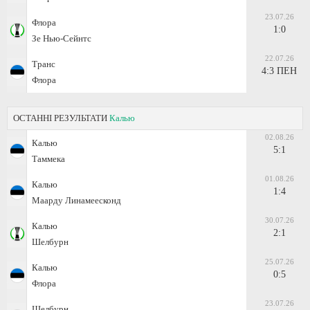
23.07.26
Флора
1:0
Зе Нью-Сейнтс
22.07.26
Транс
4:3 ПЕН
Флора
ОСТАННІ РЕЗУЛЬТАТИ
Калью
02.08.26
Калью
5:1
Таммека
01.08.26
Калью
1:4
Маарду Линамеесконд
30.07.26
Калью
2:1
Шелбурн
25.07.26
Калью
0:5
Флора
23.07.26
Шелбурн