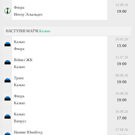
13.08.26
Флора
19:00
Интер Эскальдес
НАСТУПНІ МАТЧІ
Калью
24.05.26
Калью
15:00
Флора
11.07.26
Віймсі ЖК
19:00
Калью
08.08.26
Транс
19:00
Калью
10.08.26
Флора
19:00
Калью
16.08.26
Калью
17:00
Вапрус
17.08.26
Нымме Юнайтед