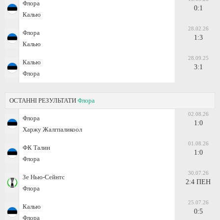
Флора
0:1
Калью
28.02.26
Флора
1:3
Калью
28.09.25
Калью
3:1
Флора
ОСТАННІ РЕЗУЛЬТАТИ
Флора
02.08.26
Флора
1:0
Харжу Жалгпаликоол
01.08.26
ФК Талин
1:0
Флора
30.07.26
Зе Нью-Сейнтс
2:4 ПЕН
Флора
25.07.26
Калью
0:5
Флора