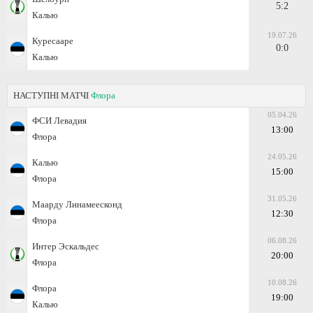
5:2
Калью
19.07.26
Куресааре
0:0
Калью
НАСТУПНІ МАТЧІ
Флора
05.04.26
ФСИ Левадия
13:00
Флора
24.05.26
Калью
15:00
Флора
31.05.26
Маарду Линамеесконд
12:30
Флора
06.08.26
Интер Эскальдес
20:00
Флора
10.08.26
Флора
19:00
Калью