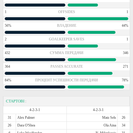
1
OFFSIDES
1
56%
ВЛАДЕНИЕ
44%
2
GOALKEEPER SAVES
1
432
СУММА ПЕРЕДАЧИ
346
364
PASSES ACCURATE
271
84%
ПРОЦЕНТ УСПЕШНОСТИ ПЕРЕДАЧИ
78%
СТАРТОВІ
:
4-2-3-1
4-2-3-1
31
Alex Palmer
Matz Sels
26
26
Dara O'Shea
Ola Aina
34
6
Luke Woolfenden
N. Milenkovic
31