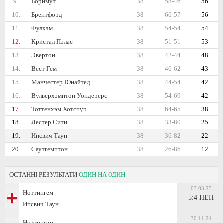
9.
Борнмут
38
58-46
56
10.
Брентфорд
38
66-57
56
11.
Фулхэм
38
54-54
54
12.
Кристал Пэлас
38
51-51
53
13.
Эвертон
38
42-44
48
14.
Вест Гем
38
46-62
43
15.
Манчестер Юнайтед
38
44-54
42
16.
Вулверхэмптон Уондерерс
38
54-69
42
17.
Тоттенхэм Хотспур
38
64-65
38
18.
Лестер Сити
38
33-80
25
19.
Ипсвич Таун
38
36-82
22
20.
Саутгемптон
38
26-86
12
ОСТАННІ РЕЗУЛЬТАТИ
ОДИН НА ОДИН
03.03.25
Ноттингем
5:4 ПЕН
Ипсвич Таун
30.11.24
Ноттингем