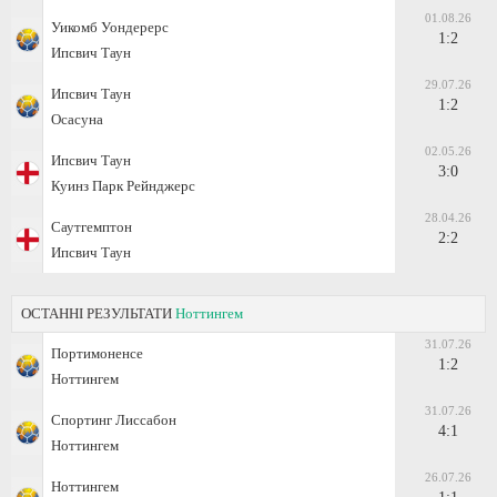
01.08.26
Уикомб Уондерерс
1:2
Ипсвич Таун
29.07.26
Ипсвич Таун
1:2
Осасуна
02.05.26
Ипсвич Таун
3:0
Куинз Парк Рейнджерс
28.04.26
Саутгемптон
2:2
Ипсвич Таун
ОСТАННІ РЕЗУЛЬТАТИ
Ноттингем
31.07.26
Портимоненсе
1:2
Ноттингем
31.07.26
Спортинг Лиссабон
4:1
Ноттингем
26.07.26
Ноттингем