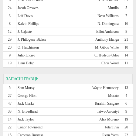
24
Jacob Greaves
Murillo
5
3
Leif Davis
Neco Williams
7
8
Kalvin Phillips
N. Dominguez
16
12
J. Cajuste
Elliot Anderson
8
29
J. Philogene-Bidace
Anthony Elanga
21
20
O. Hutchinson
M. Gibbs-White
10
9
Julio Enciso
C. Hudson-Odoi
14
19
Liam Delap
Chris Wood
11
ЗАПАСНІ ГРАВЦІ:
5
Sam Morsy
Wayne Hennessey
13
27
George Hirst
Morato
4
47
Jack Clarke
Ibrahim Sangare
6
33
N. Broadhead
Taiwo Awoniyi
9
14
Jack Taylor
Alex Moreno
19
22
Conor Townsend
Jota Silva
20
15
Cameron Burgess
Ryan Yates
22