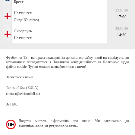
Брест
22.08.26
Ноттингем
17:00
Лидс Юнайтед
29.08.26
Ливерпуль
14:30
Ноттингем
Футбол на ТБ - всі права захищені. За допомогою сайту, який ви відвідуєте, ви
автоматично погоджуєтеся з Політикою конфіденційності та Політикою щодо
файлів cookie. Тут ви можете познайомитися з ними!
Зв'яжіться з нами:
Terms of Use (EULA)
contact@telefootball.net
За НАС
Додаток містить інформацію про шанс. Ми закликаємо до
відповідальних та розумних ставок.
.