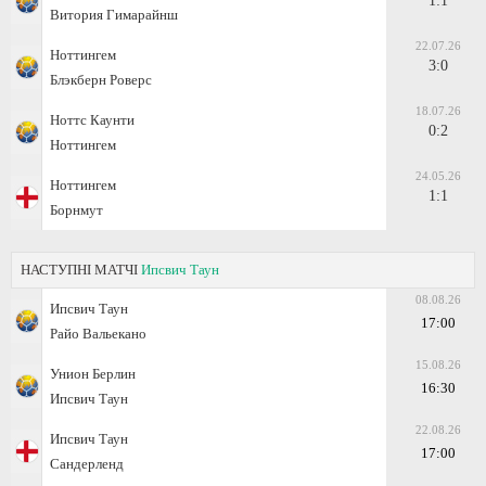
1:1
Витория Гимарайнш
22.07.26
Ноттингем
3:0
Блэкберн Роверс
18.07.26
Ноттс Каунти
0:2
Ноттингем
24.05.26
Ноттингем
1:1
Борнмут
НАСТУПНІ МАТЧІ
Ипсвич Таун
08.08.26
Ипсвич Таун
17:00
Райо Вальекано
15.08.26
Унион Берлин
16:30
Ипсвич Таун
22.08.26
Ипсвич Таун
17:00
Сандерленд