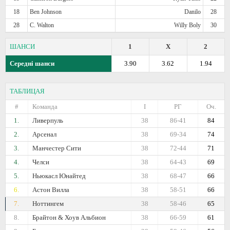
18
Ben Johnson
Danilo
28
28
C. Walton
Willy Boly
30
ШАНСИ
1
X
2
Середні шанси
3.90
3.62
1.94
ТАБЛИЦАЯ
#
Команда
I
РГ
Оч.
1.
Ливерпуль
38
86-41
84
2.
Арсенал
38
69-34
74
3.
Манчестер Сити
38
72-44
71
4.
Челси
38
64-43
69
5.
Ньюкасл Юнайтед
38
68-47
66
6.
Астон Вилла
38
58-51
66
7.
Ноттингем
38
58-46
65
8.
Брайтон & Хоув Альбион
38
66-59
61