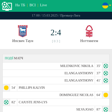
На ТБ
|
ВСІ
|
Live
17:00 / 15.03.2025 / Премьер-Лига
2:4
Ипсвич Таун
Ноттингем
[ 0:3 ]
ПОДІЇ
МАТЧ
MILENKOVIC NIKOLA
35'
ELANGA ANTHONY
37'
ELANGA ANTHONY
41'
54'
PHILLIPS KALVIN
DOMINGUEZ NICOLAS
64'
82'
CAJUSTE JENS-LYS
SILVA JOAO
87'