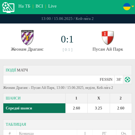
На ТБ
|
ВСІ
|
Live
13:00 / 15.06.2025 / Кей-ли́га 2
0:1
Жеонам Драганс
Пусан Ай Парк
[ 0:1 ]
ПОДІЇ
МАТЧ
FESSIN
38'
Жеонам Драганс - Пусан Ай Парк, 13:00 / 15.06.2025, неділя, Кей-ли́га 2
ШАНСИ
1
X
2
Середні шанси
2.60
3.25
2.60
ТАБЛИЦАЯ
#
Команда
I
РГ
Оч.