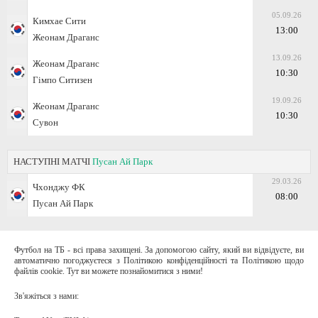
05.09.26
Кимхае Сити
13:00
Жеонам Драганс
13.09.26
Жеонам Драганс
10:30
Гімпо Ситизен
19.09.26
Жеонам Драганс
10:30
Сувон
НАСТУПНІ МАТЧІ
Пусан Ай Парк
29.03.26
Чхонджу ФК
08:00
Пусан Ай Парк
Футбол на ТБ - всі права захищені. За допомогою сайту, який ви відвідуєте, ви
автоматично погоджуєтеся з Політикою конфіденційності та Політикою щодо
файлів cookie. Тут ви можете познайомитися з ними!
Зв'яжіться з нами: