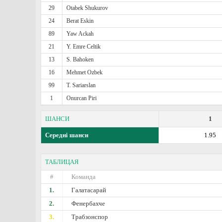
29
Otabek Shukurov
24
Berat Eskin
89
Yaw Ackah
21
Y. Emre Celtik
13
S. Bahoken
16
Mehmet Ozbek
99
T. Sariarslan
1
Onurcan Piri
ШАНСИ
1
Середні шанси
1.95
ТАБЛИЦАЯ
#
Команда
1.
Галатасарай
2.
Фенербахче
3.
Трабзонспор