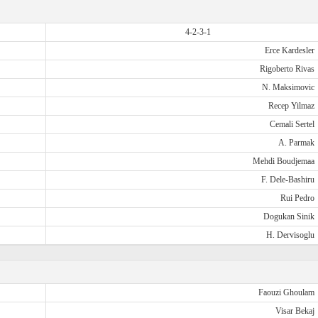
4-2-3-1
Erce Kardesler
Rigoberto Rivas
N. Maksimovic
Recep Yilmaz
Cemali Sertel
A. Parmak
Mehdi Boudjemaa
F. Dele-Bashiru
Rui Pedro
Dogukan Sinik
H. Dervisoglu
Faouzi Ghoulam
Visar Bekaj