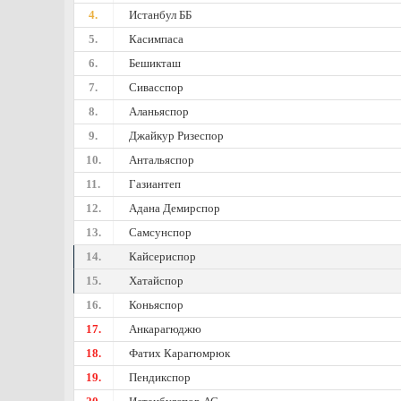
4.
Истанбул ББ
5.
Касимпаса
6.
Бешикташ
7.
Сивасспор
8.
Аланьяспор
9.
Джайкур Ризеспор
10.
Антальяспор
11.
Газиантеп
12.
Адана Демирспор
13.
Самсунспор
14.
Кайсериспор
15.
Хатайспор
16.
Коньяспор
17.
Анкарагюджю
18.
Фатих Карагюмрюк
19.
Пендикспор