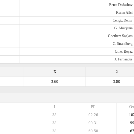
Renat Dadashov
Kerim Alici
Cengiz Demir
G. Aburjania
Goerkem Saglam
C. Strandberg
Omer Beyaz
J. Fernandes
X
2
3.60
3.80
I
РГ
Оч
38
92-26
10
38
99-31
9
38
69-50
6