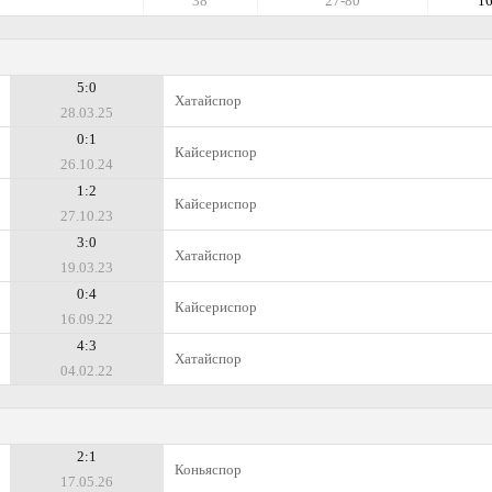
38
27-80
1
5:0
Хатайспор
28.03.25
0:1
Кайсериспор
26.10.24
1:2
Кайсериспор
27.10.23
3:0
Хатайспор
19.03.23
0:4
Кайсериспор
16.09.22
4:3
Хатайспор
04.02.22
2:1
Коньяспор
17.05.26