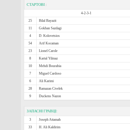
СТАРТОВІ
:
4-2-3-1
25
Bilal Bayazit
11
Gokhan Sazdagi
4
D. Kolovetsios
54
Arif Kocaman
23
Lionel Carole
8
Kartal Yilmaz
10
Mehdi Bourabia
7
Miguel Cardoso
6
Ali Karimi
28
Ramazan Civelek
9
Duckens Nazon
ЗАПАСНІ ГРАВЦІ:
3
Joseph Attamah
33
H. Ali Kaldirim