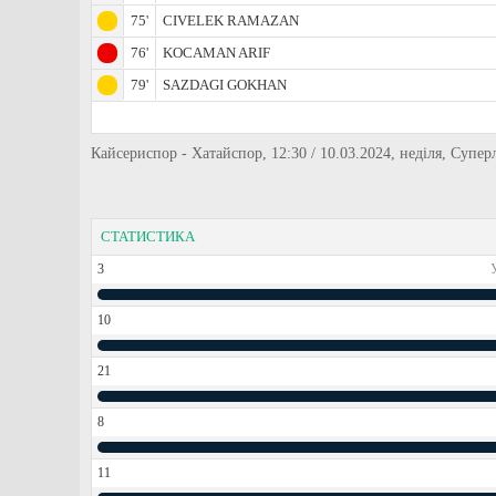
75'
CIVELEK RAMAZAN
76'
KOCAMAN ARIF
79'
SAZDAGI GOKHAN
Кайсериспор - Хатайспор, 12:30 / 10.03.2024, неділя, Супер
СТАТИСТИКА
3
10
21
8
11