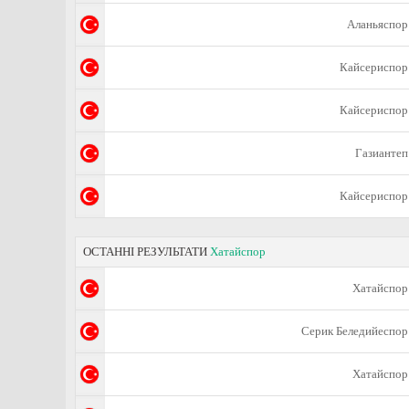
Аланьяспор
Кайсериспор
Кайсериспор
Газиантеп
Кайсериспор
ОСТАННІ РЕЗУЛЬТАТИ
Хатайспор
Хатайспор
Серик Беледийеспор
Хатайспор