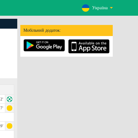
Україна
Мобільний додаток:
2'
7'
9'