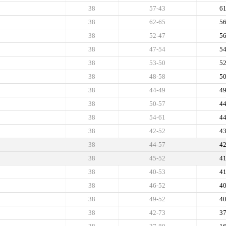
38
57-43
6
38
62-65
5
38
52-47
5
38
47-54
5
38
53-50
5
38
48-58
5
38
44-49
4
38
50-57
4
38
54-61
4
38
42-52
4
38
44-57
4
38
45-52
4
38
40-53
4
38
46-52
4
38
49-52
4
38
42-73
3