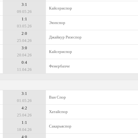
3:1
Кайсериспор
09.05.26
1:1
Эюпспор
03.05.26
2:0
Джайкур Ризеспор
25.04.26
3:0
Кайсериспор
20.04.26
0:4
Фенербахче
11.04.26
3:1
Ван Спор
01.05.26
4:2
Хатайспор
25.04.26
1:1
Сакарьяспор
18.04.26
4:0