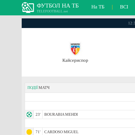
ФУТБОЛ НА ТБ
На ТБ
|
ВСІ
TELEFOOTBALL.net
12:
Кайсериспор
ПОДІЇ
МАТЧ
23'
BOURABIA MEHDI
71'
CARDOSO MIGUEL