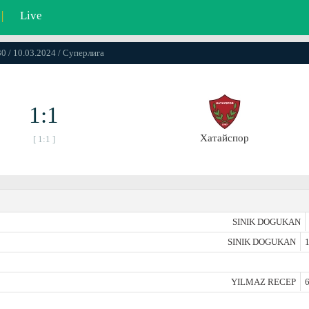
|
Live
30 / 10.03.2024 / Суперлига
1:1
Хатайспор
[ 1:1 ]
SINIK DOGUKAN
SINIK DOGUKAN
1
YILMAZ RECEP
6