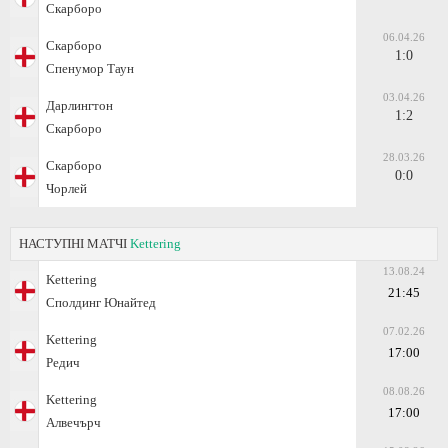
Скарборо
06.04.26
Скарборо
1:0
Спенумор Таун
03.04.26
Дарлингтон
1:2
Скарборо
28.03.26
Скарборо
0:0
Чорлей
НАСТУПНІ МАТЧІ
Kettering
13.08.24
Kettering
21:45
Сполдинг Юнайтед
07.02.26
Kettering
17:00
Редич
08.08.26
Kettering
17:00
Алвечърч