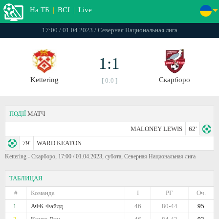
На ТБ
|
ВСІ
|
Live
17:00 / 01.04.2023 / Северная Национальная лига
1:1
Kettering
Скарборо
[ 0:0 ]
ПОДІЇ
МАТЧ
MALONEY LEWIS
62'
79'
WARD KEATON
Kettering - Скарборо, 17:00 / 01.04.2023, субота, Северная Национальная лига
ТАБЛИЦАЯ
#
Команда
I
РГ
Оч.
1.
АФК Файлд
46
80-44
95