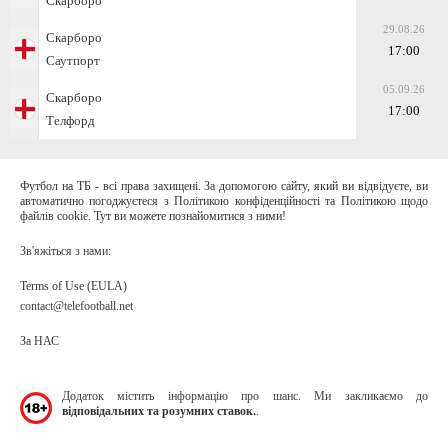
Скарборо
29.08.26
Скарборо
17:00
Саутпорт
05.09.26
Скарборо
17:00
Телфорд
Футбол на ТБ - всі права захищені. За допомогою сайту, який ви відвідуєте, ви
автоматично погоджуєтеся з Політикою конфіденційності та Політикою щодо
файлів cookie. Тут ви можете познайомитися з ними!
Зв'яжіться з нами:
Terms of Use (EULA)
contact@telefootball.net
За НАС
Додаток містить інформацію про шанс. Ми закликаємо до
відповідальних та розумних ставок.
.