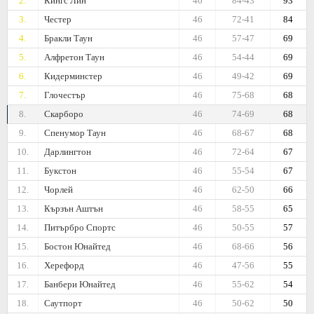
2.
Кингс Лин
46
84-43
93
3.
Честер
46
72-41
84
4.
Бракли Таун
46
57-47
69
5.
Алфретон Таун
46
54-44
69
6.
Кидерминстер
46
49-42
69
7.
Глочестър
46
75-68
68
8.
Скарборо
46
74-69
68
9.
Спенумор Таун
46
68-67
68
10.
Дарлингтон
46
72-64
67
11.
Букстон
46
55-54
67
12.
Чорлей
46
62-50
66
13.
Кързън Аштън
46
58-55
65
14.
Питърбро Спортс
46
50-55
57
15.
Бостон Юнайтед
46
68-66
56
16.
Херефорд
46
47-56
55
17.
Банбери Юнайтед
46
55-62
54
18.
Саутпорт
46
50-62
50