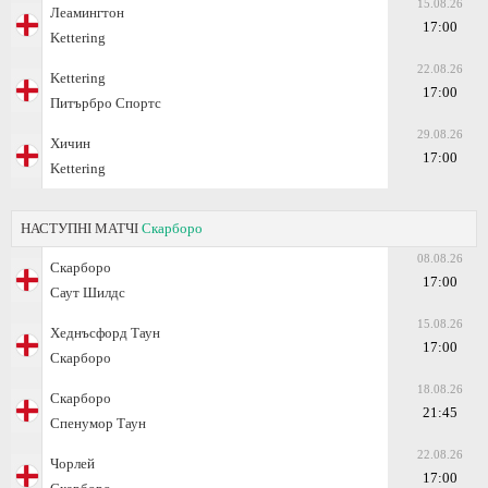
15.08.26
Леамингтон
17:00
Kettering
22.08.26
Kettering
17:00
Питърбро Спортс
29.08.26
Хичин
17:00
Kettering
НАСТУПНІ МАТЧІ
Скарборо
08.08.26
Скарборо
17:00
Саут Шилдс
15.08.26
Хеднъсфорд Таун
17:00
Скарборо
18.08.26
Скарборо
21:45
Спенумор Таун
22.08.26
Чорлей
17:00