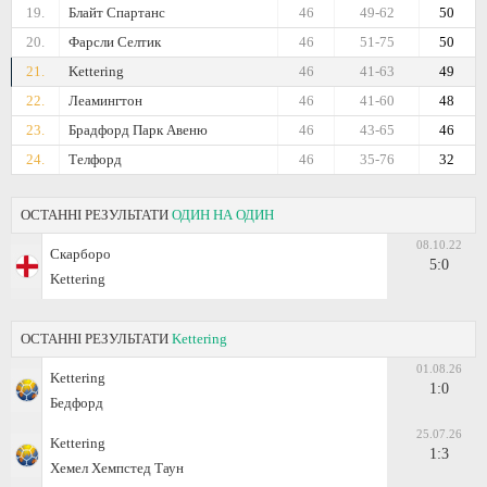
19.
Блайт Спартанс
46
49-62
50
20.
Фарсли Селтик
46
51-75
50
21.
Kettering
46
41-63
49
22.
Леамингтон
46
41-60
48
23.
Брадфорд Парк Авеню
46
43-65
46
24.
Телфорд
46
35-76
32
ОСТАННІ РЕЗУЛЬТАТИ
ОДИН НА ОДИН
08.10.22
Скарборо
5:0
Kettering
ОСТАННІ РЕЗУЛЬТАТИ
Kettering
01.08.26
Kettering
1:0
Бедфорд
25.07.26
Kettering
1:3
Хемел Хемпстед Таун