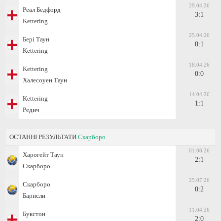
29.04.26
Реал Бедфорд
3:1
Kettering
25.04.26
Бері Таун
0:1
Kettering
18.04.26
Kettering
0:0
Халесоуен Таун
14.04.26
Kettering
1:1
Редич
ОСТАННІ РЕЗУЛЬТАТИ
Скарборо
01.08.26
Харогейт Таун
2:1
Скарборо
25.07.26
Скарборо
0:2
Барнсли
11.04.26
Букстон
2:0