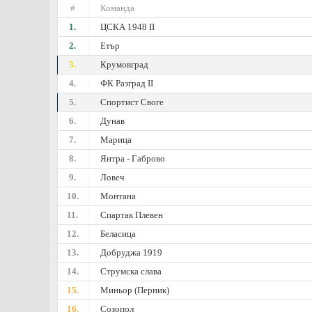
#
Команда
1.
ЦСКА 1948 II
2.
Етър
3.
Крумовград
4.
ФК Разград II
5.
Спортист Своге
6.
Дунав
7.
Марица
8.
Янтра - Габрово
9.
Ловеч
10.
Монтана
11.
Спартак Плевен
12.
Беласица
13.
Добруджа 1919
14.
Струмска слава
15.
Миньор (Перник)
16.
Созопол