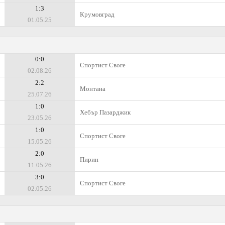
1:3
Крумовград
01.05.25
0:0
Спортист Своге
02.08.26
2:2
Монтана
25.07.26
1:0
Хебър Пазарджик
23.05.26
1:0
Спортист Своге
15.05.26
2:0
Пирин
11.05.26
3:0
Спортист Своге
02.05.26