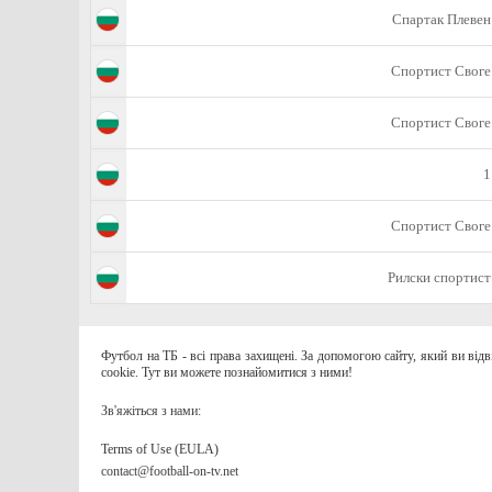
Спартак Плевен
Спортист Своге
Спортист Своге
1
Спортист Своге
Рилски спортист
Футбол на ТБ - всі права захищені. За допомогою сайту, який ви від
cookie. Тут ви можете познайомитися з ними!
Зв'яжіться з нами:
Terms of Use (EULA)
contact@football-on-tv.net