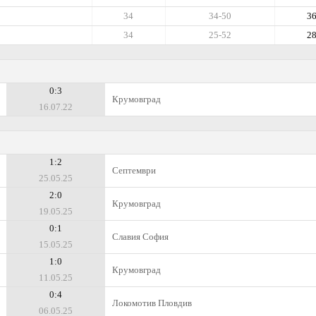
34
34-50
3
34
25-52
2
0:3
Крумовград
16.07.22
1:2
Септември
25.05.25
2:0
Крумовград
19.05.25
0:1
Славия София
15.05.25
1:0
Крумовград
11.05.25
0:4
Локомотив Пловдив
06.05.25