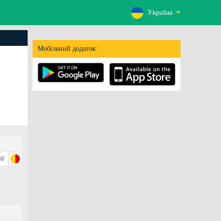
Україна
Мобільний додаток:
6'