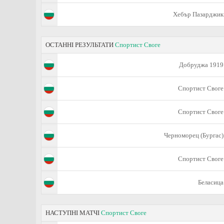
Хебър Пазарджик
ОСТАННІ РЕЗУЛЬТАТИ
Спортист Своге
Добруджа 1919
Спортист Своге
Спортист Своге
Черноморец (Бургас)
Спортист Своге
Беласица
НАСТУПНІ МАТЧІ
Спортист Своге