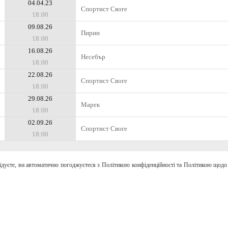
04.04.23
Спортист Своге
18:00
09.08.26
Пирин
18:00
16.08.26
Несебър
18:00
22.08.26
Спортист Своге
18:00
29.08.26
Марек
18:00
02.09.26
Спортист Своге
18:00
відуєте, ви автоматично погоджуєтеся з Політикою конфіденційності та Політикою щодо