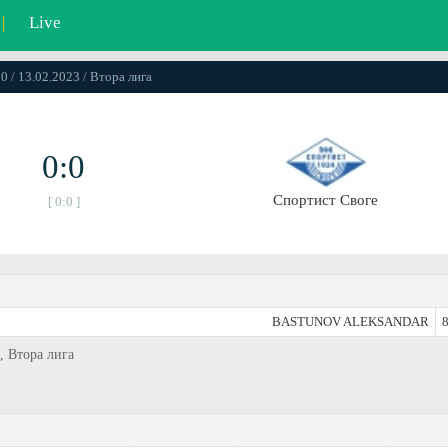
|
Live
0 / 13.02.2023 / Втора лига
0:0
Спортист Своге
[ 0:0 ]
BASTUNOV ALEKSANDAR
8
, Втора лига