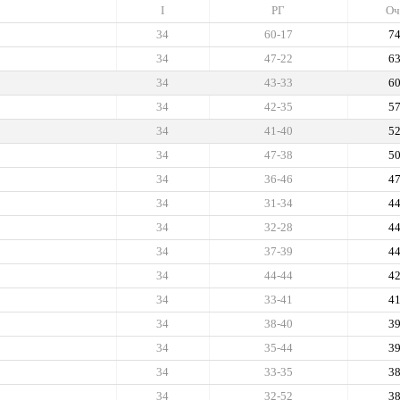
I
РГ
Оч
34
60-17
7
34
47-22
6
34
43-33
6
34
42-35
5
34
41-40
5
34
47-38
5
34
36-46
4
34
31-34
4
34
32-28
4
34
37-39
4
34
44-44
4
34
33-41
4
34
38-40
3
34
35-44
3
34
33-35
3
34
32-52
3