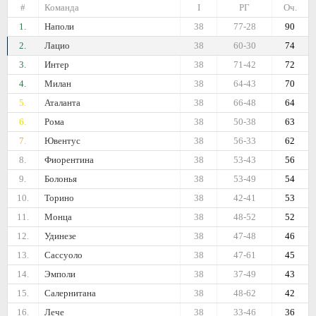
#
Команда
I
РГ
Оч.
1.
Наполи
38
77-28
90
2.
Лацио
38
60-30
74
3.
Интер
38
71-42
72
4.
Милан
38
64-43
70
5.
Аталанта
38
66-48
64
6.
Рома
38
50-38
63
7.
Ювентус
38
56-33
62
8.
Фиорентина
38
53-43
56
9.
Болонья
38
53-49
54
10.
Торино
38
42-41
53
11.
Монца
38
48-52
52
12.
Удинезе
38
47-48
46
13.
Сассуоло
38
47-61
45
14.
Эмполи
38
37-49
43
15.
Салернитана
38
48-62
42
16.
Лече
38
33-46
36