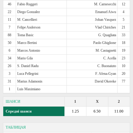
46
Fabio Ruggeri
M. Carnesecchi
12
22
Diego Gonzalez
Emanuel Aiwu
4
11
M. Cancellieri
Johan Vasquez
5
7
Felipe Anderson
Vlad Chiriches
21
88
Toma Basic
G. Quagliata
33
50
Marco Bertini
Paolo Ghiglione
18
6
Marcos Antonio
M. Castagnetti
19
34
Mario Gila
C. Acella
23
26
S. Daniel Radu
C. Buonaiuto
10
3
Luca Pellegrini
F. Afena-Gyan
20
31
Marius Adamonis
David Okereke
77
1
Luis Maximiano
ШАНСИ
1
X
2
Середні шанси
1.25
6.50
11.00
ТАБЛИЦАЯ