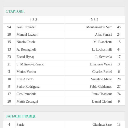
СТАРТОВІ
:
4-3-3
5-3-2
94
Ivan Provedel
Mouhamadou Sarr
45
29
Manuel Lazzari
Alex Ferrari
24
15
Nicolo Casale
M. Bianchetti
15
13
A. Romagnoli
L. Lochoshvili
44
23
Elseid Hysaj
L. Sernicola
17
21
S. Milinkovic-Savic
Emanuele Valeri
3
5
Matias Vecino
Charles Pickel
6
10
Luis Alberto
Soualiho Meite
28
9
Pedro Rodriguez
Pablo Galdames
27
17
Ciro Immobile
Frank Tsadjout
74
20
Mattia Zaccagni
Daniel Ciofani
9
ЗАПАСНІ ГРАВЦІ:
4
Patric
Gianluca Saro
13