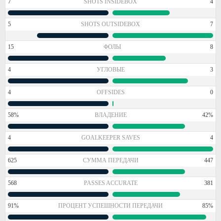
7
SHOTS INSIDEBOX
4
5
SHOTS OUTSIDEBOX
7
15
ФОЛЫ
8
4
УГЛОВЫЕ
3
4
OFFSIDES
0
58%
ВЛАДЕНИЕ
42%
4
GOALKEEPER SAVES
4
625
СУММА ПЕРЕДАЧИ
447
568
PASSES ACCURATE
381
91%
ПРОЦЕНТ УСПЕШНОСТИ ПЕРЕДАЧИ
85%