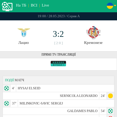
На ТБ
|
ВСІ
|
Live
19:00 / 28.05.2023 / Серия А
3:2
Лацио
Кремонезе
[ 2:0 ]
ПРЯМІ TV-ТРАНСЛЯЦІЇ
ПОДІЇ
МАТЧ
4'
HYSAJ ELSEID
SERNICOLA LEONARDO
24'
37'
MILINKOVIC-SAVIC SERGEJ
GALDAMES PABLO
54'