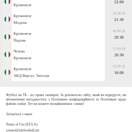
22:00
Кремонезе
28.08.26
Кремонезе
21:30
Модена
06.09.26
Кремонезе
20:30
Падова
12.09.26
Чезена
20:30
Кремонезе
19.09.26
Кремонезе
16:00
АКД Виртус Энтелла
Футбол на ТБ - всі права захищені. За допомогою сайту, який ви відвідуєте, ви
автоматично погоджуєтеся з Політикою конфіденційності та Політикою щодо
файлів cookie. Тут ви можете познайомитися з ними!
Зв'яжіться з нами:
Terms of Use (EULA)
contact@telefootball.net