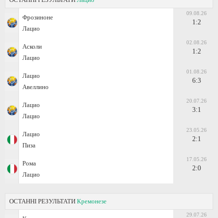
09.08.26
Фрозиноне
1:2
Лацио
02.08.26
Асколи
1:2
Лацио
01.08.26
Лацио
6:3
Авеллино
20.07.26
Лацио
3:1
Лацио
23.05.26
Лацио
2:1
Пиза
17.05.26
Рома
2:0
Лацио
ОСТАННІ РЕЗУЛЬТАТИ
Кремонезе
29.07.26