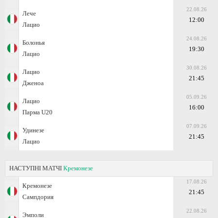
22.08.26
Лече
12:00
Лацио
24.08.26
Болонья
19:30
Лацио
30.08.26
Лацио
21:45
Дженоа
05.09.26
Лацио
16:00
Парма U20
07.09.26
Удинезе
21:45
Лацио
НАСТУПНІ МАТЧІ
Кремонезе
17.08.26
Кремонезе
21:45
Сампдория
22.08.26
Эмполи