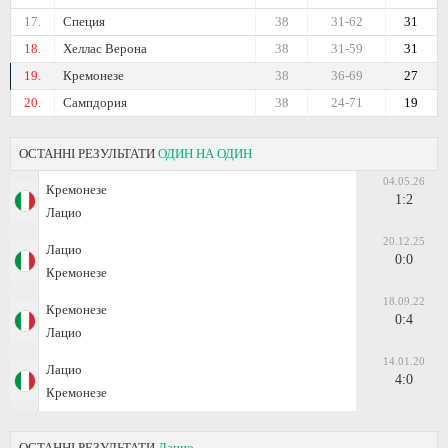
17.
Специя
38
31-62
31
18.
Хеллас Верона
38
31-59
31
19.
Кремонезе
38
36-69
27
20.
Сампдория
38
24-71
19
ОСТАННІ РЕЗУЛЬТАТИ
ОДИН НА ОДИН
04.05.26
Кремонезе
1:2
Лацио
20.12.25
Лацио
0:0
Кремонезе
18.09.22
Кремонезе
0:4
Лацио
14.01.20
Лацио
4:0
Кремонезе
ОСТАННІ РЕЗУЛЬТАТИ
Лацио