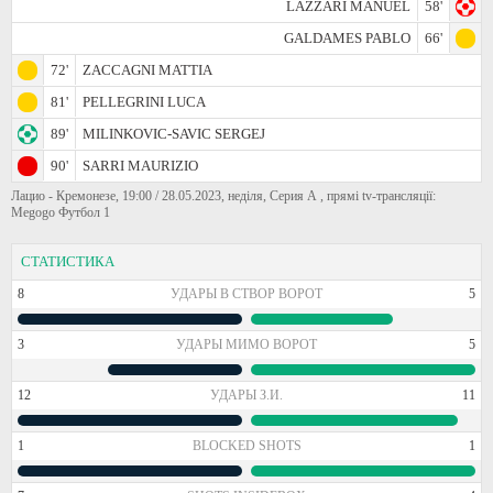
LAZZARI MANUEL
58'
GALDAMES PABLO
66'
72'
ZACCAGNI MATTIA
81'
PELLEGRINI LUCA
89'
MILINKOVIC-SAVIC SERGEJ
90'
SARRI MAURIZIO
Лацио - Кремонезе, 19:00 / 28.05.2023, неділя, Серия А , прямі tv-трансляції:
Megogo Футбол 1
СТАТИСТИКА
8
УДАРЫ В СТВОР ВОРОТ
5
3
УДАРЫ МИМО ВОРОТ
5
12
УДАРЫ З.И.
11
1
BLOCKED SHOTS
1