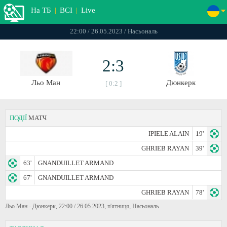
На ТБ
|
ВСІ
|
Live
22:00 / 26.05.2023 / Насьональ
2:3
Льо Ман
Дюнкерк
[ 0:2 ]
ПОДІЇ
МАТЧ
IPIELE ALAIN
19'
GHRIEB RAYAN
39'
63'
GNANDUILLET ARMAND
67'
GNANDUILLET ARMAND
GHRIEB RAYAN
78'
Льо Ман - Дюнкерк, 22:00 / 26.05.2023, п'ятниця, Насьональ