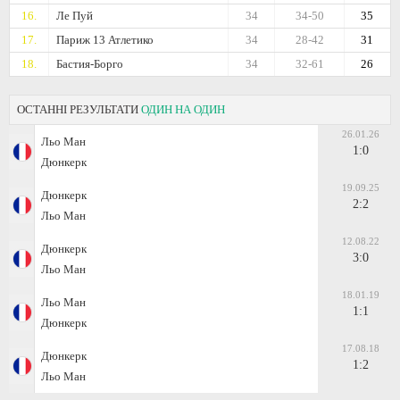
16.
Ле Пуй
34
34-50
35
17.
Париж 13 Атлетико
34
28-42
31
18.
Бастия-Борго
34
32-61
26
ОСТАННІ РЕЗУЛЬТАТИ
ОДИН НА ОДИН
26.01.26
Льо Ман
1:0
Дюнкерк
19.09.25
Дюнкерк
2:2
Льо Ман
12.08.22
Дюнкерк
3:0
Льо Ман
18.01.19
Льо Ман
1:1
Дюнкерк
17.08.18
Дюнкерк
1:2
Льо Ман