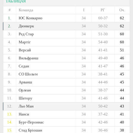
ТАБЛИЦАЯ
#
Команда
I
РГ
Оч.
1.
ЮС Конкарно
34
60-37
62
2.
Дюнкерк
34
50-32
62
3.
Ред Стар
34
51-30
60
4.
Мартіг
34
54-40
60
5.
Версай
34
41-41
51
6.
Вильфранш
34
49-40
46
7.
Седан
34
41-47
46
8.
СО Шольте
34
38-41
45
9.
Арванш
34
44-46
45
10.
Орлеан
34
38-37
44
11.
Шатору
34
41-46
44
12.
Льо Ман
34
50-42
43
13.
Нанси
34
37-42
41
14.
Бург-Пероннас
34
42-46
40
15.
Стад Бріошан
34
36-46
38