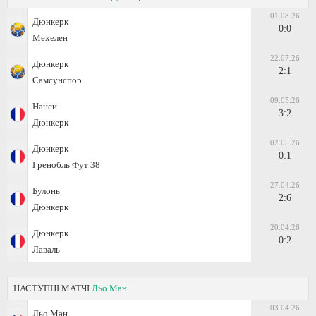
01.08.26
Дюнкерк
0:0
Мехелен
22.07.26
Дюнкерк
2:1
Самсунспор
09.05.26
Нанси
3:2
Дюнкерк
02.05.26
Дюнкерк
0:1
Гренобль Фут 38
27.04.26
Булонь
2:6
Дюнкерк
20.04.26
Дюнкерк
0:2
Лаваль
НАСТУПНІ МАТЧІ
Льо Ман
03.04.26
Льо Ман