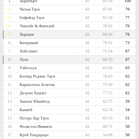
1.
Хорнчърч
42
95-34
100
2.
Чатъм Таун
42
87-61
79
3.
Енфийлд Таун
42
81-54
77
4.
Уингейт & Финчлей
42
78-62
76
5.
Хоршам
42
64-50
76
6.
Билерикай
42
78-52
73
7.
Хейстингс
42
71-54
67
8.
Луис
42
68-70
67
9.
Уайтхоук
42
63-54
65
10.
Богнър Реджис Таун
42
78-63
62
11.
Каршолтън Атлетик
42
73-59
62
12.
Дълуич Хамлет
42
77-72
62
13.
Хаштаг Юнайтед
42
82-75
59
14.
Канвей
42
62-74
54
15.
Потeрс Бар Таун
42
65-70
51
16.
Фолкстон Инвикта
42
60-71
50
17.
Крей Уондърърс
42
54-66
50