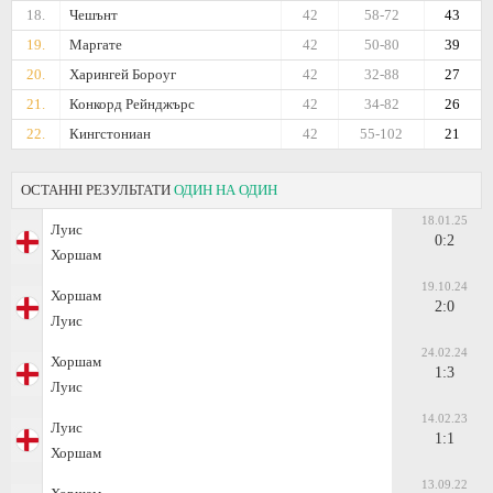
18.
Чешънт
42
58-72
43
19.
Маргате
42
50-80
39
20.
Харингей Бороуг
42
32-88
27
21.
Конкорд Рейнджърс
42
34-82
26
22.
Кингстониан
42
55-102
21
ОСТАННІ РЕЗУЛЬТАТИ
ОДИН НА ОДИН
18.01.25
Луис
0:2
Хоршам
19.10.24
Хоршам
2:0
Луис
24.02.24
Хоршам
1:3
Луис
14.02.23
Луис
1:1
Хоршам
13.09.22