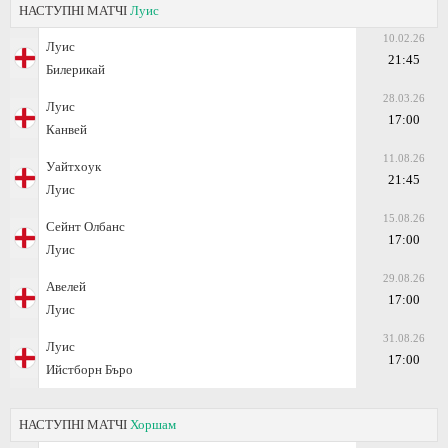
НАСТУПНІ МАТЧІ
Луис
10.02.26
Луис
21:45
Билерикай
28.03.26
Луис
17:00
Канвей
11.08.26
Уайтхоук
21:45
Луис
15.08.26
Сейнт Олбанс
17:00
Луис
29.08.26
Авелей
17:00
Луис
31.08.26
Луис
17:00
Ийстборн Бъро
НАСТУПНІ МАТЧІ
Хоршам