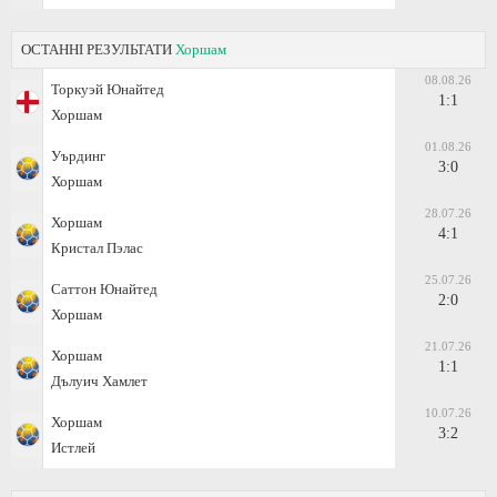
ОСТАННІ РЕЗУЛЬТАТИ
Хоршам
08.08.26
Торкуэй Юнайтед
1:1
Хоршам
01.08.26
Уърдинг
3:0
Хоршам
28.07.26
Хоршам
4:1
Кристал Пэлас
25.07.26
Саттон Юнайтед
2:0
Хоршам
21.07.26
Хоршам
1:1
Дълуич Хамлет
10.07.26
Хоршам
3:2
Истлей