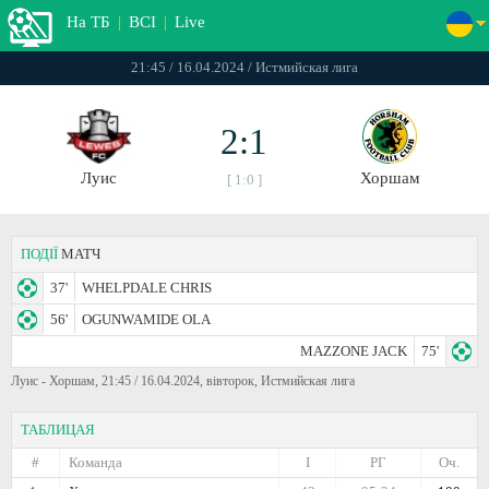
На ТБ
|
ВСІ
|
Live
21:45 / 16.04.2024 / Истмийская лига
2:1
Луис
Хоршам
[ 1:0 ]
ПОДІЇ
МАТЧ
37'
WHELPDALE CHRIS
56'
OGUNWAMIDE OLA
MAZZONE JACK
75'
Луис - Хоршам, 21:45 / 16.04.2024, вівторок, Истмийская лига
ТАБЛИЦАЯ
#
Команда
I
РГ
Оч.