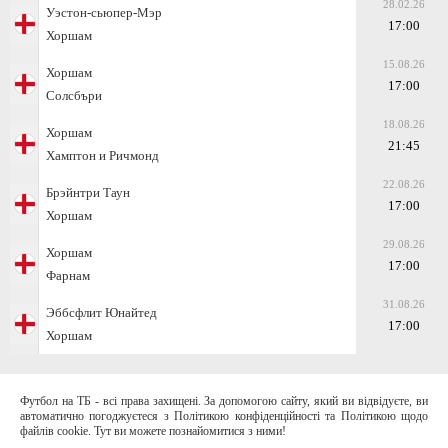
28.02.26
Уэстон-сьюпер-Мэр
17:00
Хоршам
15.08.26
Хоршам
17:00
Солсбъри
18.08.26
Хоршам
21:45
Хамптон и Ричмонд
22.08.26
Брэйнтри Таун
17:00
Хоршам
29.08.26
Хоршам
17:00
Фарнам
31.08.26
Эббсфлит Юнайтед
17:00
Хоршам
Футбол на ТБ - всі права захищені. За допомогою сайту, який ви відвідуєте, ви
автоматично погоджуєтеся з Політикою конфіденційності та Політикою щодо
файлів cookie. Тут ви можете познайомитися з ними!