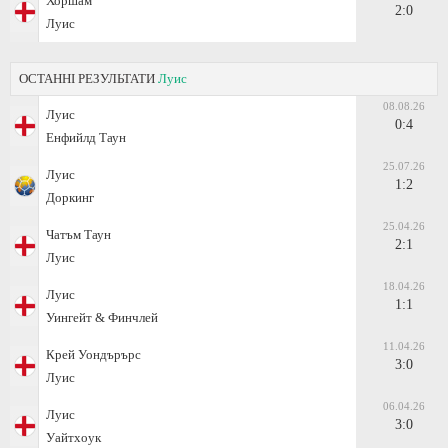
Хоршам
2:0
Луис
ОСТАННІ РЕЗУЛЬТАТИ
Луис
08.08.26
Луис
0:4
Енфийлд Таун
25.07.26
Луис
1:2
Доркинг
25.04.26
Чатъм Таун
2:1
Луис
18.04.26
Луис
1:1
Уингейт & Финчлей
11.04.26
Крей Уондърърс
3:0
Луис
06.04.26
Луис
3:0
Уайтхоук