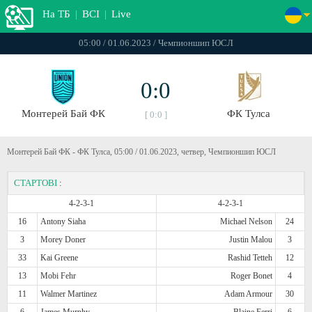
На ТБ
|
ВСІ
|
Live
05:00 / 01.06.2023 / Чемпионшип ЮСЛ
0:0
Монтерей Бай ФК
ФК Тулса
[ 0:0 ]
Монтерей Бай ФК - ФК Тулса, 05:00 / 01.06.2023, четвер, Чемпионшип ЮСЛ
СТАРТОВІ
:
4-2-3-1
4-2-3-1
16
Antony Siaha
Michael Nelson
24
3
Morey Doner
Justin Malou
3
33
Kai Greene
Rashid Tetteh
12
13
Mobi Fehr
Roger Bonet
4
11
Walmer Martinez
Adam Armour
30
6
James Murphy
Blaine Ferri
6