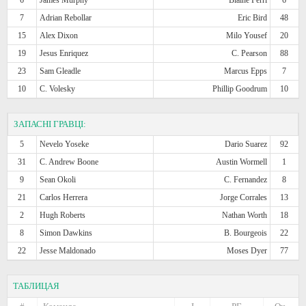
7
Adrian Rebollar
Eric Bird
48
15
Alex Dixon
Milo Yousef
20
19
Jesus Enriquez
C. Pearson
88
23
Sam Gleadle
Marcus Epps
7
10
C. Volesky
Phillip Goodrum
10
ЗАПАСНІ ГРАВЦІ:
5
Nevelo Yoseke
Dario Suarez
92
31
C. Andrew Boone
Austin Wormell
1
9
Sean Okoli
C. Fernandez
8
21
Carlos Herrera
Jorge Corrales
13
2
Hugh Roberts
Nathan Worth
18
8
Simon Dawkins
B. Bourgeois
22
22
Jesse Maldonado
Moses Dyer
77
ТАБЛИЦАЯ