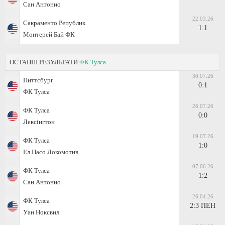
Сан Антонио
22.03.26
Сакраменто Републик
1:1
Монтерей Бай ФК
ОСТАННІ РЕЗУЛЬТАТИ
ФК Тулса
30.07.26
Питтсбург
0:1
ФК Тулса
26.07.26
ФК Тулса
0:0
Лексінгтон
19.07.26
ФК Тулса
1:0
Ел Пасо Локомотив
07.06.26
ФК Тулса
1:2
Сан Антонио
26.04.26
ФК Тулса
2:3 ПЕН
Уан Ноксвил