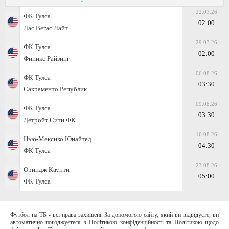
22.03.26
ФК Тулса
02:00
Лас Вегас Лайт
29.03.26
ФК Тулса
02:00
Финикс Райзинг
06.08.26
ФК Тулса
03:30
Сакраменто Републик
09.08.26
ФК Тулса
03:30
Детройт Сити ФК
16.08.26
Нью-Мексико Юнайтед
04:30
ФК Тулса
23.08.26
Ориндж Каунти
05:00
ФК Тулса
Футбол на ТБ - всі права захищені. За допомогою сайту, який ви відвідуєте, ви
автоматично погоджуєтеся з Політикою конфіденційності та Політикою щодо