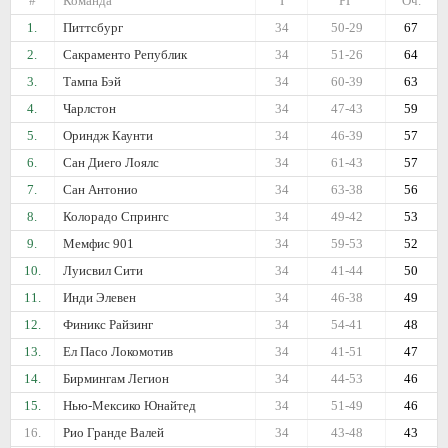
#
Команда
I
РГ
Оч.
1.
Питтсбург
34
50-29
67
2.
Сакраменто Републик
34
51-26
64
3.
Тампа Бэй
34
60-39
63
4.
Чарлстон
34
47-43
59
5.
Ориндж Каунти
34
46-39
57
6.
Сан Диего Лоялс
34
61-43
57
7.
Сан Антонио
34
63-38
56
8.
Колорадо Спрингс
34
49-42
53
9.
Мемфис 901
34
59-53
52
10.
Луисвил Сити
34
41-44
50
11.
Инди Элевен
34
46-38
49
12.
Финикс Райзинг
34
54-41
48
13.
Ел Пасо Локомотив
34
41-51
47
14.
Бирмингам Легион
34
44-53
46
15.
Нью-Мексико Юнайтед
34
51-49
46
16.
Рио Гранде Валей
34
43-48
43