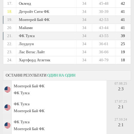
17.
Окленд
34
45-48
42
18.
Детройт Сити ФК
34
30-39
41
19.
Монтерей Бай ФК
34
42-53
41
20.
Майами
34
43-44
41
21.
ФК Тулса
34
43-55
39
22.
Лоудоун
34
36-61
25
23.
Лас Вегас Лайт
34
36-66
19
24.
Хартфорд Атлетик
34
40-79
18
ОСТАННІ РЕЗУЛЬТАТИ
ОДИН НА ОДИН
07.08.25
Монтерей Бай ФК
2:3
ФК Тулса
17.07.25
ФК Тулса
2:1
Монтерей Бай ФК
27.10.24
ФК Тулса
2:1
Монтерей Бай ФК