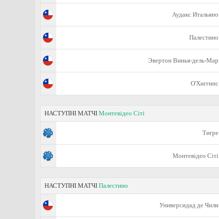
Аудакс Итальяно
Палестино
Эвертон Винья-дель-Мар
О'Хиггинс
НАСТУПНІ МАТЧІ
Монтевідео Сіті
Тигре
Монтевідео Сіті
НАСТУПНІ МАТЧІ
Палестино
Универсидад де Чили