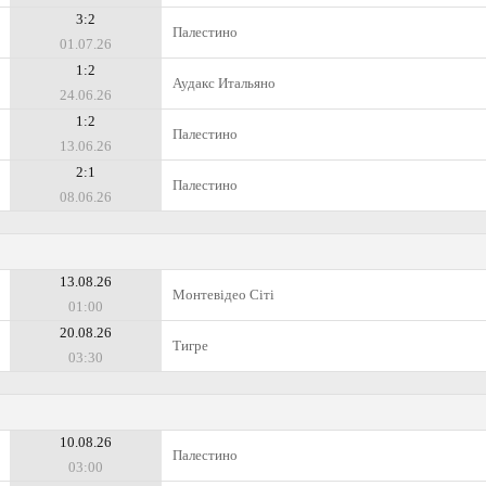
3:2
Палестино
01.07.26
1:2
Аудакс Итальяно
24.06.26
1:2
Палестино
13.06.26
2:1
Палестино
08.06.26
13.08.26
Монтевідео Сіті
01:00
20.08.26
Тигре
03:30
10.08.26
Палестино
03:00