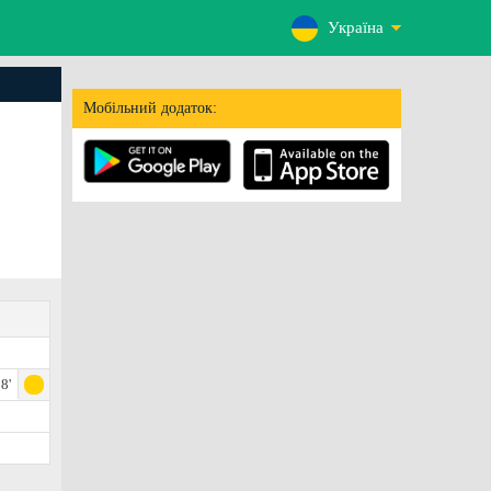
Україна
Мобільний додаток:
8'