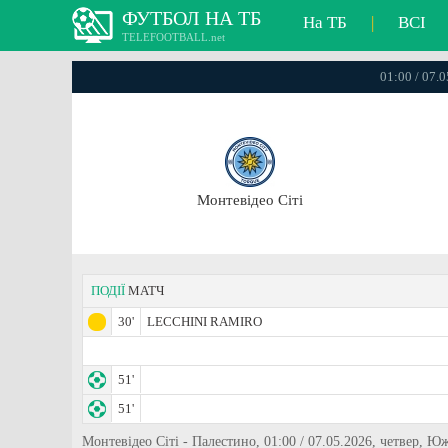
ФУТБОЛ НА ТБ
На ТБ
|
ВСІ
TELEFOOTBALL.net
01:00 / 07.
Монтевідео Сіті
ПОДІЇ
МАТЧ
30'
LECCHINI RAMIRO
51'
51'
Монтевідео Сіті - Палестино, 01:00 / 07.05.2026, четвер,