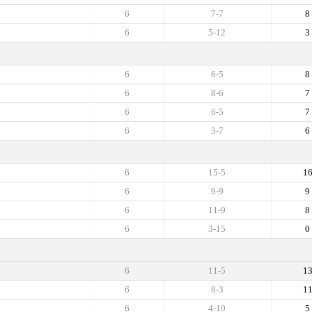
6
7-7
8
6
5-12
3
6
6-5
8
6
8-6
7
6
6-5
7
6
3-7
6
6
15-5
1
6
9-9
9
6
11-9
8
6
3-15
0
6
11-5
1
6
8-3
1
6
4-10
5