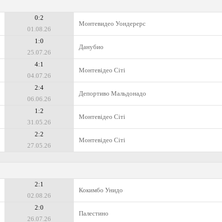
0:2
Монтевидео Уондерерс
01.08.26
1:0
Данубио
25.07.26
4:1
Монтевідео Сіті
04.07.26
2:4
Депортиво Мальдонадо
06.06.26
1:2
Монтевідео Сіті
31.05.26
2:2
Монтевідео Сіті
27.05.26
2:1
Кокимбо Унидо
02.08.26
2:0
Палестино
26.07.26