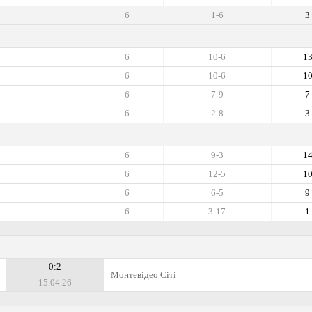
6
1-6
3
6
10-6
1
6
10-6
1
6
7-9
7
6
2-8
3
6
9-3
1
6
12-5
1
6
6-5
9
6
3-17
1
0:2
Монтевідео Сіті
15.04.26