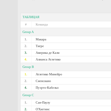
ТАБЛИЦАЯ
#
Команда
Group A
1.
Макара
2.
Тигре
3.
Америка де Кали
4.
Алианса Атлетико
Group B
1.
Атлетико Минейро
2.
Сиенсиано
4.
Пуэрто-Кабельо
Group C
1.
Сан-Паулу
2.
О'Хиггинс