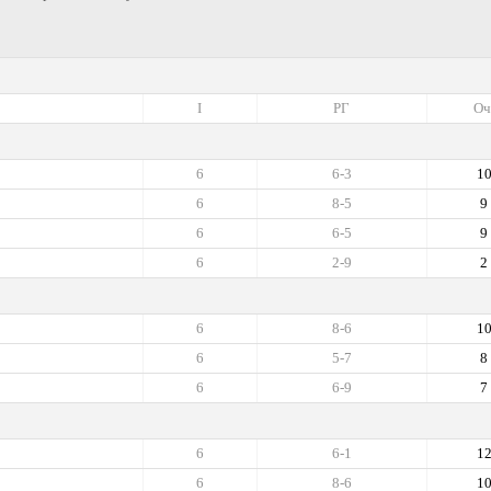
I
РГ
Оч
6
6-3
1
6
8-5
9
6
6-5
9
6
2-9
2
6
8-6
1
6
5-7
8
6
6-9
7
6
6-1
1
6
8-6
1