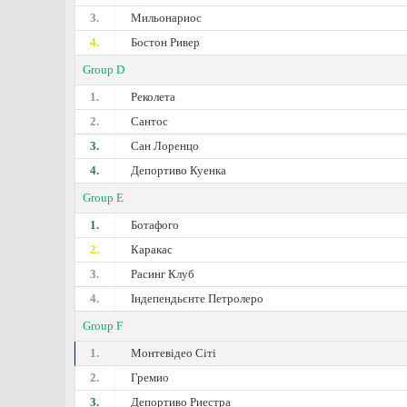
3.
Мильонариос
4.
Бостон Ривер
Group D
1.
Реколета
2.
Сантос
3.
Сан Лоренцо
4.
Депортиво Куенка
Group E
1.
Ботафого
2.
Каракас
3.
Расинг Клуб
4.
Індепендьєнте Петролеро
Group F
1.
Монтевідео Сіті
2.
Гремио
3.
Депортиво Риестра