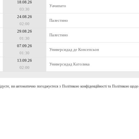
18.08.26
Уачипато
03:30
24.08.26
Палестино
02:00
29.08.26
Палестино
01:30
07.09.26
Универсидад де Консепсьон
01:30
13.09.26
Универсидад Католика
02:00
відуєте, ви автоматично погоджуєтеся з Політикою конфіденційності та Політикою щодо