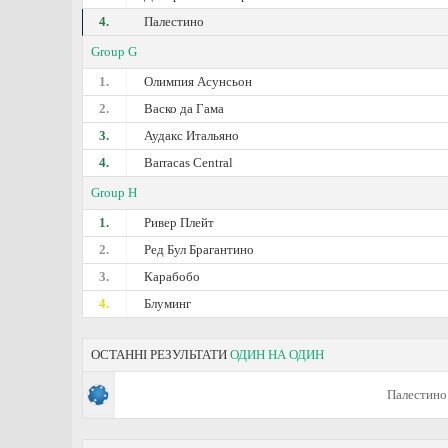
4.
Палестино
Group G
1.
Олимпия Асунсьон
2.
Васко да Гама
3.
Аудакс Итальяно
4.
Barracas Central
Group H
1.
Ривер Плейт
2.
Ред Бул Брагантино
3.
Карабобо
4.
Блуминг
ОСТАННІ РЕЗУЛЬТАТИ
ОДИН НА ОДИН
Палестино