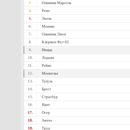
3.
Олимпик Марсель
4.
Ренн
5.
Лилль
6.
Монако
7.
Олимпик Лион
8.
Клермон Фут 63
9.
Ницца
10.
Лорьян
11.
Реймс
12.
Монпелье
13.
Тулуза
14.
Брест
15.
Страсбур
16.
Нант
17.
Осер
18.
Аяччо
19.
Труа