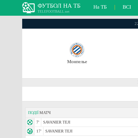
ФУТБОЛ НА ТБ
На ТБ
|
ВСІ
TELEFOOTBALL.net
22
Монпелье
ПОДІЇ
МАТЧ
7'
SAVANIER TEJI
17'
SAVANIER TEJI