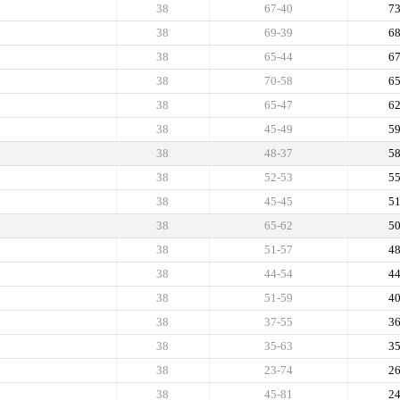
38
67-40
7
38
69-39
6
38
65-44
6
38
70-58
6
38
65-47
6
38
45-49
5
38
48-37
5
38
52-53
5
38
45-45
5
38
65-62
5
38
51-57
4
38
44-54
4
38
51-59
4
38
37-55
3
38
35-63
3
38
23-74
2
38
45-81
2