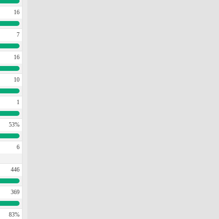
16
7
16
10
1
53%
6
446
369
83%