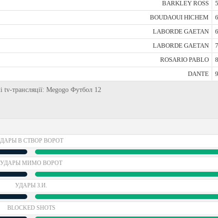
BARKLEY ROSS
5
BOUDAOUI HICHEM
6
LABORDE GAETAN
6
LABORDE GAETAN
7
ROSARIO PABLO
8
DANTE
9
мі tv-трансляції: Megogo Футбол 12
ДАРЫ В СТВОР ВОРОТ
УДАРЫ МИМО ВОРОТ
УДАРЫ З.И.
BLOCKED SHOTS