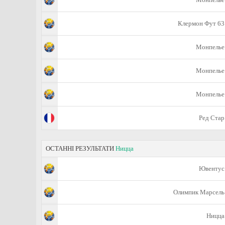
Клермон Фут 63
Монпелье
Монпелье
Монпелье
Ред Стар
ОСТАННІ РЕЗУЛЬТАТИ
Ницца
Ювентус
Олимпик Марсель
Ницца