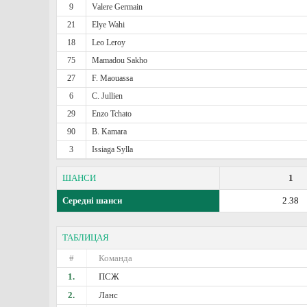
9
Valere Germain
21
Elye Wahi
18
Leo Leroy
75
Mamadou Sakho
27
F. Maouassa
6
C. Jullien
29
Enzo Tchato
90
B. Kamara
3
Issiaga Sylla
ШАНСИ
1
Середні шанси
2.38
ТАБЛИЦАЯ
#
Команда
1.
ПСЖ
2.
Ланс