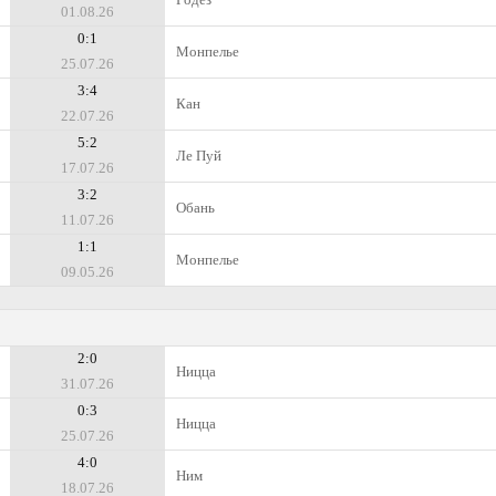
01.08.26
0:1
Монпелье
25.07.26
3:4
Кан
22.07.26
5:2
Ле Пуй
17.07.26
3:2
Обань
11.07.26
1:1
Монпелье
09.05.26
2:0
Ницца
31.07.26
0:3
Ницца
25.07.26
4:0
Ним
18.07.26