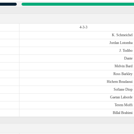
4-3-3
K. Schmeichel
Jordan Lotomba
J. Todibo
Dante
Melvin Bard
Ross Barkley
Hichem Boudaoui
Sofiane Diop
Gaetan Laborde
Terem Moffi
Billal Brahimi