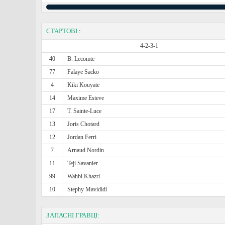
СТАРТОВІ
:
4-2-3-1
40
B. Lecomte
77
Falaye Sacko
4
Kiki Kouyate
14
Maxime Esteve
17
T. Sainte-Luce
13
Joris Chotard
12
Jordan Ferri
7
Arnaud Nordin
11
Teji Savanier
99
Wahbi Khazri
10
Stephy Mavididi
ЗАПАСНІ ГРАВЦІ: