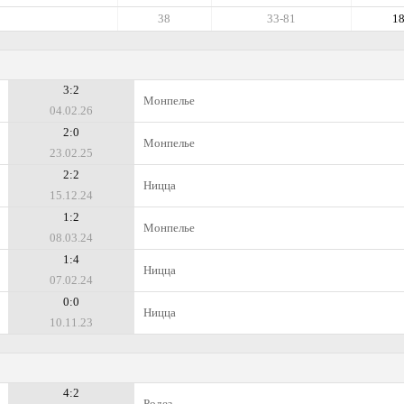
38
33-81
1
3:2
Монпелье
04.02.26
2:0
Монпелье
23.02.25
2:2
Ницца
15.12.24
1:2
Монпелье
08.03.24
1:4
Ницца
07.02.24
0:0
Ницца
10.11.23
4:2
Родез