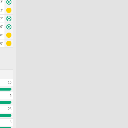
3'
3'
7'
9'
8'
0'
15
5
23
3