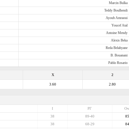
Marcin Bulka
Teddy Boulhendi
Ayoub Amraoui
Youcef Atal
Antoine Mendy
Alexis Beka
Reda Belahyane
B. Bouanani
Pablo Rosario
X
2
3.60
2.80
I
РГ
Оч
38
89-40
8
38
68-29
8