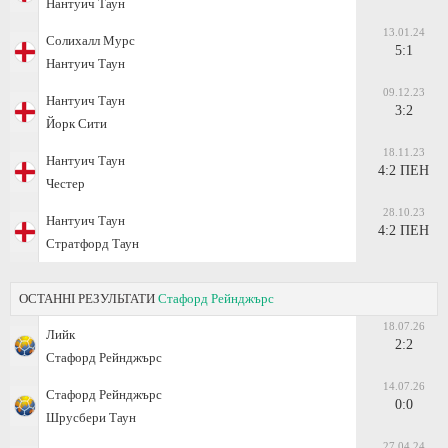
Нантуич Таун
13.01.24
Солихалл Мурс
5:1
Нантуич Таун
09.12.23
Нантуич Таун
3:2
Йорк Сити
18.11.23
Нантуич Таун
4:2 ПЕН
Честер
28.10.23
Нантуич Таун
4:2 ПЕН
Стратфорд Таун
ОСТАННІ РЕЗУЛЬТАТИ
Стафорд Рейнджърс
18.07.26
Лийк
2:2
Стафорд Рейнджърс
14.07.26
Стафорд Рейнджърс
0:0
Шрусбери Таун
27.04.24