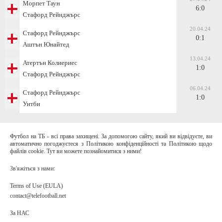
Морпет Таун
6:0
Стафорд Рейнджърс
20.04.24
Стафорд Рейнджърс
0:1
Аштън Юнайтед
13.04.24
Атертън Колиериес
1:0
Стафорд Рейнджърс
06.04.24
Стафорд Рейнджърс
1:0
Уитби
Футбол на ТБ - всі права захищені. За допомогою сайту, який ви відвідуєте, ви
автоматично погоджуєтеся з Політикою конфіденційності та Політикою щодо
файлів cookie. Тут ви можете познайомитися з ними!
Зв'яжіться з нами:
Terms of Use (EULA)
contact@telefootball.net
За НАС