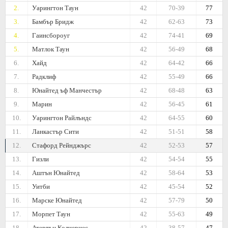
2.
Уарингтон Таун
42
70-39
77
3.
Бамбър Бридж
42
62-63
73
4.
Гаинсбороуг
42
74-41
69
5.
Матлок Таун
42
56-49
68
6.
Хайд
42
64-42
66
7.
Радклиф
42
55-49
66
8.
Юнайтед ъф Манчестър
42
68-48
63
9.
Марин
42
56-45
61
10.
Уарингтон Райлъндс
42
64-55
60
11.
Ланкастър Сити
42
51-51
58
12.
Стафорд Рейнджърс
42
52-53
57
13.
Гизли
42
54-54
55
14.
Аштън Юнайтед
42
58-64
53
15.
Уитби
42
45-54
52
16.
Марске Юнайтед
42
57-79
50
17.
Морпет Таун
42
55-63
49
18.
Атертън Колиериес
42
38-57
47