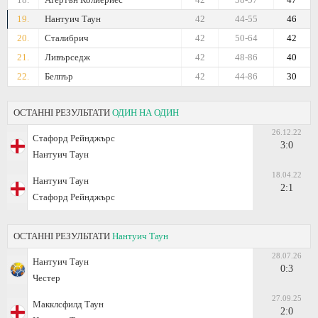
19.
Нантуич Таун
42
44-55
46
20.
Сталибрич
42
50-64
42
21.
Ливърседж
42
48-86
40
22.
Белпър
42
44-86
30
ОСТАННІ РЕЗУЛЬТАТИ
ОДИН НА ОДИН
26.12.22
Стафорд Рейнджърс
3:0
Нантуич Таун
18.04.22
Нантуич Таун
2:1
Стафорд Рейнджърс
ОСТАННІ РЕЗУЛЬТАТИ
Нантуич Таун
28.07.26
Нантуич Таун
0:3
Честер
27.09.25
Макклсфилд Таун
2:0