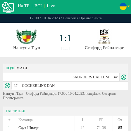
На ТБ
|
ВСІ
|
Live
17:00 / 10.04.2023 / Северная Премьер-лига
1:1
Нантуич Таун
Стафорд Рейнджърс
[ 1:1 ]
ПОДІЇ
МАТЧ
SAUNDERS CALLUM
34'
45'
COCKERLINE DAN
Нантуич Таун - Стафорд Рейнджърс, 17:00 / 10.04.2023, понеділок, Северная
Премьер-лига
ТАБЛИЦАЯ
#
Команда
I
РГ
Оч.
1.
Саут Шилдс
42
71-39
85