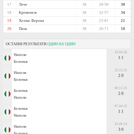
17.
Лече
38
28-50
38
18.
Кремонезе
38
32-57
34
19.
Хеллас Верона
38
25-61
21
20.
Пиза
38
26-71
18
ОСТАННІ РЕЗУЛЬТАТИ
ОДИН НА ОДИН
18.04.26
Наполи
1:1
Болонья
22.12.25
Наполи
2:0
Болонья
09.11.25
Болонья
2:0
Наполи
07.04.25
Болонья
1:1
Наполи
25.08.24
Наполи
3:0
Болонья