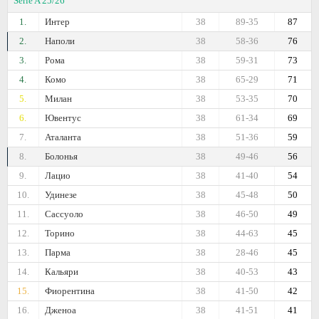
Serie A 25/26
1.
Интер
38
89-35
87
2.
Наполи
38
58-36
76
3.
Рома
38
59-31
73
4.
Комо
38
65-29
71
5.
Милан
38
53-35
70
6.
Ювентус
38
61-34
69
7.
Аталанта
38
51-36
59
8.
Болонья
38
49-46
56
9.
Лацио
38
41-40
54
10.
Удинезе
38
45-48
50
11.
Сассуоло
38
46-50
49
12.
Торино
38
44-63
45
13.
Парма
38
28-46
45
14.
Кальяри
38
40-53
43
15.
Фиорентина
38
41-50
42
16.
Дженоа
38
41-51
41