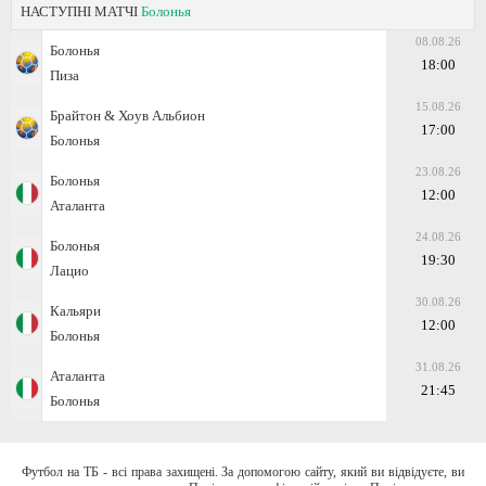
НАСТУПНІ МАТЧІ
Болонья
08.08.26
Болонья
18:00
Пиза
15.08.26
Брайтон & Хоув Альбион
17:00
Болонья
23.08.26
Болонья
12:00
Аталанта
24.08.26
Болонья
19:30
Лацио
30.08.26
Кальяри
12:00
Болонья
31.08.26
Аталанта
21:45
Болонья
Футбол на ТБ - всі права захищені. За допомогою сайту, який ви відвідуєте, ви