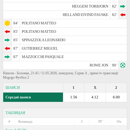
HEGGEM TORBJORN
82'
HELLAND EIVIND FAUSKE
82'
84'
POLITANO MATTEO
85'
POLITANO MATTEO
85'
SPINAZZOLA LEONARDO
87'
GUTIERREZ MIGUEL
87'
MAZZOCCHI PASQUALE
ROWE JON
90'
Наполи - Болонья, 21:45 / 11.05.2026, понеділок, Серия А , прямі tv-трансляції:
Megogo Футбол 2
ШАНСИ
1
X
2
Середні шанси
1.56
4.12
6.00
ТАБЛИЦАЯ
#
Команда
I
РГ
Оч.