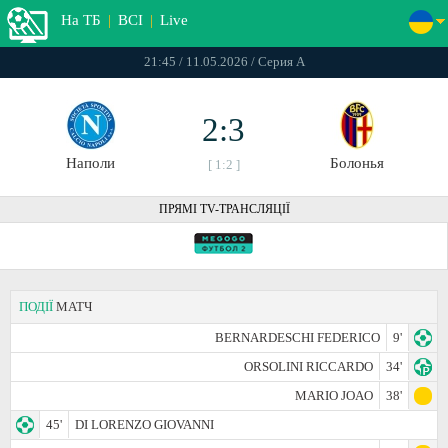
На ТБ
|
ВСІ
|
Live
21:45 / 11.05.2026 / Серия А
2:3
Наполи
Болонья
[ 1:2 ]
ПРЯМІ TV-ТРАНСЛЯЦІЇ
ПОДІЇ
МАТЧ
BERNARDESCHI FEDERICO
9'
ORSOLINI RICCARDO
34'
MARIO JOAO
38'
45'
DI LORENZO GIOVANNI