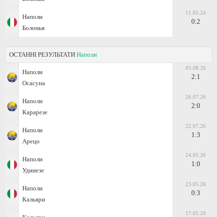
11.05.24
Наполи
0:2
Болонья
ОСТАННІ РЕЗУЛЬТАТИ
Наполи
05.08.26
Наполи
2:1
Осасуна
26.07.26
Наполи
2:0
Карарезе
22.07.26
Наполи
1:3
Арецо
24.05.26
Наполи
1:0
Удинезе
23.05.26
Наполи
0:3
Кальяри
17.05.26