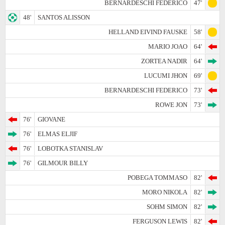
BERNARDESCHI FEDERICO
47'
48'
SANTOS ALISSON
HELLAND EIVIND FAUSKE
58'
MARIO JOAO
64'
ZORTEA NADIR
64'
LUCUMI JHON
69'
BERNARDESCHI FEDERICO
73'
ROWE JON
73'
76'
GIOVANE
76'
ELMAS ELJIF
76'
LOBOTKA STANISLAV
76'
GILMOUR BILLY
POBEGA TOMMASO
82'
MORO NIKOLA
82'
SOHM SIMON
82'
FERGUSON LEWIS
82'