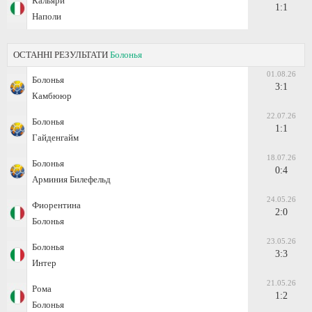
Кальяри
1:1
Наполи
ОСТАННІ РЕЗУЛЬТАТИ
Болонья
01.08.26
Болонья
3:1
Камбююр
22.07.26
Болонья
1:1
Гайденгайм
18.07.26
Болонья
0:4
Арминия Билефельд
24.05.26
Фиорентина
2:0
Болонья
23.05.26
Болонья
3:3
Интер
21.05.26
Рома
1:2
Болонья