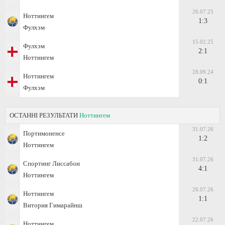
26.07.25
Ноттингем
1:3
Фулхэм
15.02.25
Фулхэм
2:1
Ноттингем
28.09.24
Ноттингем
0:1
Фулхэм
ОСТАННІ РЕЗУЛЬТАТИ
Ноттингем
31.07.26
Портимоненсе
1:2
Ноттингем
31.07.26
Спортинг Лиссабон
4:1
Ноттингем
26.07.26
Ноттингем
1:1
Витория Гимарайнш
22.07.26
Ноттингем