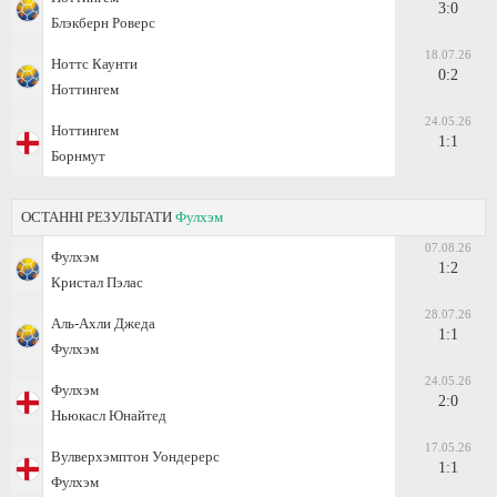
3:0
Блэкберн Роверс
18.07.26
Ноттс Каунти
0:2
Ноттингем
24.05.26
Ноттингем
1:1
Борнмут
ОСТАННІ РЕЗУЛЬТАТИ
Фулхэм
07.08.26
Фулхэм
1:2
Кристал Пэлас
28.07.26
Аль-Ахли Джеда
1:1
Фулхэм
24.05.26
Фулхэм
2:0
Ньюкасл Юнайтед
17.05.26
Вулверхэмптон Уондерерс
1:1
Фулхэм