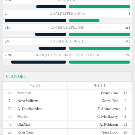
2
GOALKEEPER SAVES
1
316
СУММА ПЕРЕДАЧИ
621
246
PASSES ACCURATE
543
78%
ПРОЦЕНТ УСПЕШНОСТИ ПЕРЕДАЧИ
87%
СТАРТОВІ
:
4-2-3-1
4-2-3-1
26
Matz Sels
Bernd Leno
17
7
Neco Williams
Kenny Tete
2
32
A. Omobamidele
T. Adarabioyo
4
40
Murillo
Calvin Bassey
3
43
Ola Aina
A. Robinson
33
22
Ryan Yates
Sasa Lukic
28