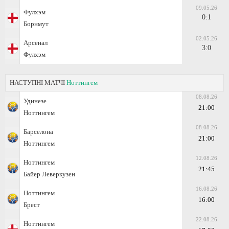
09.05.26
Фулхэм
0:1
Борнмут
02.05.26
Арсенал
3:0
Фулхэм
НАСТУПНІ МАТЧІ
Ноттингем
08.08.26
Удинезе
21:00
Ноттингем
08.08.26
Барселона
21:00
Ноттингем
12.08.26
Ноттингем
21:45
Байер Леверкузен
16.08.26
Ноттингем
16:00
Брест
22.08.26
Ноттингем