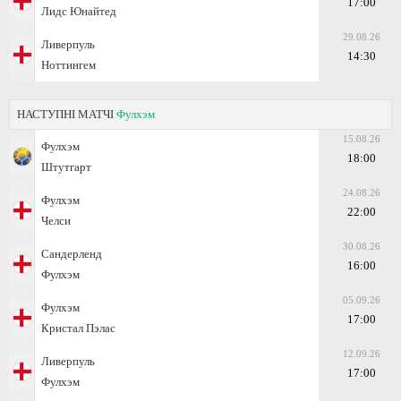
17:00
Лидс Юнайтед
29.08.26
Ливерпуль
14:30
Ноттингем
НАСТУПНІ МАТЧІ
Фулхэм
15.08.26
Фулхэм
18:00
Штутгарт
24.08.26
Фулхэм
22:00
Челси
30.08.26
Сандерленд
16:00
Фулхэм
05.09.26
Фулхэм
17:00
Кристал Пэлас
12.09.26
Ливерпуль
17:00
Фулхэм