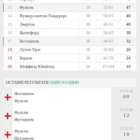
13.
Фулхэм
38
55-61
47
14.
Вулверхэмптон Уондерерс
38
50-65
46
15.
Эвертон
38
40-51
40
16.
Брентфорд
38
56-65
39
17.
Ноттингем
38
49-67
32
18.
Лутон Таун
38
52-85
26
19.
Бернли
38
41-78
24
20.
Шеффилд Юнайтед
38
35-104
16
ОСТАННІ РЕЗУЛЬТАТИ
ОДИН НА ОДИН
15.03.26
Ноттингем
0:0
Фулхэм
13.03.26
Фулхэм
1:2
Ноттингем
22.12.25
Фулхэм
1:0
Ноттингем