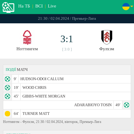
На ТБ
|
ВСІ
|
Live
21:30 / 02.04.2024 / Премьер-Лига
3:1
Ноттингем
Фулхэм
[ 3:0 ]
ПОДІЇ
МАТЧ
9'
HUDSON-ODOI CALLUM
19'
WOOD CHRIS
45'
GIBBS-WHITE MORGAN
ADARABIOYO TOSIN
49'
64'
TURNER MATT
Ноттингем - Фулхэм, 21:30 / 02.04.2024, вівторок, Премьер-Лига