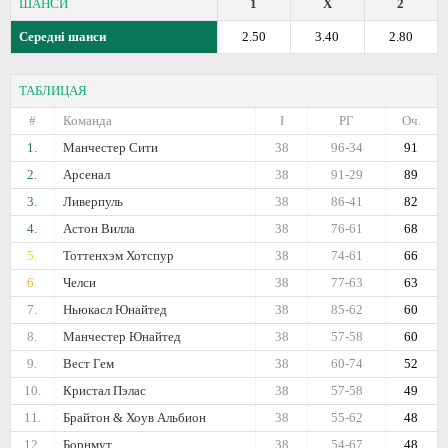
ШАНСИ
1
X
2
Середні шанси
2.50
3.40
2.80
ТАБЛИЦАЯ
#
Команда
I
РГ
Оч.
1.
Манчестер Сити
38
96-34
91
2.
Арсенал
38
91-29
89
3.
Ливерпуль
38
86-41
82
4.
Астон Вилла
38
76-61
68
5.
Тоттенхэм Хотспур
38
74-61
66
6.
Челси
38
77-63
63
7.
Ньюкасл Юнайтед
38
85-62
60
8.
Манчестер Юнайтед
38
57-58
60
9.
Вест Гем
38
60-74
52
10.
Кристал Пэлас
38
57-58
49
11.
Брайтон & Хоув Альбион
38
55-62
48
12.
Борнмут
38
54-67
48