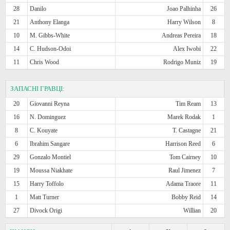
28
Danilo
Joao Palhinha
26
21
Anthony Elanga
Harry Wilson
8
10
M. Gibbs-White
Andreas Pereira
18
14
C. Hudson-Odoi
Alex Iwobi
22
11
Chris Wood
Rodrigo Muniz
19
ЗАПАСНІ ГРАВЦІ:
20
Giovanni Reyna
Tim Ream
13
16
N. Dominguez
Marek Rodak
1
8
C. Kouyate
T. Castagne
21
6
Ibrahim Sangare
Harrison Reed
6
29
Gonzalo Montiel
Tom Cairney
10
19
Moussa Niakhate
Raul Jimenez
7
15
Harry Toffolo
Adama Traore
11
1
Matt Turner
Bobby Reid
14
27
Divock Origi
Willian
20