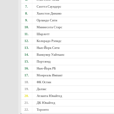
7.
Сиэттл Саундерс
8.
Хьюстон Динамо
9.
Орландо Сити
10.
Миннесота Старс
11.
Шарлотт
12.
Колорадо Рэпидс
13.
Нью-Йорк Сити
14.
Ванкувер Уайткапс
15.
Портленд
16.
Нью-Йорк РБ
17.
Монреаль Импакт
18.
ФК Остин
19.
Даллас
20.
Атланта Юнайтед
21.
ДК Юнайтед
22.
Торонто