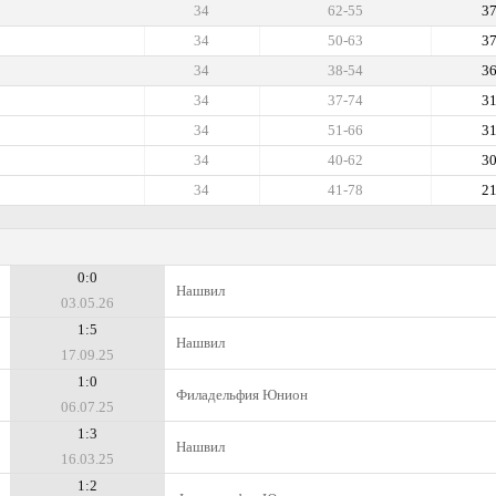
34
62-55
3
34
50-63
3
34
38-54
3
34
37-74
3
34
51-66
3
34
40-62
3
34
41-78
2
0:0
Нашвил
03.05.26
1:5
Нашвил
17.09.25
1:0
Филадельфия Юнион
06.07.25
1:3
Нашвил
16.03.25
1:2