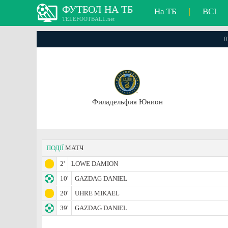
ФУТБОЛ НА ТБ
На ТБ
|
ВСІ
TELEFOOTBALL.net
0
Филадельфия Юнион
ПОДІЇ
МАТЧ
2'
LOWE DAMION
10'
GAZDAG DANIEL
20'
UHRE MIKAEL
39'
GAZDAG DANIEL