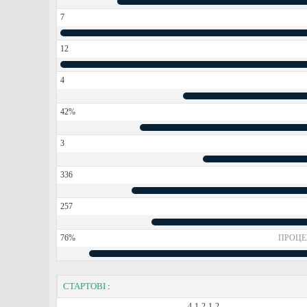
7
12
4
42%
3
336
257
76%
ПРОЦЕ
СТАРТОВІ
:
4-1-2-1-2