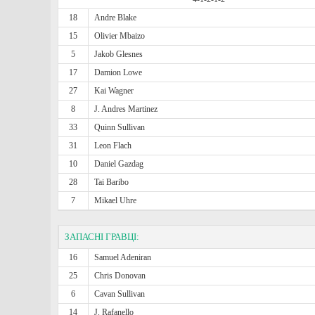
18
Andre Blake
15
Olivier Mbaizo
5
Jakob Glesnes
17
Damion Lowe
27
Kai Wagner
8
J. Andres Martinez
33
Quinn Sullivan
31
Leon Flach
10
Daniel Gazdag
28
Tai Baribo
7
Mikael Uhre
ЗАПАСНІ ГРАВЦІ:
16
Samuel Adeniran
25
Chris Donovan
6
Cavan Sullivan
14
J. Rafanello