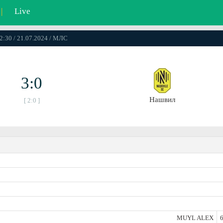
|
Live
2:30 / 21.07.2024 / МЛС
3:0
Нашвил
[ 2:0 ]
MUYL ALEX
6