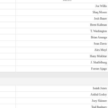
Joe Willis
Shaq Moore
Josh Bauer
Brent Kallman
T. Washington
Brian Anunga
Sean Davis
Alex Muyl
Hany Mukhtar
J. Shaffelburg
Forster Ajago
Isaiah Jones
Anibal Godoy
Joey Skinner
Teal Bunbury