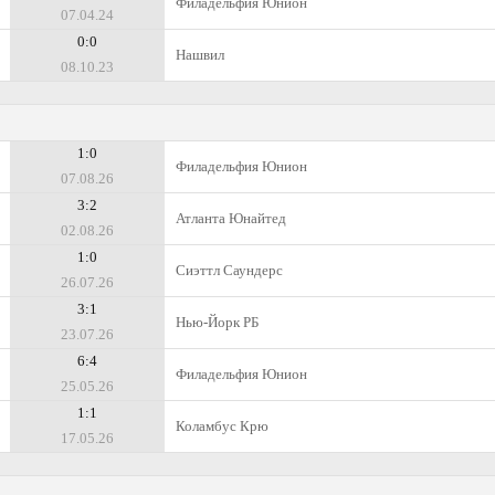
Филадельфия Юнион
07.04.24
0:0
Нашвил
08.10.23
1:0
Филадельфия Юнион
07.08.26
3:2
Атланта Юнайтед
02.08.26
1:0
Сиэттл Саундерс
26.07.26
3:1
Нью-Йорк РБ
23.07.26
6:4
Филадельфия Юнион
25.05.26
1:1
Коламбус Крю
17.05.26