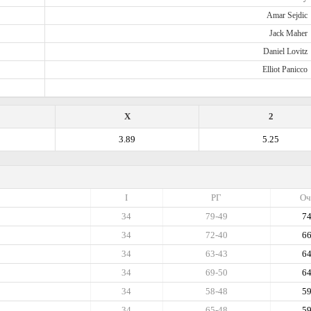
Amar Sejdic
Jack Maher
Daniel Lovitz
Elliot Panicco
X
2
3.89
5.25
I
РГ
Оч
34
79-49
7
34
72-40
6
34
63-43
6
34
69-50
6
34
58-48
5
34
65-48
5