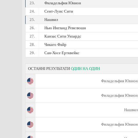
23.
Филадельфия Юнион
24.
Сент-Луис Сити
25.
Нашвил
26.
Нью Ингланд Ревелюшн
27.
Канзас Сити Уизардс
28.
Чикаго Файр
29.
Сан-Хосе Ертквейкс
ОСТАННІ РЕЗУЛЬТАТИ
ОДИН НА ОДИН
Филадельфия Юнион
Филадельфия Юнион
Нашвил
Филадельфия Юнион