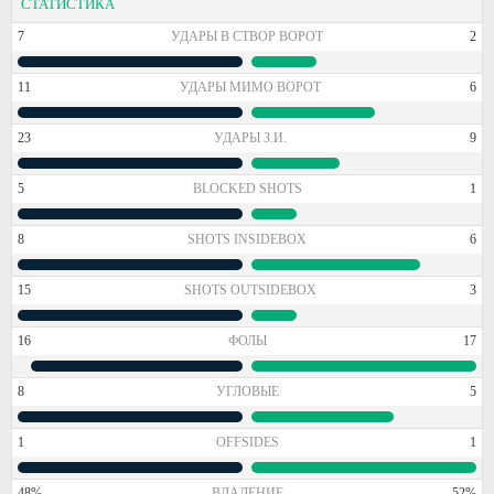
СТАТИСТИКА
7
УДАРЫ В СТВОР ВОРОТ
2
11
УДАРЫ МИМО ВОРОТ
6
23
УДАРЫ З.И.
9
5
BLOCKED SHOTS
1
8
SHOTS INSIDEBOX
6
15
SHOTS OUTSIDEBOX
3
16
ФОЛЫ
17
8
УГЛОВЫЕ
5
1
OFFSIDES
1
48%
ВЛАДЕНИЕ
52%