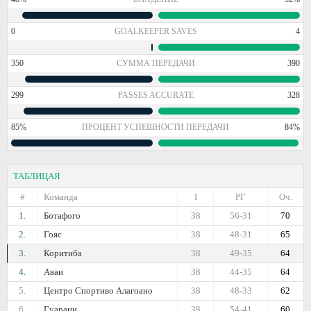
0
GOALKEEPER SAVES
4
350
СУММА ПЕРЕДАЧИ
390
299
PASSES ACCURATE
328
85%
ПРОЦЕНТ УСПЕШНОСТИ ПЕРЕДАЧИ
84%
ТАБЛИЦАЯ
#
Команда
I
РГ
Оч.
1.
Ботафого
38
56-31
70
2.
Гояс
38
48-31
65
3.
Коритиба
38
49-35
64
4.
Аваи
38
44-35
64
5.
Центро Спортиво Алагоано
38
48-33
62
6.
Гуарани
38
54-41
60