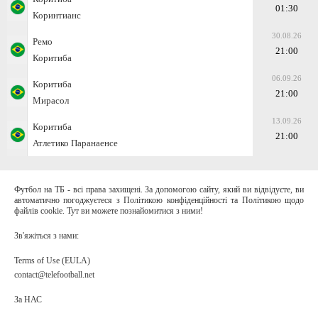
01:30
Коринтианс
30.08.26
Ремо
21:00
Коритиба
06.09.26
Коритиба
21:00
Мирасол
13.09.26
Коритиба
21:00
Атлетико Паранаенсе
Футбол на ТБ - всі права захищені. За допомогою сайту, який ви відвідуєте, ви
автоматично погоджуєтеся з Політикою конфіденційності та Політикою щодо
файлів cookie. Тут ви можете познайомитися з ними!
Зв'яжіться з нами:
Terms of Use (EULA)
contact@telefootball.net
За НАС