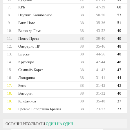
7.
КРБ
38
47-39
60
8.
Наутико Капибарибе
38
50-50
53
9.
Вила Нова
38
35-36
51
10.
Васко да Гама
38
43-52
49
11.
Понте Прета
38
39-40
49
12.
Операрио ПР
38
35-46
48
13.
Бруске
38
44-56
48
14.
Крузейро
38
42-44
48
15.
Сампайо Кореа
38
41-42
47
16.
Лондрина
38
31-41
44
17.
Ремо
38
31-42
43
18.
Витория
38
31-32
40
19.
Конфьянса
38
35-48
37
20.
Гремио Еспортиво Бразил
38
23-52
23
ОСТАННІ РЕЗУЛЬТАТИ
ОДИН НА ОДИН