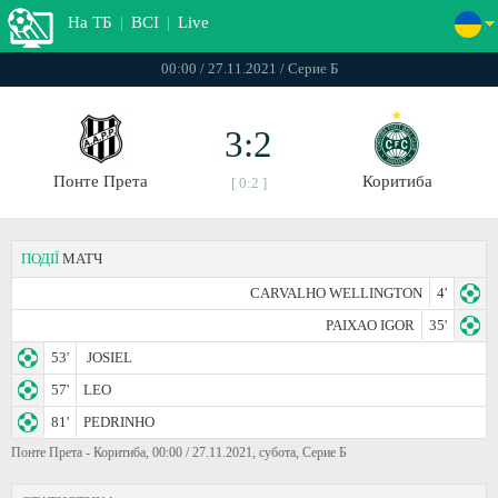
На ТБ
|
ВСІ
|
Live
00:00 / 27.11.2021 / Серие Б
3:2
Понте Прета
Коритиба
[ 0:2 ]
ПОДІЇ
МАТЧ
CARVALHO WELLINGTON
4'
PAIXAO IGOR
35'
53'
JOSIEL
57'
LEO
81'
PEDRINHO
Понте Прета - Коритиба, 00:00 / 27.11.2021, субота, Серие Б