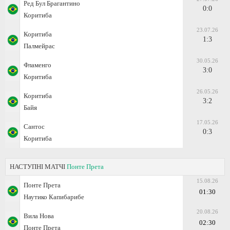
Ред Бул Брагантино
0:0
Коритиба
23.07.26
Коритиба
1:3
Палмейрас
30.05.26
Фламенго
3:0
Коритиба
26.05.26
Коритиба
3:2
Байя
17.05.26
Сантос
0:3
Коритиба
НАСТУПНІ МАТЧІ
Понте Прета
15.08.26
Понте Прета
01:30
Наутико Капибарибе
20.08.26
Вила Нова
02:30
Понте Прета