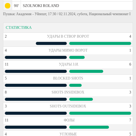
90'
SZOLNOKI ROLAND
Пушкас Академия - Уйпешт, 17:30 / 02.11.2024, субота, Национальный чемпионат I
СТАТИСТИКА
2
УДАРЫ В СТВОР ВОРОТ
4
4
УДАРЫ МИМО ВОРОТ
1
11
УДАРЫ З.И.
6
5
BLOCKED SHOTS
1
8
SHOTS INSIDEBOX
3
3
SHOTS OUTSIDEBOX
3
11
ФОЛЫ
7
4
УГЛОВЫЕ
5