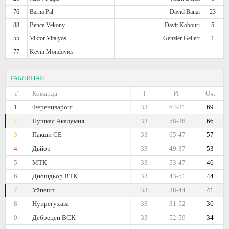
76
Barna Pal
David Banai
23
88
Bence Vekony
Davit Kobouri
5
55
Viktor Vitalyos
Genzler Gellert
1
77
Kevin Mondovics
ТАБЛИЦАЯ
#
Команда
I
РГ
Оч.
1.
Ференцварош
33
64-31
69
2.
Пушкас Академия
33
58-38
66
3.
Пакши СЕ
33
65-47
57
4.
Дьйор
33
49-37
53
5.
МТК
33
53-47
46
6.
Диошдьор ВТК
33
43-51
44
7.
Уйпешт
33
38-44
41
8.
Нуирегухаза
33
31-52
36
9.
Дебрецен ВСК
33
52-59
34