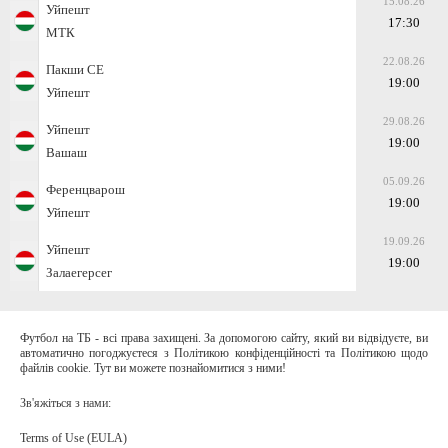
15.08.26
Уйпешт
17:30
МТК
22.08.26
Пакши СЕ
19:00
Уйпешт
29.08.26
Уйпешт
19:00
Вашаш
05.09.26
Ференцварош
19:00
Уйпешт
19.09.26
Уйпешт
19:00
Залаегерсег
Футбол на ТБ - всі права захищені. За допомогою сайту, який ви відвідуєте, ви
автоматично погоджуєтеся з Політикою конфіденційності та Політикою щодо
файлів cookie. Тут ви можете познайомитися з ними!
Зв'яжіться з нами:
Terms of Use (EULA)