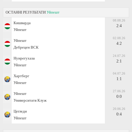
ОСТАННІ РЕЗУЛЬТАТИ
Уйпешт
08.08.26
Кишварда
2:4
Уйпешт
02.08.26
Уйпешт
4:2
Дебрецен ВСК
24.07.26
Нуирегухаза
2:1
Уйпешт
04.07.26
Хартберг
1:1
Уйпешт
27.06.26
Уйпешт
0:0
Университатя Клуж
20.06.26
Цегледи
0:4
Уйпешт