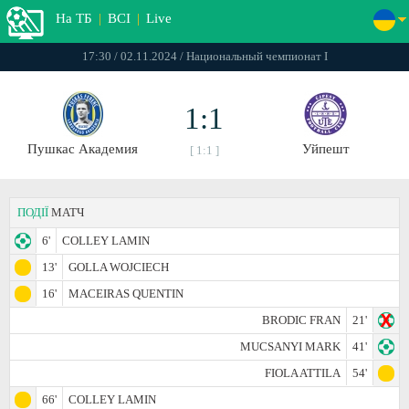
На ТБ
|
ВСІ
|
Live
17:30 / 02.11.2024 / Национальный чемпионат I
1:1
Пушкас Академия
Уйпешт
[ 1:1 ]
ПОДІЇ
МАТЧ
6'
COLLEY LAMIN
13'
GOLLA WOJCIECH
16'
MACEIRAS QUENTIN
BRODIC FRAN
21'
MUCSANYI MARK
41'
FIOLA ATTILA
54'
66'
COLLEY LAMIN