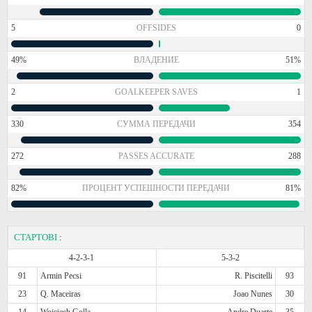
5
OFFSIDES
0
49%
ВЛАДЕНИЕ
51%
2
GOALKEEPER SAVES
1
330
СУММА ПЕРЕДАЧИ
354
272
PASSES ACCURATE
288
82%
ПРОЦЕНТ УСПЕШНОСТИ ПЕРЕДАЧИ
81%
СТАРТОВІ
:
4-2-3-1
5-3-2
91
Armin Pecsi
R. Piscitelli
93
23
Q. Maceiras
Joao Nunes
30
14
Wojciech Golla
Andre Duarte
35