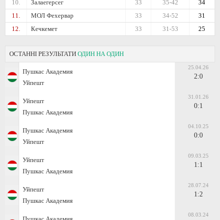
10.
Залаегерсег
33
35-42
34
11.
МОЛ Фехервар
33
34-52
31
12.
Кечкемет
33
31-53
25
ОСТАННІ РЕЗУЛЬТАТИ
ОДИН НА ОДИН
25.04.26
Пушкас Академия
2:0
Уйпешт
31.01.26
Уйпешт
0:1
Пушкас Академия
04.10.25
Пушкас Академия
0:0
Уйпешт
09.03.25
Уйпешт
1:1
Пушкас Академия
28.07.24
Уйпешт
1:2
Пушкас Академия
08.03.24
Пушкас Академия