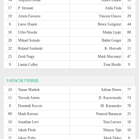
17
P. Stronati
Attila Fiola
55
19
Artem Favorov
Vincent Onovo
29
6
Laros Duarte
Bence Gergenyi
44
16
Urho Nissila
Matija Ljujic
88
20
Mikael Soisalo
Balint Geiger
26
22
Roland Szolnoki
K. Horvath
11
25
Zsolt Nagy
Mark Mucsanyi
47
9
Lamin Colley
Fran Brodic
9
ЗАПАСНІ ГРАВЦІ:
24
Tamas Markek
Adrian Denes
77
11
Tiscsuk Artem
D. Kaczvinszki
74
8
Dominik Kocsis
M. Karamoko
70
99
Mark Kerezsi
Nimrod Baranyai
25
10
Jonathan Levi
Tom Lacoux
18
15
Jakub Plsek
Matyas Tajti
10
21
Jakov Puljic
Mark Dekei
8