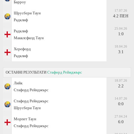
Барроу
17.07.26
Шрусбери Таун
4:2 ПЕН
Радклиф
25.04.26
Радклиф
1:0
Макклсфилд Таун
18.04.26
Херефорд
3:1
Радклиф
ОСТАННІ РЕЗУЛЬТАТИ
Стафорд Рейнджърс
18.07.26
Лийк
2:2
Стафорд Рейнджърс
14.07.26
Стафорд Рейнджърс
0:0
Шрусбери Таун
27.04.24
Морпет Таун
6:0
Стафорд Рейнджърс