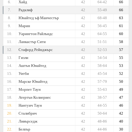
6.
Хайд
42
64-42
66
7.
Радклиф
42
55-49
66
8.
Юнайтед ъф Манчестър
42
68-48
63
9.
Марин
42
56-45
61
10.
Уарингтон Райлъндс
42
64-55
60
11.
Ланкастър Сити
42
51-51
58
12.
Стафорд Рейнджърс
42
52-53
57
13.
Гизли
42
54-54
55
14.
Аштън Юнайтед
42
58-64
53
15.
Уитби
42
45-54
52
16.
Марске Юнайтед
42
57-79
50
17.
Морпет Таун
42
55-63
49
18.
Атертън Колиериес
42
38-57
47
19.
Нантуич Таун
42
44-55
46
20.
Сталибрич
42
50-64
42
21.
Ливърседж
42
48-86
40
22.
Белпър
42
44-86
30