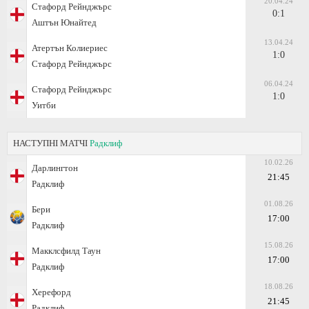
20.04.24
Стафорд Рейнджърс
0:1
Аштън Юнайтед
13.04.24
Атертън Колиериес
1:0
Стафорд Рейнджърс
06.04.24
Стафорд Рейнджърс
1:0
Уитби
НАСТУПНІ МАТЧІ
Радклиф
10.02.26
Дарлингтон
21:45
Радклиф
01.08.26
Бери
17:00
Радклиф
15.08.26
Макклсфилд Таун
17:00
Радклиф
18.08.26
Херефорд
21:45
Радклиф