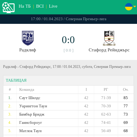
На ТБ
|
ВСІ
|
Live
17:00 / 01.04.2023 / Северная Премьер-лига
0:0
Радклиф
Стафорд Рейнджърс
[ 0:0 ]
Радклиф - Стафорд Рейнджърс, 17:00 / 01.04.2023, субота, Северная Премьер-лига
ТАБЛИЦАЯ
#
Команда
I
РГ
Оч.
1.
Саут Шилдс
42
71-39
85
2.
Уарингтон Таун
42
70-39
77
3.
Бамбър Бридж
42
62-63
73
4.
Гаинсбороуг
42
74-41
69
5.
Матлок Таун
42
56-49
68