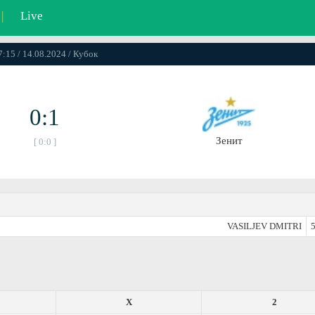
|
Live
7:15 / 14.08.2024 / Кубок
0:1
Зенит
[ 0:0 ]
VASILJEV DMITRI
5
X
2