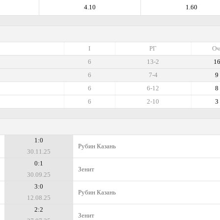
4.10
1.60
I
РГ
Оч
6
13-2
1
6
7-4
9
6
6-12
8
6
2-10
3
1:0
Рубин Казань
30.11.25
0:1
Зенит
30.09.25
3:0
Рубин Казань
12.08.25
2:2
Зенит