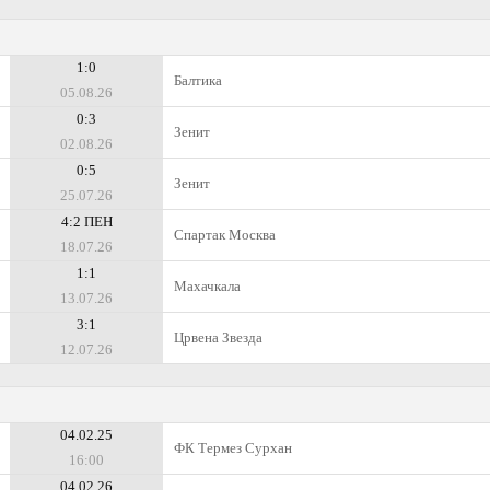
1:0
Балтика
05.08.26
0:3
Зенит
02.08.26
0:5
Зенит
25.07.26
4:2 ПЕН
Спартак Москва
18.07.26
1:1
Махачкала
13.07.26
3:1
Црвена Звезда
12.07.26
04.02.25
ФК Термез Сурхан
16:00
04.02.26