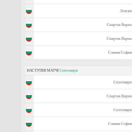
Левски
Спартак Варна
Спартак Варна
Славия София
НАСТУПНІ МАТЧІ
Септември
Септември
Спартак Варна
Септември
Славия София