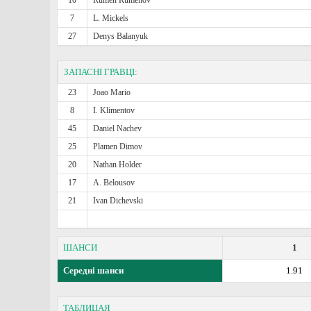
10
Rumen Rumenov
7
L. Mickels
27
Denys Balanyuk
ЗАПАСНІ ГРАВЦІ:
23
Joao Mario
8
I. Klimentov
45
Daniel Nachev
25
Plamen Dimov
20
Nathan Holder
17
A. Belousov
21
Ivan Dichevski
ШАНСИ
1
Середні шанси
1.91
ТАБЛИЦАЯ