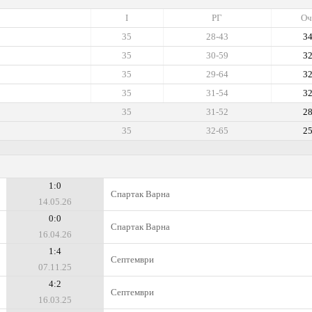
I
РГ
Оч
35
28-43
3
35
30-59
3
35
29-64
3
35
31-54
3
35
31-52
2
35
32-65
2
1:0
Спартак Варна
14.05.26
0:0
Спартак Варна
16.04.26
1:4
Септември
07.11.25
4:2
Септември
16.03.25