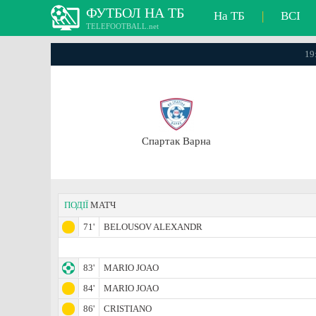
ФУТБОЛ НА ТБ
На ТБ
|
ВСІ
TELEFOOTBALL.net
19
Спартак Варна
ПОДІЇ
МАТЧ
71'
BELOUSOV ALEXANDR
83'
MARIO JOAO
84'
MARIO JOAO
86'
CRISTIANO