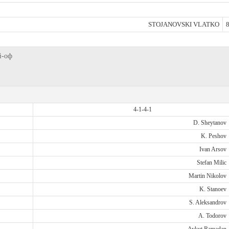
STOJANOVSKI VLATKO
8
й-оф
4-1-4-1
D. Sheytanov
K. Peshov
Ivan Arsov
Stefan Milic
Martin Nikolov
K. Stanoev
S. Aleksandrov
A. Todorov