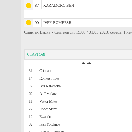
87'
KARAMOKO BEN
90'
IVEY ROMEESH
Спартак Варна - Септември, 19:00 / 31.05.2023, середа, Пле
СТАРТОВІ
:
4-1-4-1
31
Cristiano
14
Romeesh Ivey
3
Ben Karamoko
66
A. Tsvetkov
11
Viktor Mitev
22
Rober Sierra
12
Ewandro
82
Ivan Yordanov