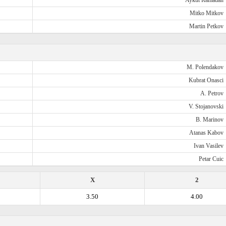
Aykut Ramadan
Mitko Mitkov
Martin Petkov
M. Polendakov
Kubrat Onasci
A. Petrov
V. Stojanovski
B. Marinov
Atanas Kabov
Ivan Vasilev
Petar Cuic
X
2
3.50
4.00