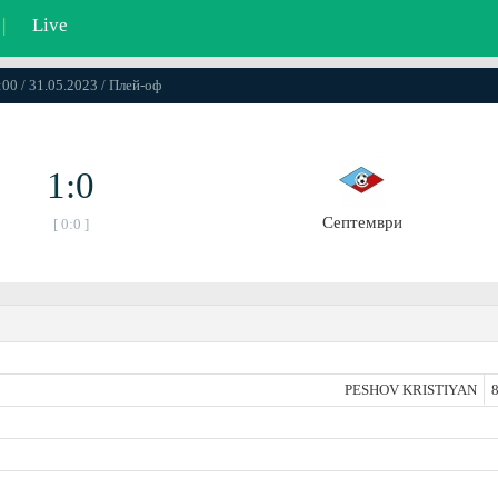
|
Live
:00 / 31.05.2023 / Плей-оф
1:0
Септември
[ 0:0 ]
PESHOV KRISTIYAN
8