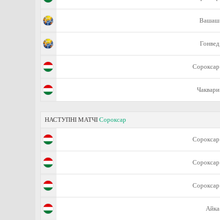
Вашаш
Гонвед
Сороксар
Чаквари
НАСТУПНІ МАТЧІ
Сороксар
Сороксар
Сороксар
Сороксар
Айка