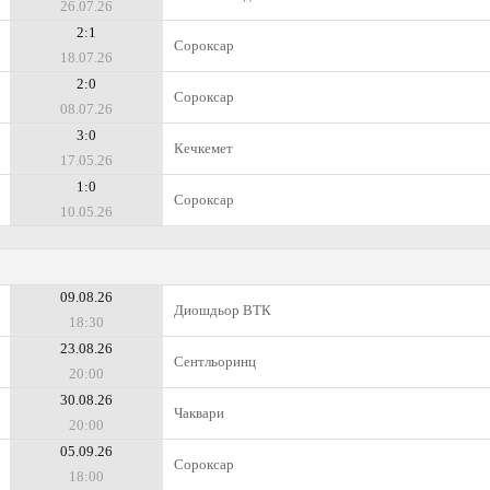
26.07.26
2:1
Сороксар
18.07.26
2:0
Сороксар
08.07.26
3:0
Кечкемет
17.05.26
1:0
Сороксар
10.05.26
09.08.26
Диошдьор ВТК
18:30
23.08.26
Сентльоринц
20:00
30.08.26
Чаквари
20:00
05.09.26
Сороксар
18:00