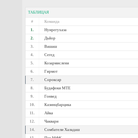
ТАБЛИЦАЯ
#
Команда
1.
Нуирегухаза
2.
Дьйор
3.
Вашаш
4.
Сегед
5.
Козармислени
6.
Гирмот
7.
Сороксар
8.
Будафоки МТЕ
9.
Гонвед
10.
Казинцбарцика
11.
Айка
12.
Чаквари
14.
Сомбатели Халадаш
15.
Печ МФК