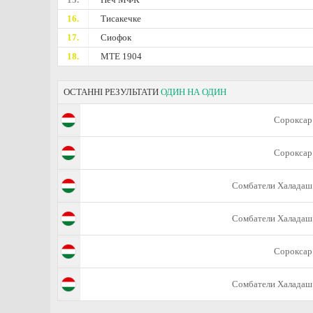
16.
Тисакечке
17.
Сиофок
18.
МТЕ 1904
ОСТАННІ РЕЗУЛЬТАТИ
ОДИН НА ОДИН
Сороксар
Сороксар
Сомбатели Халадаш
Сомбатели Халадаш
Сороксар
Сомбатели Халадаш