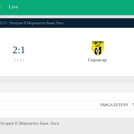
|
Live
2023 / Унгария II Меркантил Банк Лига
2:1
Сороксар
[ 1:0 ]
VARGA ZETENY
7
 Унгария II Меркантил Банк Лига