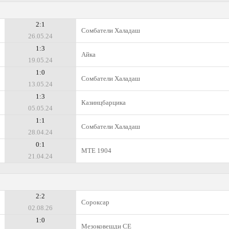
2:1
Сомбатели Халадаш
26.05.24
1:3
Айка
19.05.24
1:0
Сомбатели Халадаш
13.05.24
1:3
Казинцбарцика
05.05.24
1:1
Сомбатели Халадаш
28.04.24
0:1
МТЕ 1904
21.04.24
2:2
Сороксар
02.08.26
1:0
Мезоковешди СЕ