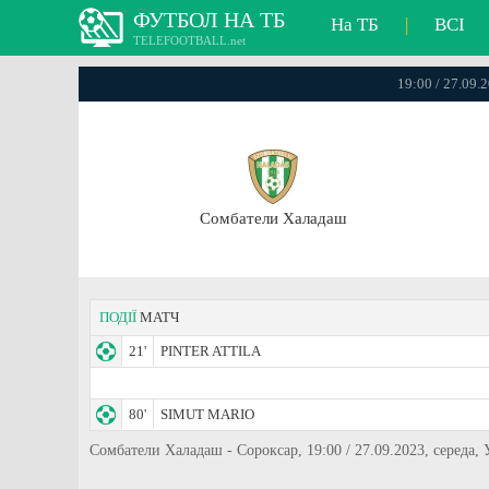
ФУТБОЛ НА ТБ
На ТБ
|
ВСІ
TELEFOOTBALL.net
19:00 / 27.09.
Сомбатели Халадаш
ПОДІЇ
МАТЧ
21'
PINTER ATTILA
80'
SIMUT MARIO
Сомбатели Халадаш - Сороксар, 19:00 / 27.09.2023, середа,