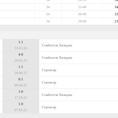
34
33-40
3
34
36-60
3
34
29-69
2
1:1
Сомбатели Халадаш
31.03.24
4:0
Сомбатели Халадаш
26.02.23
1:1
Сороксар
28.08.22
0:1
Сороксар
06.04.22
1:0
Сомбатели Халадаш
17.10.21
1:0
Сороксар
07.03.21