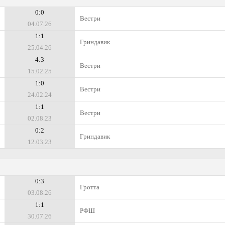
0:0
Вестри
04.07.26
1:1
Гриндавик
25.04.26
4:3
Вестри
15.02.25
1:0
Вестри
24.02.24
1:1
Вестри
02.08.23
0:2
Гриндавик
12.03.23
0:3
Гротта
03.08.26
1:1
РФШ
30.07.26