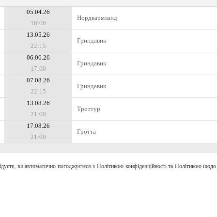
05.04.26
Нордвармланд
18:00
13.05.26
Гриндавик
22:15
06.06.26
Гриндавик
17:00
07.08.26
Гриндавик
22:15
13.08.26
Троттур
21:00
17.08.26
Гротта
21:00
відуєте, ви автоматично погоджуєтеся з Політикою конфіденційності та Політикою щодо