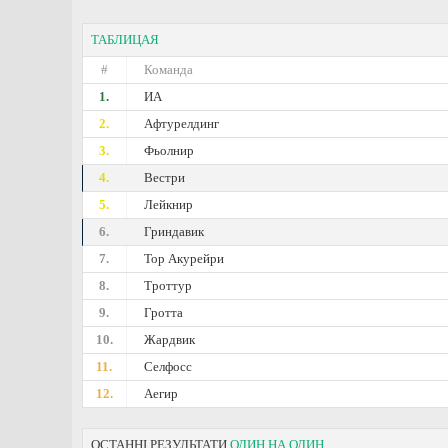
ТАБЛИЦАЯ
#
Команда
1.
ИА
2.
Афтурелдинг
3.
Фьолнир
4.
Вестри
5.
Лейкнир
6.
Гриндавик
7.
Тор Акурейри
8.
Троттур
9.
Гротта
10.
Жардвик
11.
Селфосс
12.
Аегир
ОСТАННІ РЕЗУЛЬТАТИ
ОДИН НА ОДИН