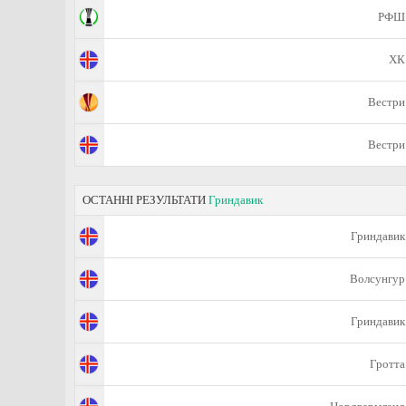
РФШ
ХК
Вестри
Вестри
ОСТАННІ РЕЗУЛЬТАТИ
Гриндавик
Гриндавик
Волсунгур
Гриндавик
Гротта