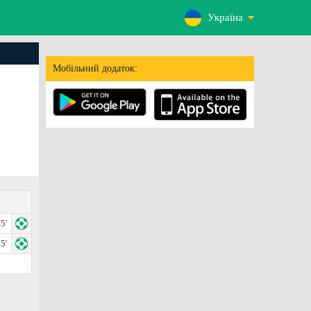
Україна
Мобільний додаток:
5'
5'