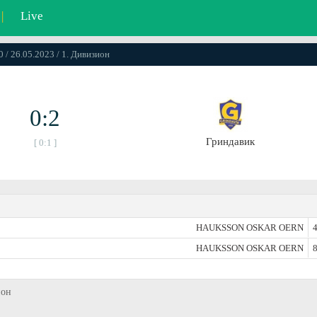
|
Live
0 / 26.05.2023 / 1. Дивизион
0:2
Гриндавик
[ 0:1 ]
HAUKSSON OSKAR OERN
4
HAUKSSON OSKAR OERN
8
ион