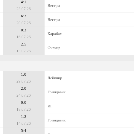
4:1
Вестри
23.07.26
6:2
Вестри
20.07.26
0:3
Карабах
16.07.26
2:5
Филкир
13.07.26
1:0
Лейкнир
29.07.26
2:0
Гриндавик
24.07.26
0:0
ИР
18.07.26
1:2
Гриндавик
14.07.26
5:4