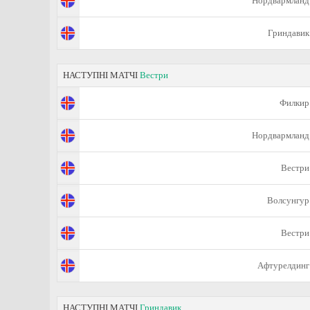
Нордвармланд
Гриндавик
НАСТУПНІ МАТЧІ
Вестри
Филкир
Нордвармланд
Вестри
Волсунгур
Вестри
Афтурелдинг
НАСТУПНІ МАТЧІ
Гриндавик