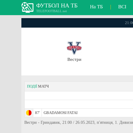
ФУТБОЛ НА ТБ
На ТБ
|
ВСІ
TELEFOOTBALL.net
21:0
Вестри
ПОДІЇ
МАТЧ
87'
GBADAMOSI FATAI
Вестри - Гриндавик, 21:00 / 26.05.2023, п'ятниця, 1. Дивиз