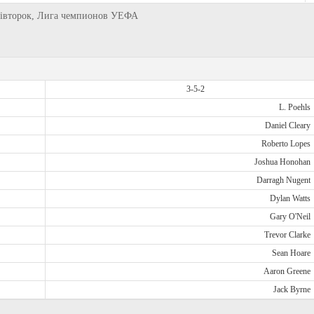
 вівторок, Лига чемпионов УЕФА
3-5-2
L. Poehls
Daniel Cleary
Roberto Lopes
Joshua Honohan
Darragh Nugent
Dylan Watts
Gary O'Neil
Trevor Clarke
Sean Hoare
Aaron Greene
Jack Byrne