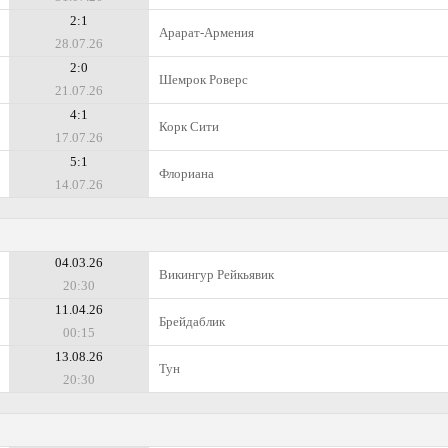
2:1
Арарат-Армения
28.07.26
2:0
Шемрок Роверс
21.07.26
4:1
Корк Сити
17.07.26
5:1
Флориана
14.07.26
04.03.26
Викингур Рейкьявик
20:30
11.04.26
Брейдаблик
00:15
13.08.26
Тун
20:30