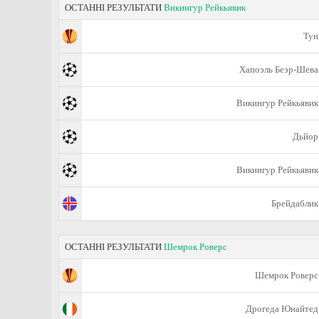
ОСТАННІ РЕЗУЛЬТАТИ
Викингур Рейкьявик
Тун
Хапоэль Беэр-Шева
Викингур Рейкьявик
Дьйор
Викингур Рейкьявик
Брейдаблик
ОСТАННІ РЕЗУЛЬТАТИ
Шемрок Роверс
Шемрок Роверс
Дрогеда Юнайтед