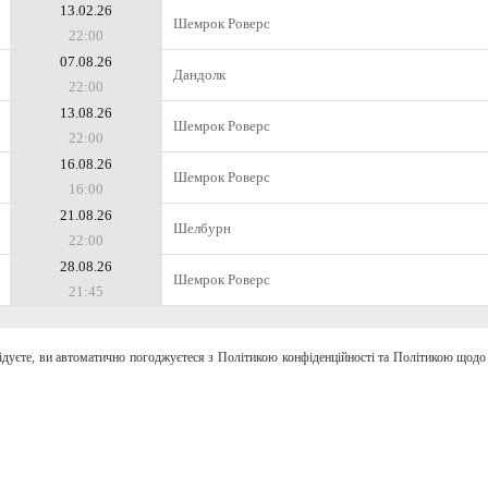
13.02.26
Шемрок Роверс
22:00
07.08.26
Дандолк
22:00
13.08.26
Шемрок Роверс
22:00
16.08.26
Шемрок Роверс
16:00
21.08.26
Шелбурн
22:00
28.08.26
Шемрок Роверс
21:45
відуєте, ви автоматично погоджуєтеся з Політикою конфіденційності та Політикою щодо