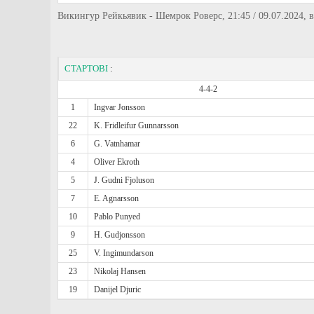
Викингур Рейкьявик - Шемрок Роверс, 21:45 / 09.07.2024,
СТАРТОВІ
:
4-4-2
1
Ingvar Jonsson
22
K. Fridleifur Gunnarsson
6
G. Vatnhamar
4
Oliver Ekroth
5
J. Gudni Fjoluson
7
E. Agnarsson
10
Pablo Punyed
9
H. Gudjonsson
25
V. Ingimundarson
23
Nikolaj Hansen
19
Danijel Djuric