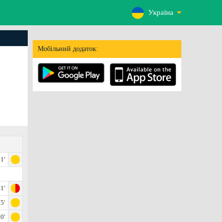
Україна
Мобільний додаток:
1'
1'
5'
0'