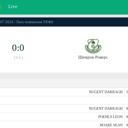
|
Live
9.07.2024 / Лига чемпионов УЕФА
0:0
Шемрок Роверс
[ 0:0 ]
NUGENT DARRAGH
5
NUGENT DARRAGH
8
POEHLS LEON
8
HOARE SEAN
9