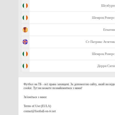
Шелбурн
Шемрок Роверс
Егнатия
Ст Патрикс Атлетик
Шемрок Роверс
Дерри Сити
Футбол на ТБ - всі права захищені. За допомогою сайту, який ви від
cookie. Тут ви можете познайомитися з ними!
Зв'яжіться з нами:
Terms of Use (EULA)
contact@football-on-tv.net