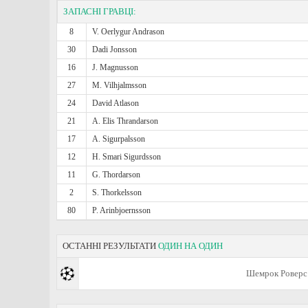
ЗАПАСНІ ГРАВЦІ:
8
V. Oerlygur Andrason
30
Dadi Jonsson
16
J. Magnusson
27
M. Vilhjalmsson
24
David Atlason
21
A. Elis Thrandarson
17
A. Sigurpalsson
12
H. Smari Sigurdsson
11
G. Thordarson
2
S. Thorkelsson
80
P. Arinbjoernsson
ОСТАННІ РЕЗУЛЬТАТИ
ОДИН НА ОДИН
Шемрок Роверс