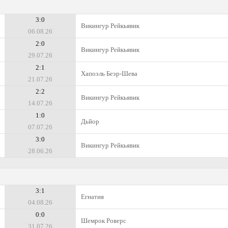
3:0
Викингур Рейкьявик
06.08.26
2:0
Викингур Рейкьявик
29.07.26
2:1
Хапоэль Беэр-Шева
21.07.26
2:2
Викингур Рейкьявик
14.07.26
1:0
Дьйор
07.07.26
3:0
Викингур Рейкьявик
28.06.26
3:1
Егнатия
04.08.26
0:0
Шемрок Роверс
31.07.26