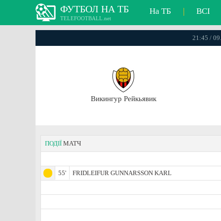
ФУТБОЛ НА ТБ
На ТБ
|
ВСІ
TELEFOOTBALL.net
21:45 / 0
Викингур Рейкьявик
ПОДІЇ
МАТЧ
55'
FRIDLEIFUR GUNNARSSON KARL