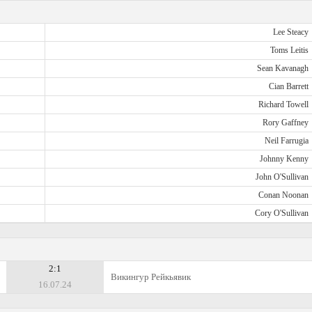
Lee Steacy
Toms Leitis
Sean Kavanagh
Cian Barrett
Richard Towell
Rory Gaffney
Neil Farrugia
Johnny Kenny
John O'Sullivan
Conan Noonan
Cory O'Sullivan
2:1
Викингур Рейкьявик
16.07.24