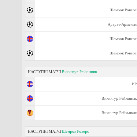
Шемрок Роверс
Арарат-Армения
Шемрок Роверс
Шемрок Роверс
НАСТУПНІ МАТЧІ
Викингур Рейкьявик
ИР
Викингур Рейкьявик
Викингур Рейкьявик
НАСТУПНІ МАТЧІ
Шемрок Роверс