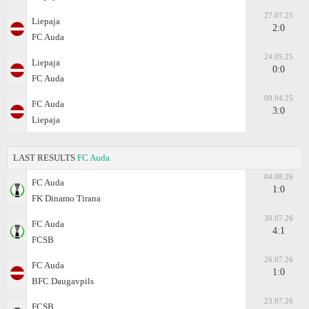
27.07.25
Liepaja
2:0
FC Auda
24.05.25
Liepaja
0:0
FC Auda
09.04.25
FC Auda
3:0
Liepaja
LAST RESULTS
FC Auda
04.08.26
FC Auda
1:0
FK Dinamo Tirana
30.07.26
FC Auda
4:1
FCSB
26.07.26
FC Auda
1:0
BFC Daugavpils
23.07.26
FCSB