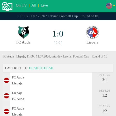
On TV
|
All
|
Live
11:00 / 11.07.2026 / Latvian Football Cup - Round of 16
1:0
FC Auda
Liepaja
[ 0:0 ]
FC Auda - Liepaja, 11:00 / 11.07.2026, saturday, Latvian Football Cup - Round of 16
LAST RESULTS
HEAD TO HEAD
22.05.26
FC Auda
3:1
Liepaja
08.04.26
Liepaja
1:2
FC Auda
20.10.25
FC Auda
1:2
Liepaja