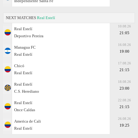
Independiente Santa Fe
NEXT MATCHES
Real Estelí
10.08.26
Real Estelí
21:05
Deportivo Pereira
16.08.26
Managua FC
19:00
Real Estelí
17.08.26
Chicó
21:15
Real Estelí
18.08.26
Real Estelí
23:00
C.S. Herediano
22.08.26
Real Estelí
21:15
Once Caldas
26.08.26
America de Cali
19:25
Real Estelí