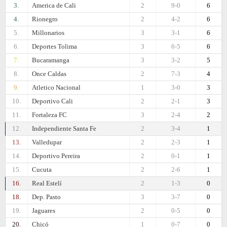
3.
America de Cali
2
9-0
6
4.
Rionegro
2
4-2
6
5.
Millonarios
3
3-1
6
6.
Deportes Tolima
3
6-5
6
7.
Bucaramanga
3
3-2
5
8.
Once Caldas
2
7-3
4
9.
Atletico Nacional
1
3-0
3
10.
Deportivo Cali
2
2-1
3
11.
Fortaleza FC
3
2-4
2
12.
Independiente Santa Fe
2
3-4
1
13.
Valledupar
2
2-3
1
14.
Deportivo Pereira
2
0-1
1
15.
Cucuta
2
2-6
1
16.
Real Estelí
2
1-3
0
18.
Dep. Pasto
3
3-7
0
19.
Jaguares
2
0-5
0
20.
Chicó
1
0-7
0