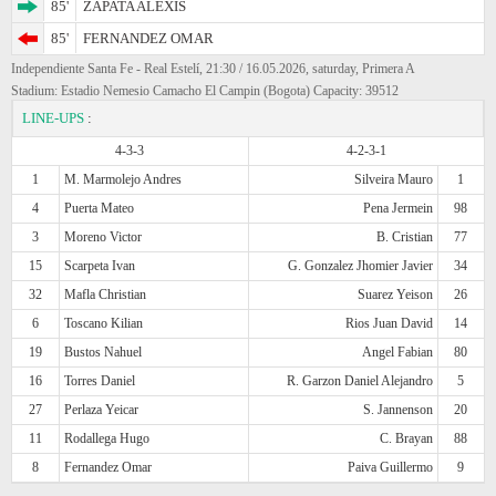
85'
ZAPATA ALEXIS
85'
FERNANDEZ OMAR
Independiente Santa Fe - Real Estelí, 21:30 / 16.05.2026, saturday, Primera A
Stadium: Estadio Nemesio Camacho El Campin (Bogota) Capacity: 39512
LINE-UPS
:
4-3-3
4-2-3-1
1
M. Marmolejo Andres
Silveira Mauro
1
4
Puerta Mateo
Pena Jermein
98
3
Moreno Victor
B. Cristian
77
15
Scarpeta Ivan
G. Gonzalez Jhomier Javier
34
32
Mafla Christian
Suarez Yeison
26
6
Toscano Kilian
Rios Juan David
14
19
Bustos Nahuel
Angel Fabian
80
16
Torres Daniel
R. Garzon Daniel Alejandro
5
27
Perlaza Yeicar
S. Jannenson
20
11
Rodallega Hugo
C. Brayan
88
8
Fernandez Omar
Paiva Guillermo
9