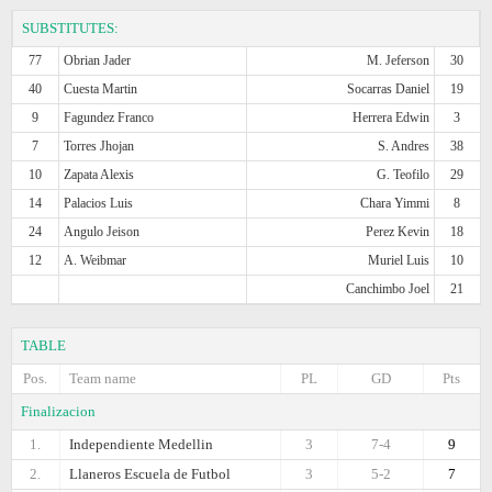
SUBSTITUTES:
77
Obrian Jader
M. Jeferson
30
40
Cuesta Martin
Socarras Daniel
19
9
Fagundez Franco
Herrera Edwin
3
7
Torres Jhojan
S. Andres
38
10
Zapata Alexis
G. Teofilo
29
14
Palacios Luis
Chara Yimmi
8
24
Angulo Jeison
Perez Kevin
18
12
A. Weibmar
Muriel Luis
10
Canchimbo Joel
21
TABLE
Pos.
Team name
PL
GD
Pts
Finalizacion
1.
Independiente Medellin
3
7-4
9
2.
Llaneros Escuela de Futbol
3
5-2
7