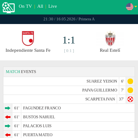
On TV
|
All
|
Live
21:30 / 16.05.2026 / Primera A
1:1
Independiente Santa Fe
Real Estelí
[ 0:1 ]
MATCH
EVENTS
SUAREZ YEISON
6'
PAIVA GUILLERMO
7'
SCARPETA IVAN
37'
61'
FAGUNDEZ FRANCO
61'
BUSTOS NAHUEL
61'
PALACIOS LUIS
61'
PUERTA MATEO