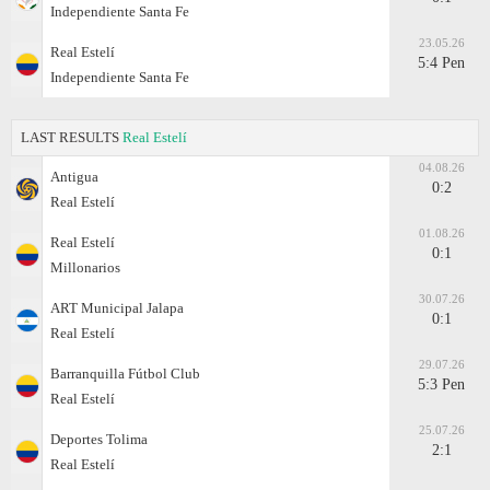
Independiente Santa Fe
23.05.26
Real Estelí
5:4 Pen
Independiente Santa Fe
LAST RESULTS
Real Estelí
04.08.26
Antigua
0:2
Real Estelí
01.08.26
Real Estelí
0:1
Millonarios
30.07.26
ART Municipal Jalapa
0:1
Real Estelí
29.07.26
Barranquilla Fútbol Club
5:3 Pen
Real Estelí
25.07.26
Deportes Tolima
2:1
Real Estelí