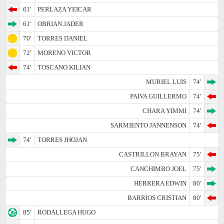
61'
PERLAZA YEICAR
61'
OBRIAN JADER
70'
TORRES DANIEL
72'
MORENO VICTOR
74'
TOSCANO KILIAN
MURIEL LUIS
74'
PAIVA GUILLERMO
74'
CHARA YIMMI
74'
SARMIENTO JANNENSON
74'
74'
TORRES JHOJAN
CASTRILLON BRAYAN
75'
CANCHIMBO JOEL
75'
HERRERA EDWIN
80'
BARRIOS CRISTIAN
80'
85'
RODALLEGA HUGO