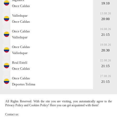
19:10
Once Caldas
13.08.26
Valledupar
20:00
Once Caldas
16.08.26
Once Caldas
21:15
Valledupar
19.08.26
Once Caldas
20:30
Valledupar
22.08.26
Real Estelí
21:15
Once Caldas
27.08.26
Once Caldas
21:15
Deportes Tolima
All Rights Reserved. With the site you are visiting, you automatically agree to the
Privacy Policy and Cookies Policy! Here you can get acquainted with them!
Contact us: