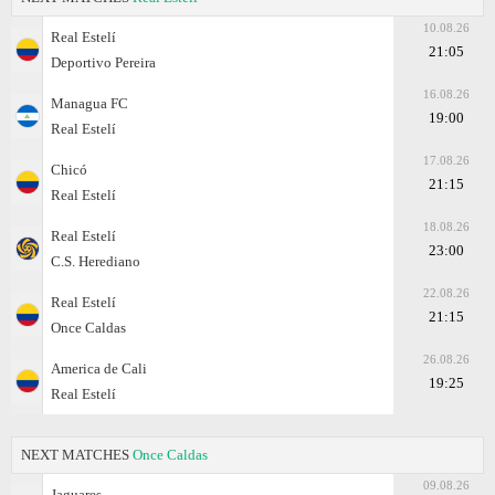
10.08.26
Real Estelí
21:05
Deportivo Pereira
16.08.26
Managua FC
19:00
Real Estelí
17.08.26
Chicó
21:15
Real Estelí
18.08.26
Real Estelí
23:00
C.S. Herediano
22.08.26
Real Estelí
21:15
Once Caldas
26.08.26
America de Cali
19:25
Real Estelí
NEXT MATCHES
Once Caldas
09.08.26
Jaguares