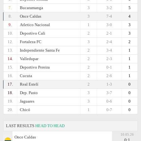
7.
Bucaramanga
3
3-2
5
8.
Once Caldas
3
7-4
4
9.
Atletico Nacional
1
3-0
3
10.
Deportivo Cali
2
2-1
3
12.
Fortaleza FC
3
2-4
2
13.
Independiente Santa Fe
2
3-4
1
14.
Valledupar
2
2-3
1
15.
Deportivo Pereira
2
0-1
1
16.
Cucuta
2
2-6
1
17.
Real Estelí
2
1-3
0
18.
Dep. Pasto
3
3-7
0
19.
Jaguares
3
0-6
0
20.
Chicó
1
0-7
0
LAST RESULTS
HEAD TO HEAD
10.05.26
Once Caldas
0:1