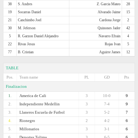
38
S. Andres
Z. Garcia Mateo
28
19
Socarras Daniel
Alvarado Jaime
15
21
Canchimbo Joel
Cardona Jorge
2
30
M. Jeferson
Quinones Jader
42
5
R. Garzon Daniel Alejandro
Navarro Efrain
4
22
Rivas Jesus
Rojas Ivan
5
77
B. Cristian
Aguirre James
12
TABLE
Pos.
Team name
PL
GD
Pts
Finalizacion
1.
America de Cali
3
10-0
9
2.
Independiente Medellin
3
7-4
9
3.
Llaneros Escuela de Futbol
3
5-2
7
4.
Rionegro
2
4-2
6
5.
Millonarios
3
3-1
6
6.
Deportes Tolima
3
6-5
6