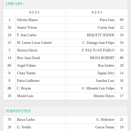
LINE-UPS
:
4-2-3-1
4-2-3-1
1
Silveira Mauro
Parra Joan
99
26
Suarez Yeison
Cuesta Juan
22
24
P. Jean Carlos
RIQUETT JEIDER
18
33
M. Lemos Lucas Gabriel
C. Zuluaga Juan Felipe
16
3
Herrera Edwin
P. PAZ JUAN PABLO
33
14
Rios Juan David
MEJIA ROBERT
88
80
Angel Fabian
Roa Andres
20
8
Chara Yimmi
Zapata Jefry
14
9
Paiva Guillermo
Sanchez Luis
10
88
C. Brayan
G. Miranda Luis Felipe
9
10
Muriel Luis
Moreno Dayro
17
SUBSTITUTES:
70
Bacca Carlos
G. Helieyker
21
29
G. Teofilo
Garcia Tomas
19