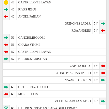
43'
CASTRILLON BRAYAN
46'
RIVAS JESUS
46'
ANGEL FABIAN
QUINONES JADER
54'
ROA ANDRES
54'
56'
CANCHIMBO JOEL
56'
CHARA YIMMI
57'
CASTRILLON BRAYAN
57'
BARRIOS CRISTIAN
ZAPATA JEFRY
65'
PATINO PAZ JUAN PABLO
65'
NAVARRO EFRAIN
65'
65'
GUTIERREZ TEOFILO
65'
MURIEL LUIS
ZULETA GARCIA MATEO
65'
66'
BARRIOS CRISTIAN (PAIVA GUILLERMO)