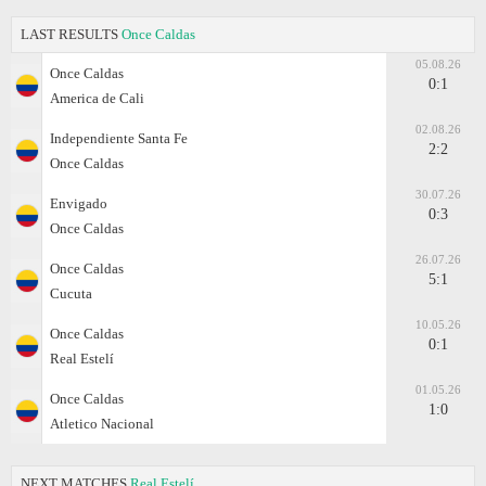
LAST RESULTS
Once Caldas
05.08.26
Once Caldas
0:1
America de Cali
02.08.26
Independiente Santa Fe
2:2
Once Caldas
30.07.26
Envigado
0:3
Once Caldas
26.07.26
Once Caldas
5:1
Cucuta
10.05.26
Once Caldas
0:1
Real Estelí
01.05.26
Once Caldas
1:0
Atletico Nacional
NEXT MATCHES
Real Estelí