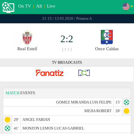
On TV
|
All
|
Live
21:15 / 13.05.2026 / Primera A
2:2
Real Estelí
Once Caldas
[ 1:1 ]
TV BROADCASTS
MATCH
EVENTS
GOMEZ MIRANDA LUIS FELIPE
15'
MEJIA ROBERT
28'
29'
ANGEL FABIAN
41'
MONZON LEMOS LUCAS GABRIEL