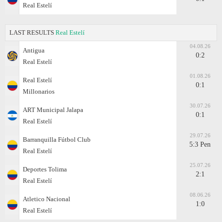
Real Estelí
LAST RESULTS
Real Estelí
04.08.26
Antigua
0:2
Real Estelí
01.08.26
Real Estelí
0:1
Millonarios
30.07.26
ART Municipal Jalapa
0:1
Real Estelí
29.07.26
Barranquilla Fútbol Club
5:3 Pen
Real Estelí
25.07.26
Deportes Tolima
2:1
Real Estelí
08.06.26
Atletico Nacional
1:0
Real Estelí