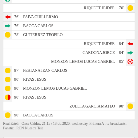
RIQUETT JEIDER
70'
76'
PAIVA GUILLERMO
76'
BACCA CARLOS
78'
GUTIERREZ TEOFILO
RIQUETT JEIDER
84'
CARDONA JORGE
84'
MONZON LEMOS LUCAS GABRIEL
85'
87'
PESTANA JEAN CARLOS
90'
RIVAS JESUS
90'
MONZON LEMOS LUCAS GABRIEL
90'
RIVAS JESUS
ZULETA GARCIA MATEO
90'
90'
BACCA CARLOS
Real Estelí - Once Caldas, 21:15 / 13.05.2026, wednesday, Primera A , tv broadcasts:
Fanatiz , RCN Nuestra Tele