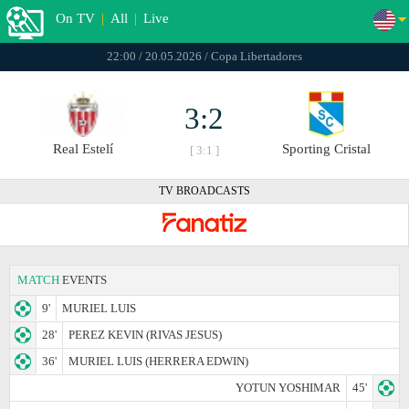
On TV
|
All
|
Live
22:00 / 20.05.2026 / Copa Libertadores
3:2
Real Estelí
Sporting Cristal
[ 3:1 ]
TV BROADCASTS
MATCH
EVENTS
9'
MURIEL LUIS
28'
PEREZ KEVIN (RIVAS JESUS)
36'
MURIEL LUIS (HERRERA EDWIN)
YOTUN YOSHIMAR
45'