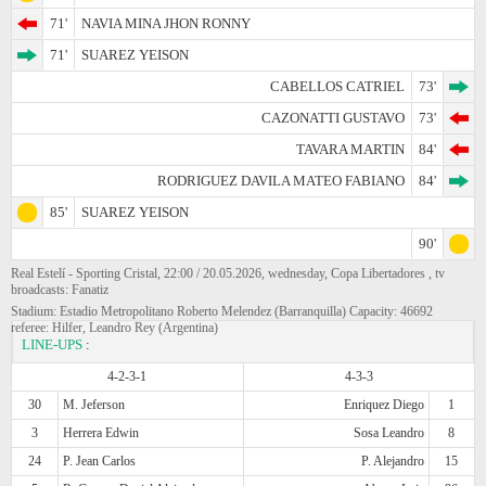
71'
NAVIA MINA JHON RONNY
71'
SUAREZ YEISON
CABELLOS CATRIEL
73'
CAZONATTI GUSTAVO
73'
TAVARA MARTIN
84'
RODRIGUEZ DAVILA MATEO FABIANO
84'
85'
SUAREZ YEISON
90'
Real Estelí - Sporting Cristal, 22:00 / 20.05.2026, wednesday, Copa Libertadores , tv
broadcasts: Fanatiz
Stadium: Estadio Metropolitano Roberto Melendez (Barranquilla) Capacity: 46692
referee: Hilfer, Leandro Rey (Argentina)
LINE-UPS
:
4-2-3-1
4-3-3
30
M. Jeferson
Enriquez Diego
1
3
Herrera Edwin
Sosa Leandro
8
24
P. Jean Carlos
P. Alejandro
15