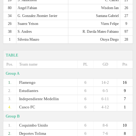
80
Angel Fabian
Wisdom Ian
26
34
G. Gonzalez Jhomier Javier
Santana Gabriel
27
26
Suarez Yeison
Vizeu Felipe
9
38
S. Andres
R. Davila Mateo Fabiano
97
1
Silveira Mauro
Otoya Diego
28
TABLE
Pos.
Team name
PL
GD
Pts
Group A
1.
Flamengo
6
14-2
16
2.
Estudiantes
6
6-5
9
3.
Independiente Medellin
6
6-11
7
4.
Cusco FC
6
4-12
1
Group B
1.
Coquimbo Unido
6
8-6
10
2.
Deportes Tolima
6
7-6
8