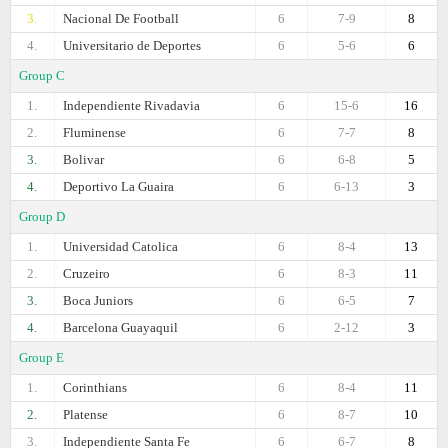
3.
Nacional De Football
6
7-9
8
4.
Universitario de Deportes
6
5-6
6
Group C
1.
Independiente Rivadavia
6
15-6
16
2.
Fluminense
6
7-7
8
3.
Bolivar
6
6-8
5
4.
Deportivo La Guaira
6
6-13
3
Group D
1.
Universidad Catolica
6
8-4
13
2.
Cruzeiro
6
8-3
11
3.
Boca Juniors
6
6-5
7
4.
Barcelona Guayaquil
6
2-12
3
Group E
1.
Corinthians
6
8-4
11
2.
Platense
6
8-7
10
3.
Independiente Santa Fe
6
6-7
8