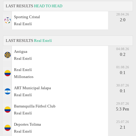
LAST RESULTS
HEAD TO HEAD
28.04.26
Sporting Cristal
2:0
Real Estelí
LAST RESULTS
Real Estelí
04.08.26
Antigua
0:2
Real Estelí
01.08.26
Real Estelí
0:1
Millonarios
30.07.26
ART Municipal Jalapa
0:1
Real Estelí
29.07.26
Barranquilla Fútbol Club
5:3 Pen
Real Estelí
25.07.26
Deportes Tolima
2:1
Real Estelí