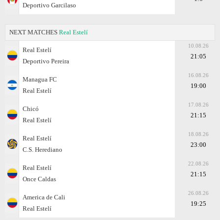
Deportivo Garcilaso
NEXT MATCHES
Real Estelí
10.08.26
Real Estelí
21:05
Deportivo Pereira
16.08.26
Managua FC
19:00
Real Estelí
17.08.26
Chicó
21:15
Real Estelí
18.08.26
Real Estelí
23:00
C.S. Herediano
22.08.26
Real Estelí
21:15
Once Caldas
26.08.26
America de Cali
19:25
Real Estelí