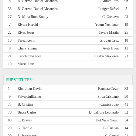
5
R. Garzon Daniel Alejandro
Abram Luis
96
33
R. Garzon Daniel Alejandro
Lutiger Rafael
5
27
N. Mina Jhon Ronny
C. Gustavo
55
7
Rivera Harold
Yotun Yoshimar
19
22
Rivas Jesus
Tavara Martin
25
18
Perez Kevin
G. Juan Cruz
18
8
Chara Yimmi
Avila Irven
11
21
Canchimbo Joel
Castro Maxloren
23
10
Muriel Luis
SUBSTITUTES:
14
Rios Juan David
Bautista Cesar
33
9
Paiva Guillermo
Silva Cristiano
90
77
B. Cristian
Cuenca Joao
41
70
Bacca Carlos
D. Laffore Leonardo
32
88
C. Brayan
Del Valle Yamir
34
29
G. Teofilo
B. Cristian
14
20
S. Jannenson
C. Catriel
21