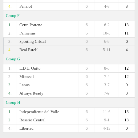
4.
Penarol
6
4-8
3
Group F
1.
Cerro Porteno
6
6-2
13
2.
Palmeiras
6
10-5
11
3.
Sporting Cristal
6
6-9
6
4.
Real Estelí
6
5-11
4
Group G
1.
L.D.U. Quito
6
8-5
12
2.
Mirassol
6
7-4
12
3.
Lanus
6
3-7
9
4.
Always Ready
6
7-9
3
Group H
1.
Independiente del Valle
6
11-6
13
2.
Rosario Central
6
9-1
13
4.
Libertad
6
4-13
0