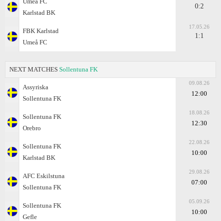
Umeå FC
0:2
Karlstad BK
17.05.26
FBK Karlstad
1:1
Umeå FC
NEXT MATCHES
Sollentuna FK
09.08.26
Assyriska
12:00
Sollentuna FK
18.08.26
Sollentuna FK
12:30
Orebro
22.08.26
Sollentuna FK
10:00
Karlstad BK
29.08.26
AFC Eskilstuna
07:00
Sollentuna FK
05.09.26
Sollentuna FK
10:00
Gefle