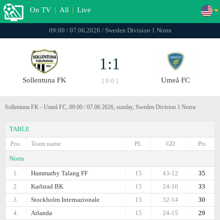
On TV
|
All
|
Live
09:00 / 07.06.2026 / Sweden Division 1 Norra
1:1
Sollentuna FK
Umeå FC
[ 0:0 ]
Sollentuna FK - Umeå FC, 09:00 / 07.06.2026, sunday, Sweden Division 1 Norra
TABLE
Pos.
Team name
PL
GD
Pts
Norra
1.
Hammarby Talang FF
15
43-12
35
2.
Karlstad BK
15
24-10
33
3.
Stockholm Internazionale
15
32-14
30
4.
Arlanda
15
24-15
29