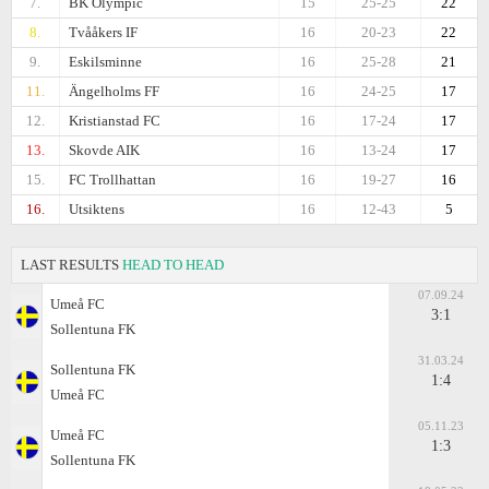
7.
BK Olympic
15
25-25
22
8.
Tvååkers IF
16
20-23
22
9.
Eskilsminne
16
25-28
21
11.
Ängelholms FF
16
24-25
17
12.
Kristianstad FC
16
17-24
17
13.
Skovde AIK
16
13-24
17
15.
FC Trollhattan
16
19-27
16
16.
Utsiktens
16
12-43
5
LAST RESULTS
HEAD TO HEAD
07.09.24
Umeå FC
3:1
Sollentuna FK
31.03.24
Sollentuna FK
1:4
Umeå FC
05.11.23
Umeå FC
1:3
Sollentuna FK