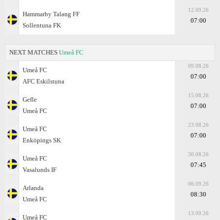
12.09.26
Hammarby Talang FF
07:00
Sollentuna FK
NEXT MATCHES
Umeå FC
09.08.26
Umeå FC
07:00
AFC Eskilstuna
15.08.26
Gefle
07:00
Umeå FC
23.08.26
Umeå FC
07:00
Enköpings SK
30.08.26
Umeå FC
07:45
Vasalunds IF
06.09.26
Arlanda
08:30
Umeå FC
13.09.26
Umeå FC