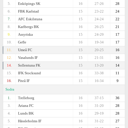
5.
Enköpings SK
16
27-26
28
6.
FBK Karlstad
15
23-22
24
7.
AFC Eskilstuna
15
24-24
22
8.
Karlbergs BK
16
26-25
21
9.
Assyriska
15
24-29
17
10.
Gefle
16
19-34
17
11.
Umeå FC
15
20-25
16
12.
Vasalunds IF
15
21-31
16
14.
Sollentuna FK
15
13-20
14
15.
IFK Stocksund
16
33-38
11
16.
Piteå IF
15
16-34
9
Sodra
1.
Trelleborg
16
37-15
36
3.
Ariana FC
16
31-20
28
4.
Lunds BK
16
29-19
28
5.
Hässleholms IF
16
31-22
27