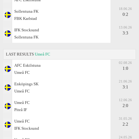
18.06.26
Sollentuna FK
0:2
FBK Karlstad
13.06.26
IFK Stocksund
3:3
Sollentuna FK
LAST RESULTS
Umeå FC
02.08.26
AFC Eskilstuna
1:0
Umeå FC
21.06.26
Enköpings SK
3:1
Umeå FC
12.06.26
Umeå FC
2:0
Piteå IF
31.05.26
Umeå FC
2:2
IFK Stocksund
24.05.26