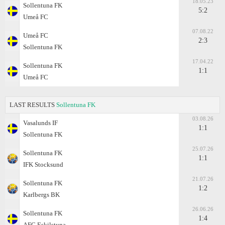
18.05.23
Sollentuna FK
5:2
Umeå FC
07.08.22
Umeå FC
2:3
Sollentuna FK
17.04.22
Sollentuna FK
1:1
Umeå FC
LAST RESULTS
Sollentuna FK
03.08.26
Vasalunds IF
1:1
Sollentuna FK
25.07.26
Sollentuna FK
1:1
IFK Stocksund
21.07.26
Sollentuna FK
1:2
Karlbergs BK
26.06.26
Sollentuna FK
1:4
AFC Eskilstuna