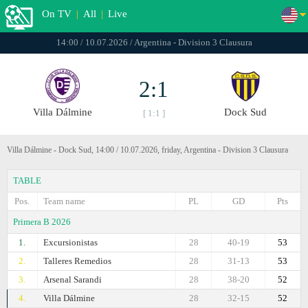
On TV
|
All
|
Live
14:00 / 10.07.2026 / Argentina - Division 3 Clausura
2:1
Villa Dálmine
Dock Sud
[ 1:1 ]
Villa Dálmine - Dock Sud, 14:00 / 10.07.2026, friday, Argentina - Division 3 Clausura
TABLE
Pos.
Team name
PL
GD
Pts
Primera B 2026
1.
Excursionistas
28
40-19
53
2.
Talleres Remedios
28
31-13
53
3.
Arsenal Sarandi
28
38-20
52
4.
Villa Dálmine
28
32-15
52