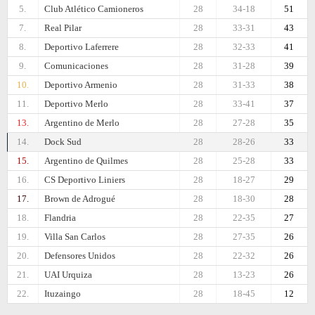
5.
Club Atlético Camioneros
28
34-18
51
7.
Real Pilar
28
33-31
43
8.
Deportivo Laferrere
28
32-33
41
9.
Comunicaciones
28
31-28
39
10.
Deportivo Armenio
28
31-33
38
11.
Deportivo Merlo
28
33-41
37
13.
Argentino de Merlo
28
27-28
35
14.
Dock Sud
28
28-26
33
15.
Argentino de Quilmes
28
25-28
33
16.
CS Deportivo Liniers
28
18-27
29
17.
Brown de Adrogué
28
18-30
28
18.
Flandria
28
22-35
27
19.
Villa San Carlos
28
27-35
26
20.
Defensores Unidos
28
22-32
26
21.
UAI Urquiza
28
13-23
26
22.
Ituzaingo
28
18-45
12