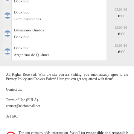
Dock Sud
05.09.26
Dock Sud
16:00
Comunicaciones
12.09.26
Defensores Unidos
16:00
Dock Sud
19.09.26
Dock Sud
16:00
Argentino de Quilmes
All Rights Reserved. With the site you are visiting, you automatically agree to the
Privacy Policy and Cookies Policy! Here you can get acquainted with them!
Contact us:
Terms of Use (EULA)
contact@telefootball.net
За НАС
The app contains odds information. We call for
responsible and reasonable