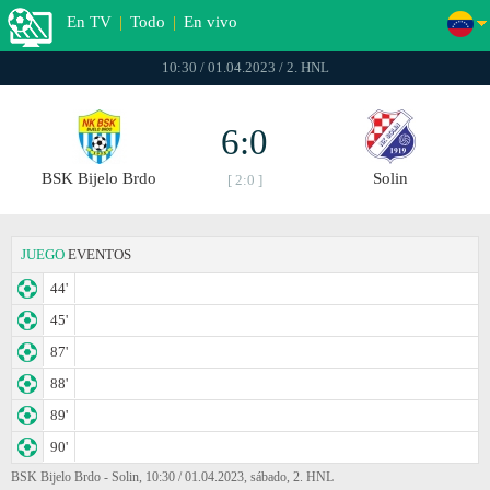
En TV
|
Todo
|
En vivo
10:30 / 01.04.2023 / 2. HNL
6:0
BSK Bijelo Brdo
Solin
[ 2:0 ]
JUEGO
EVENTOS
44'
45'
87'
88'
89'
90'
BSK Bijelo Brdo - Solin, 10:30 / 01.04.2023, sábado, 2. HNL