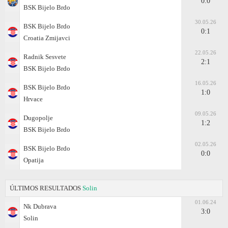
0:0
BSK Bijelo Brdo
30.05.26
BSK Bijelo Brdo
0:1
Croatia Zmijavci
22.05.26
Radnik Sesvete
2:1
BSK Bijelo Brdo
16.05.26
BSK Bijelo Brdo
1:0
Hrvace
09.05.26
Dugopolje
1:2
BSK Bijelo Brdo
02.05.26
BSK Bijelo Brdo
0:0
Opatija
ÚLTIMOS RESULTADOS
Solin
01.06.24
Nk Dubrava
3:0
Solin