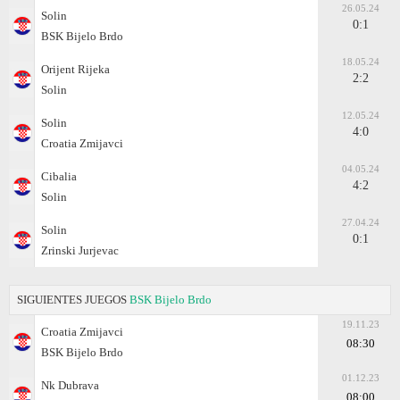
26.05.24
Solin
0:1
BSK Bijelo Brdo
18.05.24
Orijent Rijeka
2:2
Solin
12.05.24
Solin
4:0
Croatia Zmijavci
04.05.24
Cibalia
4:2
Solin
27.04.24
Solin
0:1
Zrinski Jurjevac
SIGUIENTES JUEGOS
BSK Bijelo Brdo
19.11.23
Croatia Zmijavci
08:30
BSK Bijelo Brdo
01.12.23
Nk Dubrava
08:00