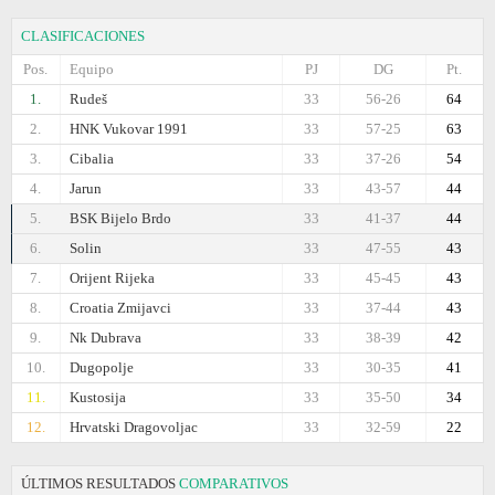
CLASIFICACIONES
Pos.
Equipo
PJ
DG
Pt.
1.
Rudeš
33
56-26
64
2.
HNK Vukovar 1991
33
57-25
63
3.
Cibalia
33
37-26
54
4.
Jarun
33
43-57
44
5.
BSK Bijelo Brdo
33
41-37
44
6.
Solin
33
47-55
43
7.
Orijent Rijeka
33
45-45
43
8.
Croatia Zmijavci
33
37-44
43
9.
Nk Dubrava
33
38-39
42
10.
Dugopolje
33
30-35
41
11.
Kustosija
33
35-50
34
12.
Hrvatski Dragovoljac
33
32-59
22
ÚLTIMOS RESULTADOS
COMPARATIVOS