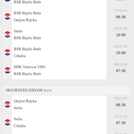
BSK Bijelo Brdo
17.02.24
BSK Bijelo Brdo
09:30
Orijent Rijeka
23.02.24
Jarun
10:00
BSK Bijelo Brdo
02.03.24
BSK Bijelo Brdo
10:00
Cibalia
09.03.24
HNK Vukovar 1991
07:50
BSK Bijelo Brdo
SIGUIENTES JUEGOS
Solin
18.11.23
Orijent Rijeka
08:30
Solin
25.11.23
Solin
07:50
Cibalia