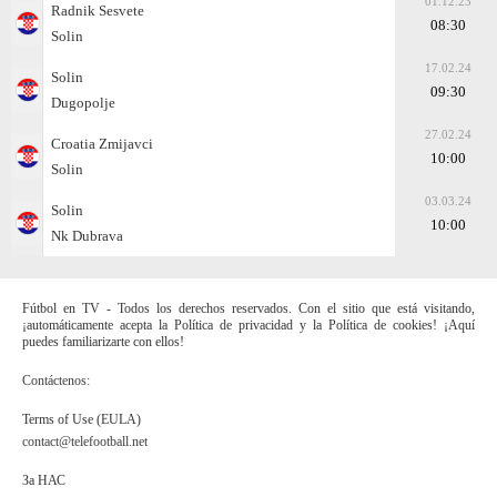
01.12.23
Radnik Sesvete
08:30
Solin
17.02.24
Solin
09:30
Dugopolje
27.02.24
Croatia Zmijavci
10:00
Solin
03.03.24
Solin
10:00
Nk Dubrava
Fútbol en TV - Todos los derechos reservados. Con el sitio que está visitando,
¡automáticamente acepta la Política de privacidad y la Política de cookies! ¡Aquí
puedes familiarizarte con ellos!
Contáctenos:
Terms of Use (EULA)
contact@telefootball.net
За НАС