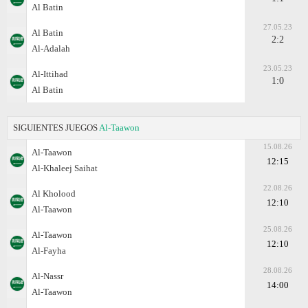
Al Batin
27.05.23
Al Batin
2:2
Al-Adalah
23.05.23
Al-Ittihad
1:0
Al Batin
SIGUIENTES JUEGOS
Al-Taawon
15.08.26
Al-Taawon
12:15
Al-Khaleej Saihat
22.08.26
Al Kholood
12:10
Al-Taawon
25.08.26
Al-Taawon
12:10
Al-Fayha
28.08.26
Al-Nassr
14:00
Al-Taawon