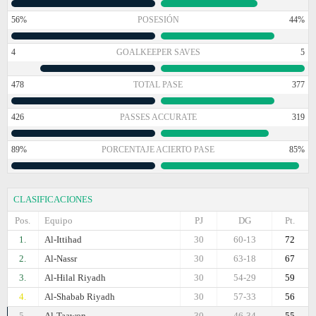
56%
POSESIÓN
44%
4
GOALKEEPER SAVES
5
478
TOTAL PASE
377
426
PASSES ACCURATE
319
89%
PORCENTAJE ACIERTO PASE
85%
CLASIFICACIONES
Pos.
Equipo
PJ
DG
Pt.
1.
Al-Ittihad
30
60-13
72
2.
Al-Nassr
30
63-18
67
3.
Al-Hilal Riyadh
30
54-29
59
4.
Al-Shabab Riyadh
30
57-33
56
5.
Al-Taawon
30
46-34
55