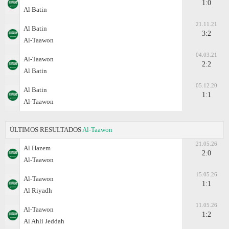
1:0
Al Batin
21.11.21
Al Batin
3:2
Al-Taawon
04.03.21
Al-Taawon
2:2
Al Batin
05.12.20
Al Batin
1:1
Al-Taawon
ÚLTIMOS RESULTADOS
Al-Taawon
21.05.26
Al Hazem
2:0
Al-Taawon
15.05.26
Al-Taawon
1:1
Al Riyadh
11.05.26
Al-Taawon
1:2
Al Ahli Jeddah