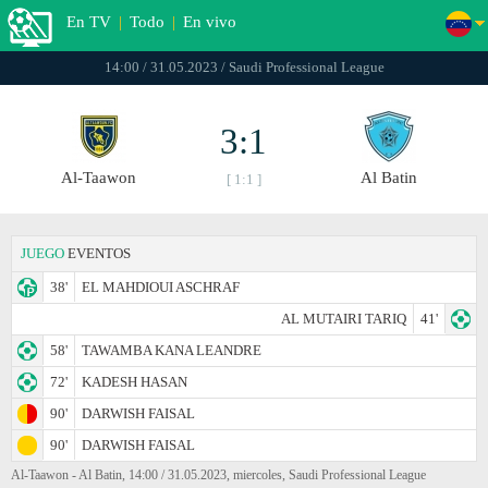
En TV
|
Todo
|
En vivo
14:00 / 31.05.2023 / Saudi Professional League
3:1
Al-Taawon
Al Batin
[ 1:1 ]
JUEGO
EVENTOS
38'
EL MAHDIOUI ASCHRAF
AL MUTAIRI TARIQ
41'
58'
TAWAMBA KANA LEANDRE
72'
KADESH HASAN
90'
DARWISH FAISAL
90'
DARWISH FAISAL
Al-Taawon - Al Batin, 14:00 / 31.05.2023, miercoles, Saudi Professional League