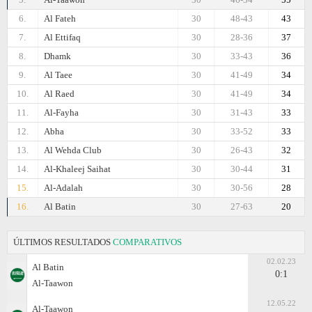
6.
Al Fateh
30
48-43
43
7.
Al Ettifaq
30
28-36
37
8.
Dhamk
30
33-43
36
9.
Al Taee
30
41-49
34
10.
Al Raed
30
41-49
34
11.
Al-Fayha
30
31-43
33
12.
Abha
30
33-52
33
13.
Al Wehda Club
30
26-43
32
14.
Al-Khaleej Saihat
30
30-44
31
15.
Al-Adalah
30
30-56
28
16.
Al Batin
30
27-63
20
ÚLTIMOS RESULTADOS
COMPARATIVOS
02.02.23
Al Batin
0:1
Al-Taawon
12.05.22
Al-Taawon