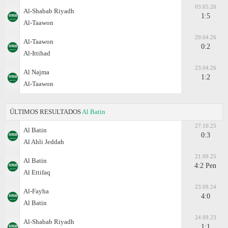
03.05.26
Al-Shabab Riyadh
1:5
Al-Taawon
29.04.26
Al-Taawon
0:2
Al-Ittihad
23.04.26
Al Najma
1:2
Al-Taawon
ÚLTIMOS RESULTADOS
Al Batin
27.10.25
Al Batin
0:3
Al Ahli Jeddah
21.09.25
Al Batin
4:2 Pen
Al Ettifaq
23.09.24
Al-Fayha
4:0
Al Batin
24.09.23
Al-Shabab Riyadh
1:1