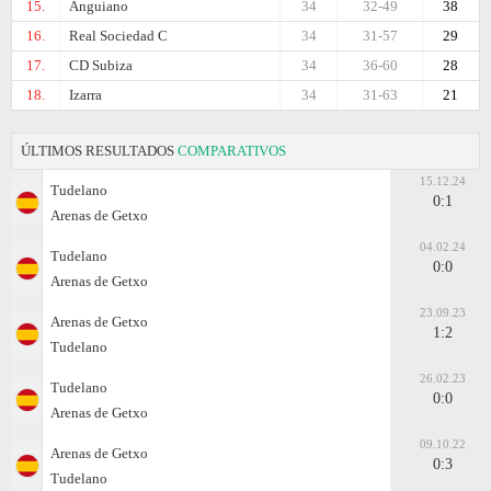
15.
Anguiano
34
32-49
38
16.
Real Sociedad C
34
31-57
29
17.
CD Subiza
34
36-60
28
18.
Izarra
34
31-63
21
ÚLTIMOS RESULTADOS
COMPARATIVOS
15.12.24
Tudelano
0:1
Arenas de Getxo
04.02.24
Tudelano
0:0
Arenas de Getxo
23.09.23
Arenas de Getxo
1:2
Tudelano
26.02.23
Tudelano
0:0
Arenas de Getxo
09.10.22
Arenas de Getxo
0:3
Tudelano