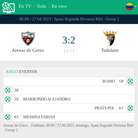
En TV
|
Todo
|
En vivo
06:00 / 27.04.2025 / Spain Segunda Division Rfef - Group 2
3:2
Arenas de Getxo
Tudelano
[ 2:1 ]
JUEGO
EVENTOS
RUBIO
18'
36'
36'
IBARRONDO ALEJANDRO
PRATS POL
61'
85'
MESSINA FABIAN
Arenas de Getxo - Tudelano, 06:00 / 27.04.2025, domingo, Spain Segunda Division Rfef
- Group 2