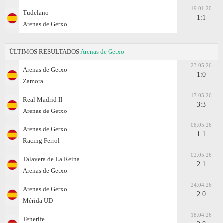
19.01.20
Tudelano
1:1
Arenas de Getxo
ÚLTIMOS RESULTADOS
Arenas de Getxo
23.05.26
Arenas de Getxo
1:0
Zamora
17.05.26
Real Madrid II
3:3
Arenas de Getxo
08.05.26
Arenas de Getxo
1:1
Racing Ferrol
02.05.26
Talavera de La Reina
2:1
Arenas de Getxo
24.04.26
Arenas de Getxo
2:0
Mérida UD
18.04.26
Tenerife