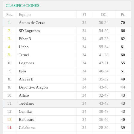
CLASIFICACIONES
Pos.
Equipo
PJ
DG
Pt.
1.
Arenas de Getxo
34
50-24
70
2.
SD Logrones
34
54-29
66
3.
Eibar B
34
45-23
62
4.
Utebo
34
55-34
61
5.
Teruel
34
41-28
60
6.
Logrones
34
42-21
55
7.
Ejea
34
46-34
51
8.
Alavés B
34
35-32
49
9.
Deportivo Aragón
34
43-48
44
10.
Alfaro
34
32-47
43
11.
Tudelano
34
43-43
43
12.
Gernika
34
39-48
43
13.
Barbastro
34
36-40
40
14.
Calahorra
34
28-39
39