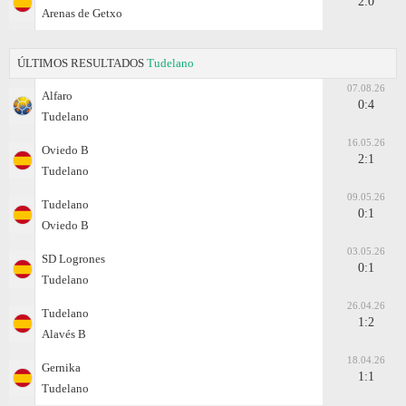
2:0
Arenas de Getxo
ÚLTIMOS RESULTADOS
Tudelano
07.08.26
Alfaro
0:4
Tudelano
16.05.26
Oviedo B
2:1
Tudelano
09.05.26
Tudelano
0:1
Oviedo B
03.05.26
SD Logrones
0:1
Tudelano
26.04.26
Tudelano
1:2
Alavés B
18.04.26
Gernika
1:1
Tudelano