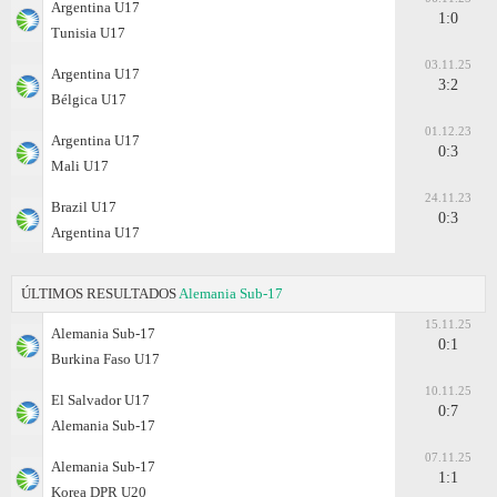
Argentina U17
1:0
Tunisia U17
03.11.25
Argentina U17
3:2
Bélgica U17
01.12.23
Argentina U17
0:3
Mali U17
24.11.23
Brazil U17
0:3
Argentina U17
ÚLTIMOS RESULTADOS
Alemania Sub-17
15.11.25
Alemania Sub-17
0:1
Burkina Faso U17
10.11.25
El Salvador U17
0:7
Alemania Sub-17
07.11.25
Alemania Sub-17
1:1
Korea DPR U20