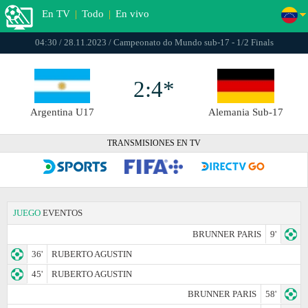
En TV
|
Todo
|
En vivo
04:30 / 28.11.2023 / Campeonato do Mundo sub-17 - 1/2 Finals
2:4*
Argentina U17
Alemania Sub-17
TRANSMISIONES EN TV
JUEGO
EVENTOS
BRUNNER PARIS
9'
36'
RUBERTO AGUSTIN
45'
RUBERTO AGUSTIN
BRUNNER PARIS
58'