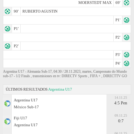
MOERSTEDT MAX
69'
90'
RUBERTO AGUSTIN
P1'
P1'
P2'
P2'
P3'
P4'
Argentina U17 - Alemania Sub-17, 04:30 / 28.11.2023, martes, Campeonato do Mundo
sub-17 - 1/2 Finals , transmisiones en tv: DIRECTV Sports , FIFA + , DIRECTTV GO
ÚLTIMOS RESULTADOS
Argentina U17
14.11.25
Argentina U17
4:5 Pen
México Sub-17
09.11.25
Fiji U17
0:7
Argentina U17
06.11.25