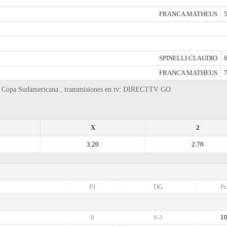
FRANCA MATHEUS
5
SPINELLI CLAUDIO
6
FRANCA MATHEUS
7
es, Copa Sudamericana , transmisiones en tv: DIRECTTV GO
X
2
3.20
2.70
PJ
DG
Pt
6
6-3
1