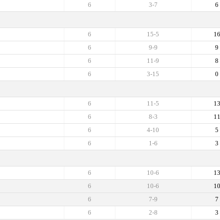
6
3-7
6
6
15-5
1
6
9-9
9
6
11-9
8
6
3-15
0
6
11-5
1
6
8-3
1
6
4-10
5
6
1-6
3
6
10-6
1
6
10-6
1
6
7-9
7
6
2-8
3