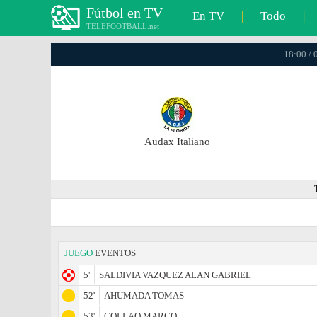
Fútbol en TV
En TV
|
Todo
|
TELEFOOTBALL.net
18:00 / 
Audax Italiano
JUEGO
EVENTOS
5'
SALDIVIA VAZQUEZ ALAN GABRIEL
52'
AHUMADA TOMAS
53'
COLLAO MARCO