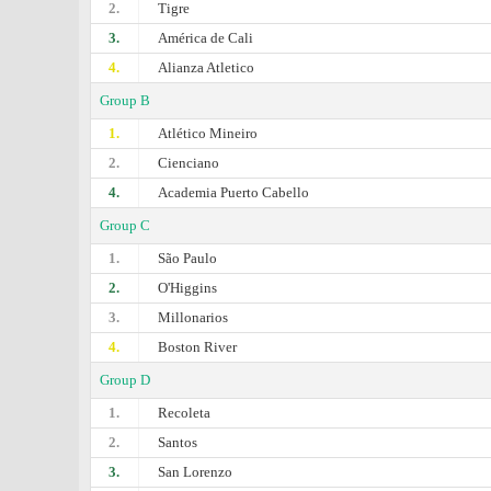
2.
Tigre
3.
América de Cali
4.
Alianza Atletico
Group B
1.
Atlético Mineiro
2.
Cienciano
4.
Academia Puerto Cabello
Group C
1.
São Paulo
2.
O'Higgins
3.
Millonarios
4.
Boston River
Group D
1.
Recoleta
2.
Santos
3.
San Lorenzo