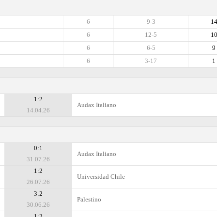
6
9-3
1
6
12-5
1
6
6-5
9
6
3-17
1
1:2
Audax Italiano
14.04.26
0:1
Audax Italiano
31.07.26
1:2
Universidad Chile
26.07.26
3:2
Palestino
30.06.26
1:2