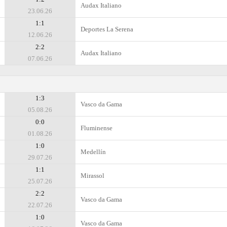
Audax Italiano
23.06.26
1:1
Deportes La Serena
12.06.26
2:2
Audax Italiano
07.06.26
1:3
Vasco da Gama
05.08.26
0:0
Fluminense
01.08.26
1:0
Medellín
29.07.26
1:1
Mirassol
25.07.26
2:2
Vasco da Gama
22.07.26
1:0
Vasco da Gama