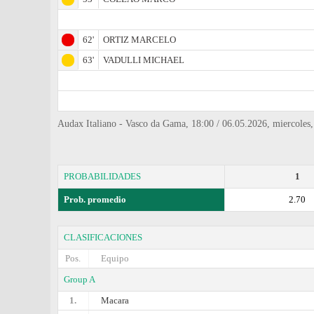
62'
ORTIZ MARCELO
63'
VADULLI MICHAEL
Audax Italiano - Vasco da Gama, 18:00 / 06.05.2026, miercol
PROBABILIDADES
1
Prob. promedio
2.70
CLASIFICACIONES
Pos.
Equipo
Group A
1.
Macara