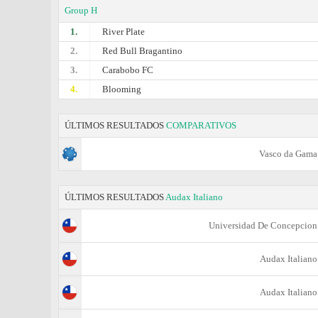
Group H
1.
River Plate
2.
Red Bull Bragantino
3.
Carabobo FC
4.
Blooming
ÚLTIMOS RESULTADOS
COMPARATIVOS
Vasco da Gama
ÚLTIMOS RESULTADOS
Audax Italiano
Universidad De Concepcion
Audax Italiano
Audax Italiano