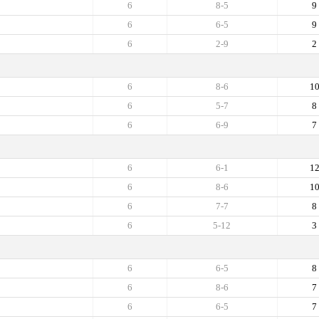
6
8-5
9
6
6-5
9
6
2-9
2
6
8-6
1
6
5-7
8
6
6-9
7
6
6-1
1
6
8-6
1
6
7-7
8
6
5-12
3
6
6-5
8
6
8-6
7
6
6-5
7