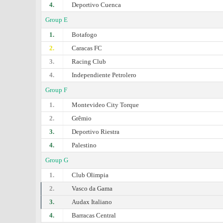
4.
Deportivo Cuenca
Group E
1.
Botafogo
2.
Caracas FC
3.
Racing Club
4.
Independiente Petrolero
Group F
1.
Montevideo City Torque
2.
Grêmio
3.
Deportivo Riestra
4.
Palestino
Group G
1.
Club Olimpia
2.
Vasco da Gama
3.
Audax Italiano
4.
Barracas Central