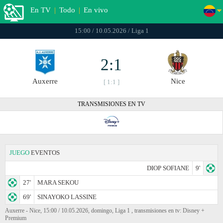
En TV
|
Todo
|
En vivo
15:00 / 10.05.2026 / Liga 1
2:1
Auxerre
Nice
[ 1:1 ]
TRANSMISIONES EN TV
JUEGO
EVENTOS
DIOP SOFIANE
9'
27'
MARA SEKOU
69'
SINAYOKO LASSINE
Auxerre - Nice, 15:00 / 10.05.2026, domingo, Liga 1 , transmisiones en tv: Disney +
Premium