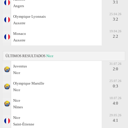
3:1
Angers
25.04.26
Olympique Lyonnais
3:2
Auxerre
19.04.26
Monaco
2:2
Auxerre
ÚLTIMOS RESULTADOS
Nice
31.07.26
Juventus
2:0
Nice
25.07.26
Olympique Marsille
0:3
Nice
18.07.26
Nice
4:0
Nîmes
29.05.26
Nice
4:1
Saint-Étienne