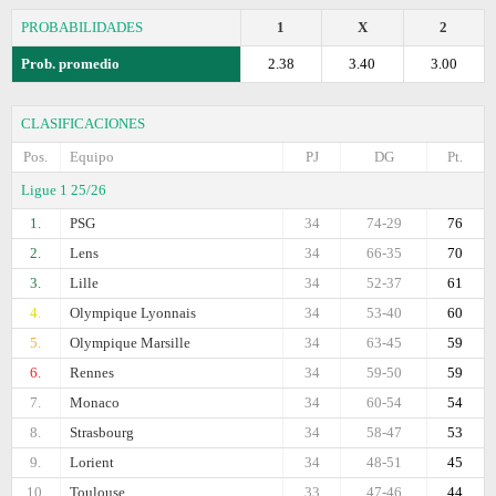
PROBABILIDADES
1
X
2
Prob. promedio
2.38
3.40
3.00
CLASIFICACIONES
Pos.
Equipo
PJ
DG
Pt.
Ligue 1 25/26
1.
PSG
34
74-29
76
2.
Lens
34
66-35
70
3.
Lille
34
52-37
61
4.
Olympique Lyonnais
34
53-40
60
5.
Olympique Marsille
34
63-45
59
6.
Rennes
34
59-50
59
7.
Monaco
34
60-54
54
8.
Strasbourg
34
58-47
53
9.
Lorient
34
48-51
45
10.
Toulouse
33
47-46
44