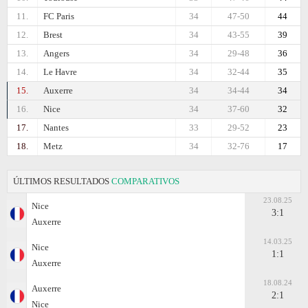
11.
FC Paris
34
47-50
44
12.
Brest
34
43-55
39
13.
Angers
34
29-48
36
14.
Le Havre
34
32-44
35
15.
Auxerre
34
34-44
34
16.
Nice
34
37-60
32
17.
Nantes
33
29-52
23
18.
Metz
34
32-76
17
ÚLTIMOS RESULTADOS
COMPARATIVOS
23.08.25
Nice
3:1
Auxerre
14.03.25
Nice
1:1
Auxerre
18.08.24
Auxerre
2:1
Nice