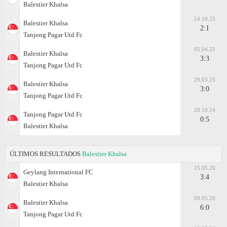
Balestier Khalsa
24.10.25
Balestier Khalsa
2:1
Tanjong Pagar Utd Fc
05.04.25
Balestier Khalsa
3:3
Tanjong Pagar Utd Fc
29.03.25
Balestier Khalsa
3:0
Tanjong Pagar Utd Fc
28.10.24
Tanjong Pagar Utd Fc
0:5
Balestier Khalsa
ÚLTIMOS RESULTADOS
Balestier Khalsa
15.05.26
Geylang International FC
3:4
Balestier Khalsa
09.05.26
Balestier Khalsa
6:0
Tanjong Pagar Utd Fc