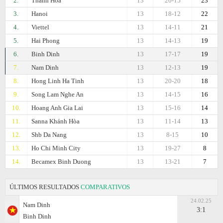
2.
Thanh Hóa
13
20-15
23
3.
Hanoi
13
18-12
22
4.
Viettel
13
14-11
21
5.
Hai Phong
13
14-13
19
6.
Binh Dinh
13
17-17
19
7.
Nam Dinh
13
12-13
19
8.
Hong Linh Ha Tinh
13
20-20
18
9.
Song Lam Nghe An
13
14-15
16
10.
Hoang Anh Gia Lai
13
15-16
14
11.
Sanna Khánh Hòa
13
11-14
13
12.
Shb Da Nang
13
8-15
10
13.
Ho Chi Minh City
13
19-27
8
14.
Becamex Binh Duong
13
13-21
7
ÚLTIMOS RESULTADOS
COMPARATIVOS
24.02.25
Nam Dinh
3:1
Binh Dinh