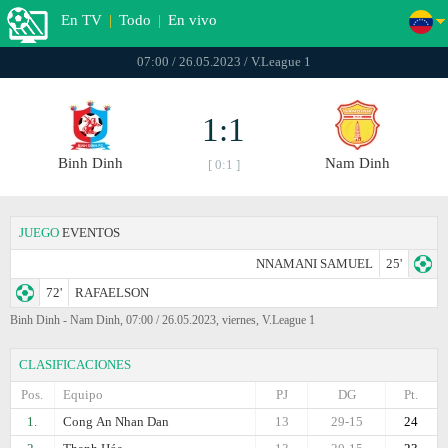
En TV
|
Todo
|
En vivo
07:00 / 26.05.2023 / V.League 1
1:1
Binh Dinh
Nam Dinh
[ 0:1 ]
JUEGO
EVENTOS
NNAMANI SAMUEL
25'
72'
RAFAELSON
Binh Dinh - Nam Dinh, 07:00 / 26.05.2023, viernes, V.League 1
CLASIFICACIONES
Pos.
Equipo
PJ
DG
Pt.
1.
Cong Аn Nhan Dan
13
29-15
24