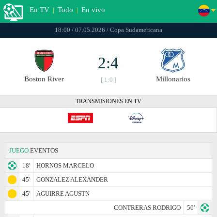
En TV
|
Todo
|
En vivo
18:00 / 07.05.2026 / Copa Sudamericana
2:4
Boston River
Millonarios
[ 1:0 ]
TRANSMISIONES EN TV
JUEGO
EVENTOS
18'
HORNOS MARCELO
45'
GONZALEZ ALEXANDER
45'
AGUIRRE AGUSTN
CONTRERAS RODRIGO
50'