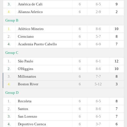
3.
América de Cali
6
6-5
9
4.
Alianza Atletico
6
2-9
2
Group B
1.
Atlético Mineiro
6
8-6
10
2.
Cienciano
6
5-7
8
4.
Academia Puerto Cabello
6
6-9
7
Group C
1.
São Paulo
6
6-1
12
2.
O'Higgins
6
8-6
10
3.
Millonarios
6
7-7
8
4.
Boston River
6
5-12
3
Group D
1.
Recoleta
6
6-5
8
2.
Santos
6
8-6
7
3.
San Lorenzo
6
6-5
7
4.
Deportivo Cuenca
6
3-7
6