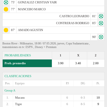
75'
GONZALEZ CRISTIAN YAIR
77'
MANCEBO MARCO
CASTRO LEONARDO
81'
CONTRERAS RODRIGO
85'
87'
AMADO AGUSTIN
90'
Boston River - Millonarios, 18:00 / 07.05.2026, jueves, Copa Sudamericana ,
transmisiones en tv: ESPN , Disney + Premium
PROBABILIDADES
1
X
2
Prob. promedio
3.90
3.40
2.00
CLASIFICACIONES
Pos.
Equipo
PJ
DG
Pt.
Group A
1.
Macara
6
6-3
10
2.
Tigre
6
8-5
9