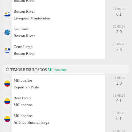
Boston River
01.06.26
Boston River
0:1
Liverpool Montevideo
26.05.26
São Paulo
2:0
Boston River
23.05.26
Cerro Largo
3:0
Boston River
ÚLTIMOS RESULTADOS
Millonarios
04.08.26
Millonarios
2:0
Deportivo Pasto
01.08.26
Real Estelí
0:1
Millonarios
25.07.26
Millonarios
0:1
Atlético Bucaramanga
18.07.26