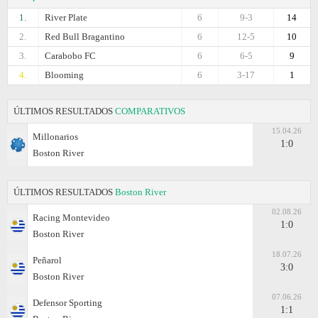
1.
River Plate
6
9-3
14
2.
Red Bull Bragantino
6
12-5
10
3.
Carabobo FC
6
6-5
9
4.
Blooming
6
3-17
1
ÚLTIMOS RESULTADOS
COMPARATIVOS
15.04.26
Millonarios
1:0
Boston River
ÚLTIMOS RESULTADOS
Boston River
02.08.26
Racing Montevideo
1:0
Boston River
18.07.26
Peñarol
3:0
Boston River
07.06.26
Defensor Sporting
1:1