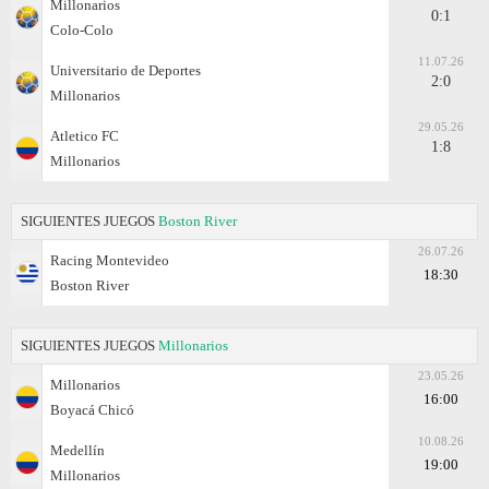
Millonarios
0:1
Colo-Colo
11.07.26
Universitario de Deportes
2:0
Millonarios
29.05.26
Atletico FC
1:8
Millonarios
SIGUIENTES JUEGOS
Boston River
26.07.26
Racing Montevideo
18:30
Boston River
SIGUIENTES JUEGOS
Millonarios
23.05.26
Millonarios
16:00
Boyacá Chicó
10.08.26
Medellín
19:00
Millonarios