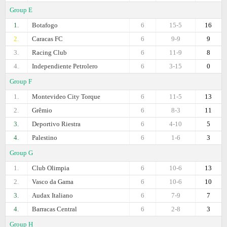
Group E
1.
Botafogo
6
15-5
16
2.
Caracas FC
6
9-9
9
3.
Racing Club
6
11-9
8
4.
Independiente Petrolero
6
3-15
0
Group F
1.
Montevideo City Torque
6
11-5
13
2.
Grêmio
6
8-3
11
3.
Deportivo Riestra
6
4-10
5
4.
Palestino
6
1-6
3
Group G
1.
Club Olimpia
6
10-6
13
2.
Vasco da Gama
6
10-6
10
3.
Audax Italiano
6
7-9
7
4.
Barracas Central
6
2-8
3
Group H