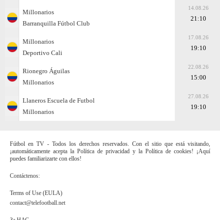
14.08.26
Millonarios
21:10
Barranquilla Fútbol Club
17.08.26
Millonarios
19:10
Deportivo Cali
22.08.26
Rionegro Águilas
15:00
Millonarios
27.08.26
Llaneros Escuela de Futbol
19:10
Millonarios
Fútbol en TV - Todos los derechos reservados. Con el sitio que está visitando,
¡automáticamente acepta la Política de privacidad y la Política de cookies! ¡Aquí
puedes familiarizarte con ellos!
Contáctenos:
Terms of Use (EULA)
contact@telefootball.net
За НАС