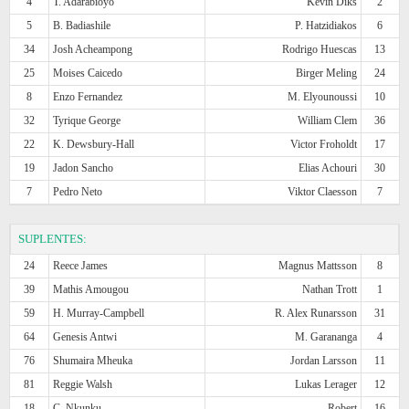
4
T. Adarabioyo
Kevin Diks
2
5
B. Badiashile
P. Hatzidiakos
6
34
Josh Acheampong
Rodrigo Huescas
13
25
Moises Caicedo
Birger Meling
24
8
Enzo Fernandez
M. Elyounoussi
10
32
Tyrique George
William Clem
36
22
K. Dewsbury-Hall
Victor Froholdt
17
19
Jadon Sancho
Elias Achouri
30
7
Pedro Neto
Viktor Claesson
7
SUPLENTES:
24
Reece James
Magnus Mattsson
8
39
Mathis Amougou
Nathan Trott
1
59
H. Murray-Campbell
R. Alex Runarsson
31
64
Genesis Antwi
M. Garananga
4
76
Shumaira Mheuka
Jordan Larsson
11
81
Reggie Walsh
Lukas Lerager
12
18
C. Nkunku
Robert
16