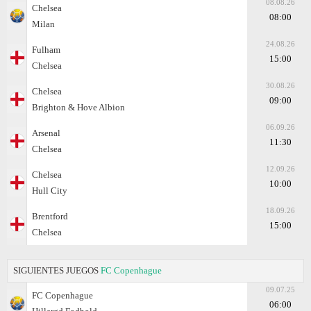
08.08.26
Chelsea
08:00
Milan
24.08.26
Fulham
15:00
Chelsea
30.08.26
Chelsea
09:00
Brighton & Hove Albion
06.09.26
Arsenal
11:30
Chelsea
12.09.26
Chelsea
10:00
Hull City
18.09.26
Brentford
15:00
Chelsea
SIGUIENTES JUEGOS
FC Copenhague
09.07.25
FC Copenhague
06:00