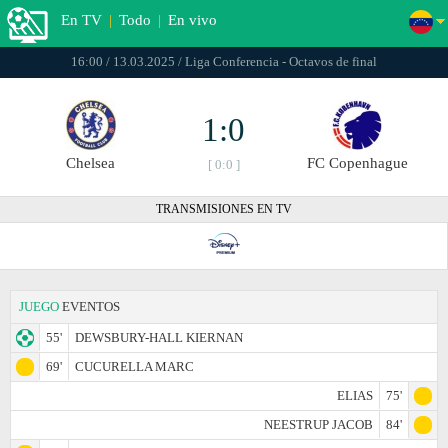
En TV
|
Todo
|
En vivo
16:00 / 13.03.2025 / Liga Conferencia - Octavos de final
1:0
Chelsea
FC Copenhague
[ 0:0 ]
TRANSMISIONES EN TV
JUEGO
EVENTOS
55'
DEWSBURY-HALL KIERNAN
69'
CUCURELLA MARC
ELIAS
75'
NEESTRUP JACOB
84'