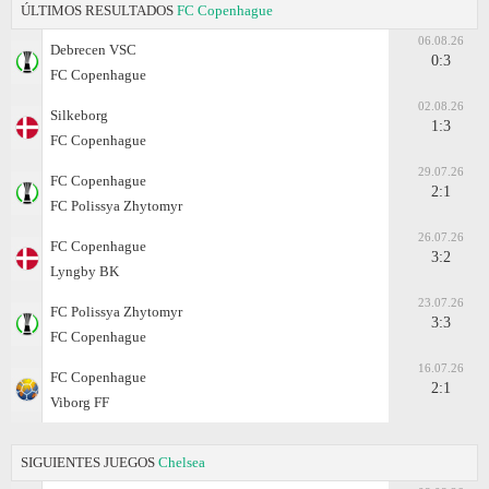
ÚLTIMOS RESULTADOS
FC Copenhague
06.08.26
Debrecen VSC
0:3
FC Copenhague
02.08.26
Silkeborg
1:3
FC Copenhague
29.07.26
FC Copenhague
2:1
FC Polissya Zhytomyr
26.07.26
FC Copenhague
3:2
Lyngby BK
23.07.26
FC Polissya Zhytomyr
3:3
FC Copenhague
16.07.26
FC Copenhague
2:1
Viborg FF
SIGUIENTES JUEGOS
Chelsea