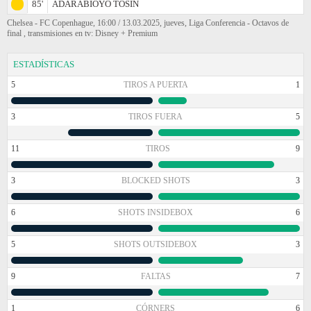
85'
ADARABIOYO TOSIN
Chelsea - FC Copenhague, 16:00 / 13.03.2025, jueves, Liga Conferencia - Octavos de
final , transmisiones en tv: Disney + Premium
ESTADÍSTICAS
5
TIROS A PUERTA
1
3
TIROS FUERA
5
11
TIROS
9
3
BLOCKED SHOTS
3
6
SHOTS INSIDEBOX
6
5
SHOTS OUTSIDEBOX
3
9
FALTAS
7
1
CÓRNERS
6