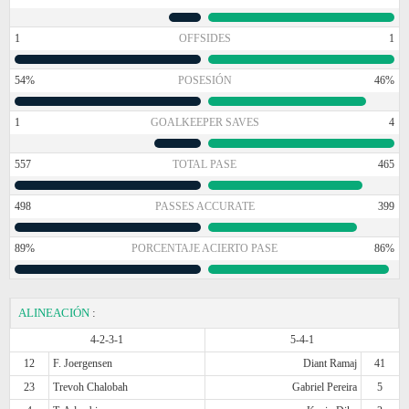
1
OFFSIDES
1
54%
POSESIÓN
46%
1
GOALKEEPER SAVES
4
557
TOTAL PASE
465
498
PASSES ACCURATE
399
89%
PORCENTAJE ACIERTO PASE
86%
ALINEACIÓN
:
4-2-3-1
5-4-1
12
F. Joergensen
Diant Ramaj
41
23
Trevoh Chalobah
Gabriel Pereira
5