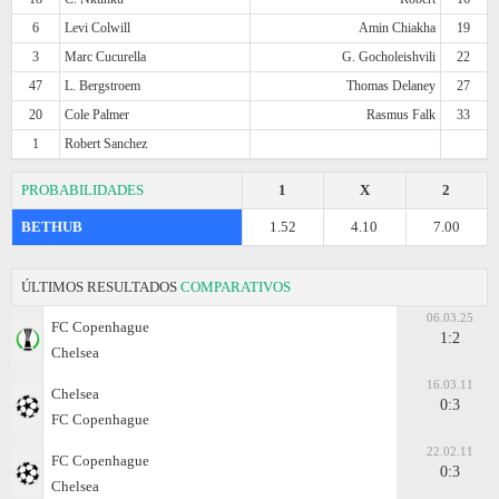
6
Levi Colwill
Amin Chiakha
19
3
Marc Cucurella
G. Gocholeishvili
22
47
L. Bergstroem
Thomas Delaney
27
20
Cole Palmer
Rasmus Falk
33
1
Robert Sanchez
PROBABILIDADES
1
X
2
BETHUB
1.52
4.10
7.00
ÚLTIMOS RESULTADOS
COMPARATIVOS
06.03.25
FC Copenhague
1:2
Chelsea
16.03.11
Chelsea
0:3
FC Copenhague
22.02.11
FC Copenhague
0:3
Chelsea