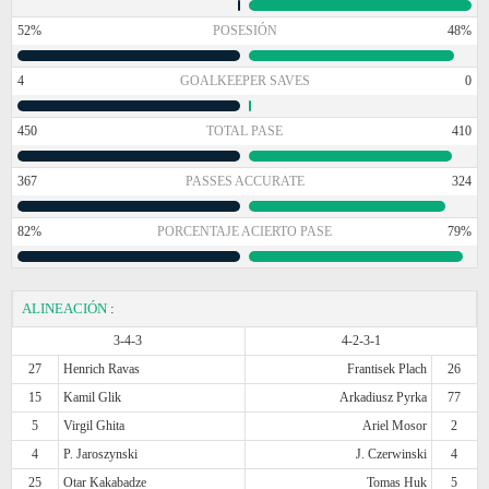
52%
POSESIÓN
48%
4
GOALKEEPER SAVES
0
450
TOTAL PASE
410
367
PASSES ACCURATE
324
82%
PORCENTAJE ACIERTO PASE
79%
ALINEACIÓN
:
3-4-3
4-2-3-1
27
Henrich Ravas
Frantisek Plach
26
15
Kamil Glik
Arkadiusz Pyrka
77
5
Virgil Ghita
Ariel Mosor
2
4
P. Jaroszynski
J. Czerwinski
4
25
Otar Kakabadze
Tomas Huk
5