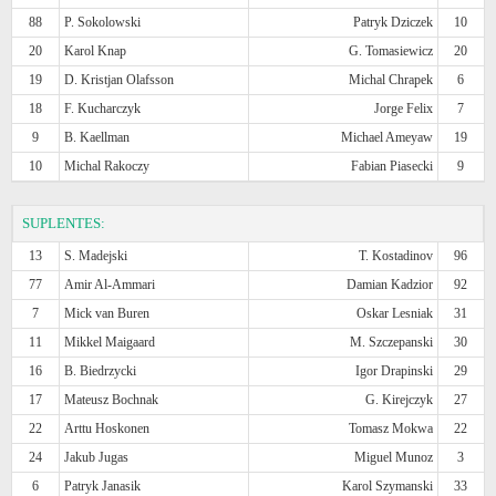
88
P. Sokolowski
Patryk Dziczek
10
20
Karol Knap
G. Tomasiewicz
20
19
D. Kristjan Olafsson
Michal Chrapek
6
18
F. Kucharczyk
Jorge Felix
7
9
B. Kaellman
Michael Ameyaw
19
10
Michal Rakoczy
Fabian Piasecki
9
SUPLENTES:
13
S. Madejski
T. Kostadinov
96
77
Amir Al-Ammari
Damian Kadzior
92
7
Mick van Buren
Oskar Lesniak
31
11
Mikkel Maigaard
M. Szczepanski
30
16
B. Biedrzycki
Igor Drapinski
29
17
Mateusz Bochnak
G. Kirejczyk
27
22
Arttu Hoskonen
Tomasz Mokwa
22
24
Jakub Jugas
Miguel Munoz
3
6
Patryk Janasik
Karol Szymanski
33