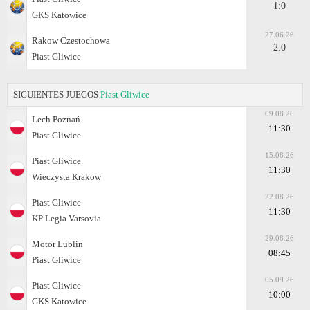
1:0
GKS Katowice
27.06.26
Rakow Czestochowa
2:0
Piast Gliwice
SIGUIENTES JUEGOS
Piast Gliwice
09.08.26
Lech Poznań
11:30
Piast Gliwice
15.08.26
Piast Gliwice
11:30
Wieczysta Krakow
22.08.26
Piast Gliwice
11:30
KP Legia Varsovia
29.08.26
Motor Lublin
08:45
Piast Gliwice
05.09.26
Piast Gliwice
10:00
GKS Katowice