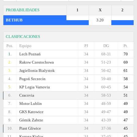
PROBABILIDADES
1
X
2
BETHUB
3.20
CLASIFICACIONES
Pos.
Equipo
PJ
DG
Pt.
1.
Lech Poznań
34
68-31
70
2.
Rakow Czestochowa
34
51-23
69
3.
Jagiellonia Bialystok
34
56-42
61
4.
Pogoń Szczecin
34
59-40
58
5.
KP Legia Varsovia
34
60-45
54
6.
Cracovia
34
58-53
51
7.
Motor Lublin
34
48-59
49
8.
GKS Katowice
34
49-47
49
9.
Górnik Zabrze
34
43-39
47
10.
Piast Gliwice
34
37-36
45
11.
Korona Kielce
34
37-45
45