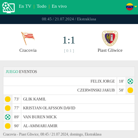
En TV
|
Todo
|
En vivo
08:45 / 21.07.2024 / Ekstraklasa
1:1
Cracovia
Piast Gliwice
[ 0:1 ]
JUEGO
EVENTOS
FELIX JORGE
18'
CZERWINSKI JAKUB
58'
73'
GLIK KAMIL
77'
KRISTJAN OLAFSSON DAVID
89'
VAN BUREN MICK
90'
AL-AMMARI AMIR
Cracovia - Piast Gliwice, 08:45 / 21.07.2024, domingo, Ekstraklasa