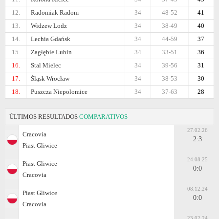
12.
Radomiak Radom
34
48-52
41
13.
Widzew Lodz
34
38-49
40
14.
Lechia Gdańsk
34
44-59
37
15.
Zagłębie Lubin
34
33-51
36
16.
Stal Mielec
34
39-56
31
17.
Śląsk Wrocław
34
38-53
30
18.
Puszcza Niepolomice
34
37-63
28
ÚLTIMOS RESULTADOS
COMPARATIVOS
27.02.26
Cracovia
2:3
Piast Gliwice
24.08.25
Piast Gliwice
0:0
Cracovia
08.12.24
Piast Gliwice
0:0
Cracovia
23.02.24