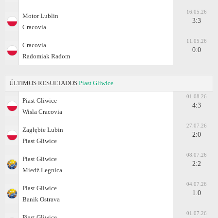
16.05.26
Motor Lublin
3:3
Cracovia
11.05.26
Cracovia
0:0
Radomiak Radom
ÚLTIMOS RESULTADOS
Piast Gliwice
01.08.26
Piast Gliwice
4:3
Wisla Cracovia
27.07.26
Zagłębie Lubin
2:0
Piast Gliwice
08.07.26
Piast Gliwice
2:2
Miedź Legnica
04.07.26
Piast Gliwice
1:0
Banik Ostrava
01.07.26
Piast Gliwice