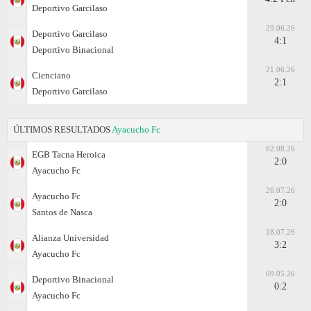
Deportivo Garcilaso
29.06.26
Deportivo Garcilaso
4:1
Deportivo Binacional
21.06.26
Cienciano
2:1
Deportivo Garcilaso
ÚLTIMOS RESULTADOS
Ayacucho Fc
02.08.26
EGB Tacna Heroica
2:0
Ayacucho Fc
26.07.26
Ayacucho Fc
2:0
Santos de Nasca
18.07.26
Alianza Universidad
3:2
Ayacucho Fc
09.05.26
Deportivo Binacional
0:2
Ayacucho Fc