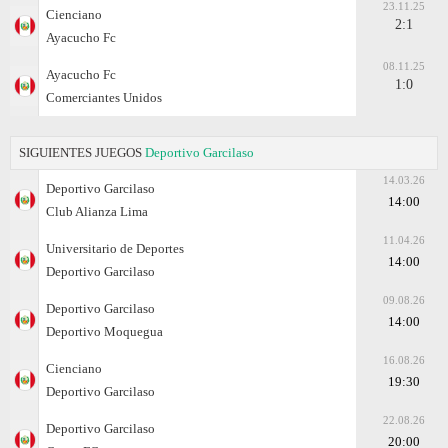
23.11.25
Cienciano
2:1
Ayacucho Fc
08.11.25
Ayacucho Fc
1:0
Comerciantes Unidos
SIGUIENTES JUEGOS
Deportivo Garcilaso
14.03.26
Deportivo Garcilaso
14:00
Club Alianza Lima
11.04.26
Universitario de Deportes
14:00
Deportivo Garcilaso
09.08.26
Deportivo Garcilaso
14:00
Deportivo Moquegua
16.08.26
Cienciano
19:30
Deportivo Garcilaso
22.08.26
Deportivo Garcilaso
20:00