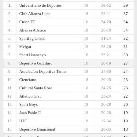
1.
Universitario de Deportes
18
38-12
39
2.
Club Alianza Lima
18
23-11
37
3.
Cusco FC
18
34-20
34
4.
Alianza Atletico
18
28-18
34
5.
Sporting Cristal
18
31-24
32
6.
Melgar
18
28-20
31
7.
Sport Huancayo
18
23-21
30
8.
Deportivo Garcilaso
18
28-19
27
9.
Asociacion Deportiva Tarma
18
24-30
24
10.
Cienciano
18
29-25
23
11.
Cultural Santa Rosa
18
24-25
23
12.
Atletico Grau
18
23-24
22
13.
Sport Boys
18
26-28
20
14.
Juan Pablo II
18
20-28
19
15.
UTC
18
17-34
19
16.
Deportivo Binacional
18
20-33
18