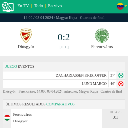
En TV
|
Todo
|
En vivo
14:00 / 03.04.2024 / Magyar Kupa - Cuartos de final
0:2
Diósgyőr
Ferencváros
[ 0:1 ]
JUEGO
EVENTOS
ZACHARIASSEN KRISTOFFER
37'
LUND MARCO
46'
Diósgyőr - Ferencváros, 14:00 / 03.04.2024, miercoles, Magyar Kupa - Cuartos de final
ÚLTIMOS RESULTADOS
COMPARATIVOS
10.04.26
Ferencváros
3:1
Diósgyőr