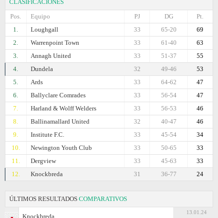
CLASIFICACIONES
Pos.
Equipo
PJ
DG
Pt.
1.
Loughgall
33
65-20
69
2.
Warrenpoint Town
33
61-40
63
3.
Annagh United
33
51-37
55
4.
Dundela
32
49-46
53
5.
Ards
33
64-62
47
6.
Ballyclare Comrades
33
56-54
47
7.
Harland & Wolff Welders
33
56-53
46
8.
Ballinamallard United
32
40-47
46
9.
Institute F.C.
33
45-54
34
10.
Newington Youth Club
33
50-65
33
11.
Dergview
33
45-63
33
12.
Knockbreda
31
36-77
24
ÚLTIMOS RESULTADOS
COMPARATIVOS
13.01.24
Knockbreda