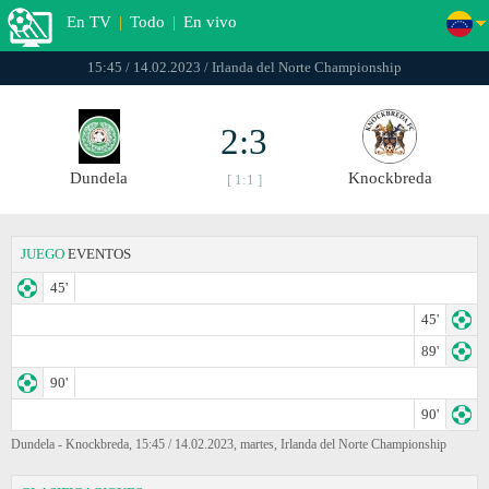
En TV
|
Todo
|
En vivo
15:45 / 14.02.2023 / Irlanda del Norte Championship
2:3
Dundela
Knockbreda
[ 1:1 ]
JUEGO
EVENTOS
45'
45'
89'
90'
90'
Dundela - Knockbreda, 15:45 / 14.02.2023, martes, Irlanda del Norte Championship