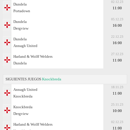
02.12.23
Dundela
11:00
Portadown
05.12.23
Dundela
16:00
Dergview
22.12.23
Dundela
16:00
Annagh United
27.12.23
Harland & Wolff Welders
11:00
Dundela
SIGUIENTES JUEGOS
Knockbreda
18.11.23
Annagh United
11:00
Knockbreda
25.11.23
Knockbreda
10:00
Dergview
02.12.23
Harland & Wolff Welders
11:00