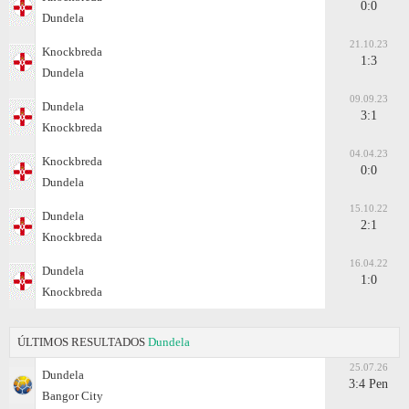
0:0
Dundela
21.10.23
Knockbreda
1:3
Dundela
09.09.23
Dundela
3:1
Knockbreda
04.04.23
Knockbreda
0:0
Dundela
15.10.22
Dundela
2:1
Knockbreda
16.04.22
Dundela
1:0
Knockbreda
ÚLTIMOS RESULTADOS
Dundela
25.07.26
Dundela
3:4 Pen
Bangor City