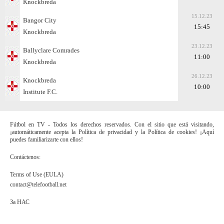
Knockbreda
15.12.23
Bangor City
15:45
Knockbreda
23.12.23
Ballyclare Comrades
11:00
Knockbreda
26.12.23
Knockbreda
10:00
Institute F.C.
Fútbol en TV - Todos los derechos reservados. Con el sitio que está visitando,
¡automáticamente acepta la Política de privacidad y la Política de cookies! ¡Aquí
puedes familiarizarte con ellos!
Contáctenos:
Terms of Use (EULA)
contact@telefootball.net
За НАС