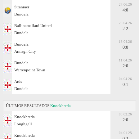
27.06.26
Stranraer
4:0
Dundela
25.04.26
Ballinamallard United
2:2
Dundela
18.04.26
Dundela
0:0
Armagh City
11.04.26
Dundela
2:0
Warrenpoint Town
04.04.26
Ards
0:1
Dundela
ÚLTIMOS RESULTADOS
Knockbreda
03.02.26
Knockbreda
2:0
Loughgall
04.01.25
Knockbreda
0:3