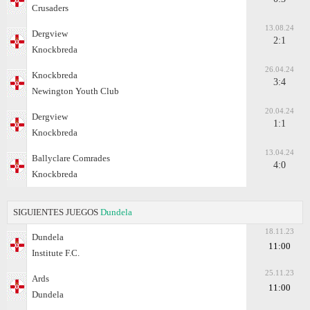
Crusaders
13.08.24
Dergview
2:1
Knockbreda
26.04.24
Knockbreda
3:4
Newington Youth Club
20.04.24
Dergview
1:1
Knockbreda
13.04.24
Ballyclare Comrades
4:0
Knockbreda
SIGUIENTES JUEGOS
Dundela
18.11.23
Dundela
11:00
Institute F.C.
25.11.23
Ards
11:00
Dundela