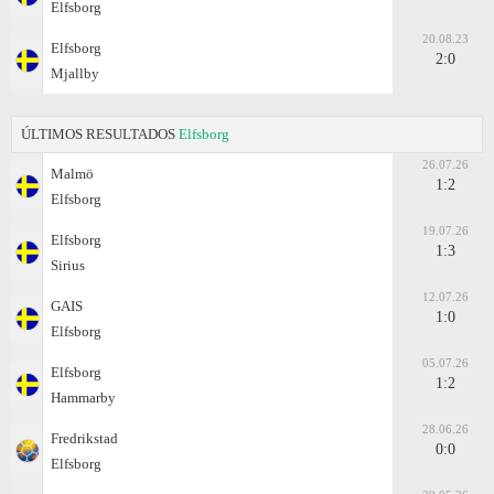
Elfsborg
20.08.23
Elfsborg
2:0
Mjallby
ÚLTIMOS RESULTADOS
Elfsborg
26.07.26
Malmö
1:2
Elfsborg
19.07.26
Elfsborg
1:3
Sirius
12.07.26
GAIS
1:0
Elfsborg
05.07.26
Elfsborg
1:2
Hammarby
28.06.26
Fredrikstad
0:0
Elfsborg