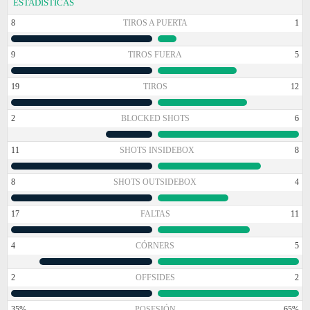
ESTADÍSTICAS
8
TIROS A PUERTA
1
9
TIROS FUERA
5
19
TIROS
12
2
BLOCKED SHOTS
6
11
SHOTS INSIDEBOX
8
8
SHOTS OUTSIDEBOX
4
17
FALTAS
11
4
CÓRNERS
5
2
OFFSIDES
2
35%
POSESIÓN
65%