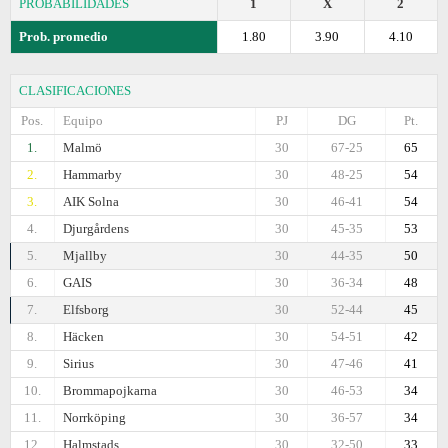
PROBABILIDADES
1
X
2
Prob. promedio
1.80
3.90
4.10
CLASIFICACIONES
Pos.
Equipo
PJ
DG
Pt.
1.
Malmö
30
67-25
65
2.
Hammarby
30
48-25
54
3.
AIK Solna
30
46-41
54
4.
Djurgårdens
30
45-35
53
5.
Mjallby
30
44-35
50
6.
GAIS
30
36-34
48
7.
Elfsborg
30
52-44
45
8.
Häcken
30
54-51
42
9.
Sirius
30
47-46
41
10.
Brommapojkarna
30
46-53
34
11.
Norrköping
30
36-57
34
12.
Halmstads
30
32-50
33