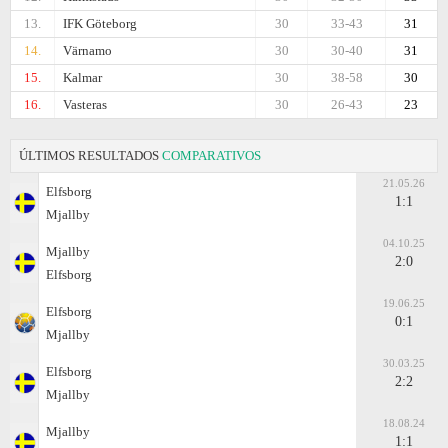
13.
IFK Göteborg
30
33-43
31
14.
Värnamo
30
30-40
31
15.
Kalmar
30
38-58
30
16.
Vasteras
30
26-43
23
ÚLTIMOS RESULTADOS
COMPARATIVOS
21.05.26
Elfsborg
1:1
Mjallby
04.10.25
Mjallby
2:0
Elfsborg
19.06.25
Elfsborg
0:1
Mjallby
30.03.25
Elfsborg
2:2
Mjallby
18.08.24
Mjallby
1:1