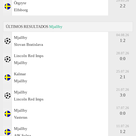
29.05.26
Örgryte
2:2
Elfsborg
ÚLTIMOS RESULTADOS
Mjallby
04.08.26
Mjallby
1:2
Slovan Bratislava
28.07.26
Lincoln Red Imps
0:0
Mjallby
25.07.26
Kalmar
2:1
Mjallby
21.07.26
Mjallby
3:0
Lincoln Red Imps
17.07.26
Mjallby
0:0
Vasteras
11.07.26
Mjallby
1:2
AIK Solna