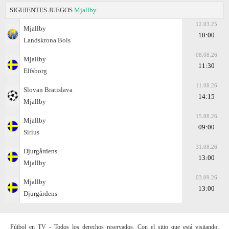
SIGUIENTES JUEGOS
Mjallby
12.03.25
Mjallby
10:00
Landskrona Bols
08.08.26
Mjallby
11:30
Elfsborg
11.08.26
Slovan Bratislava
14:15
Mjallby
15.08.26
Mjallby
09:00
Sirius
31.08.26
Djurgårdens
13:00
Mjallby
03.09.26
Mjallby
13:00
Djurgårdens
Fútbol en TV - Todos los derechos reservados. Con el sitio que está visitando,