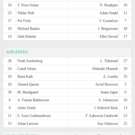
16
T. Noor Ouma
N. Roejkjaer
10
23
Niklas Hult
Adam Staahl
11
17
Per Frick
V. Gustafson
7
10
Michael Baidoo
J. Bergstroem
18
14
Jalal Abdulai
Elliot Stroud
17
SUPLENTES:
28
Noah Soederberg
L. Tidstrand
27
24
Camil Jebara
Abdoulie Manneh
19
19
Rami Kaib
A. Lundin
35
18
Ahmed Qasem
Arvid Brorsson
3
30
M. Bundgaard
Imam Jagne
6
6
A. Fannar Baldursson
A. Johansson
16
9
Arber Zeneli
J. Kiilerich Rask
13
11
E. Aron Gudmundsson
F. Aakesson Linderoth
23
13
Johan Larsson
Isac Johnsson
25