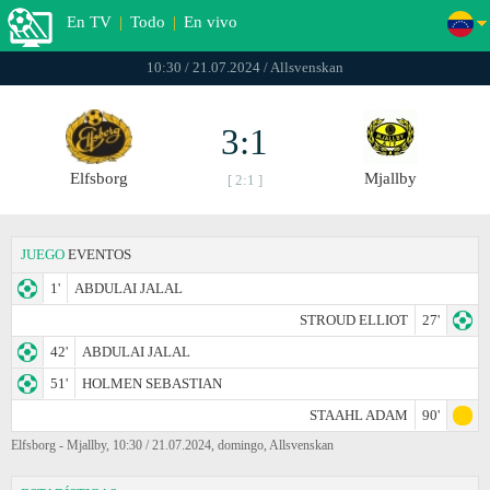
En TV
|
Todo
|
En vivo
10:30 / 21.07.2024 / Allsvenskan
3:1
Elfsborg
Mjallby
[ 2:1 ]
JUEGO
EVENTOS
1'
ABDULAI JALAL
STROUD ELLIOT
27'
42'
ABDULAI JALAL
51'
HOLMEN SEBASTIAN
STAAHL ADAM
90'
Elfsborg - Mjallby, 10:30 / 21.07.2024, domingo, Allsvenskan