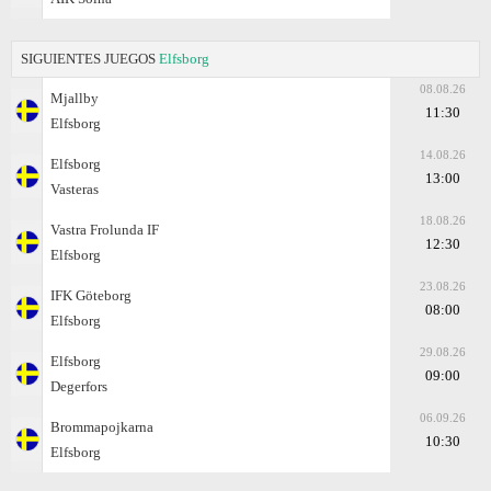
SIGUIENTES JUEGOS
Elfsborg
08.08.26
Mjallby
11:30
Elfsborg
14.08.26
Elfsborg
13:00
Vasteras
18.08.26
Vastra Frolunda IF
12:30
Elfsborg
23.08.26
IFK Göteborg
08:00
Elfsborg
29.08.26
Elfsborg
09:00
Degerfors
06.09.26
Brommapojkarna
10:30
Elfsborg