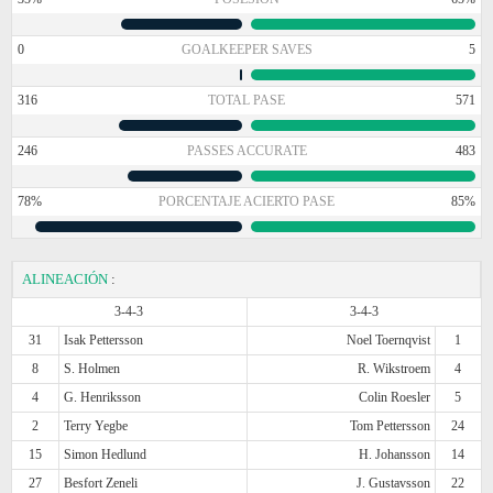
0
GOALKEEPER SAVES
5
316
TOTAL PASE
571
246
PASSES ACCURATE
483
78%
PORCENTAJE ACIERTO PASE
85%
ALINEACIÓN
:
3-4-3
3-4-3
31
Isak Pettersson
Noel Toernqvist
1
8
S. Holmen
R. Wikstroem
4
4
G. Henriksson
Colin Roesler
5
2
Terry Yegbe
Tom Pettersson
24
15
Simon Hedlund
H. Johansson
14
27
Besfort Zeneli
J. Gustavsson
22