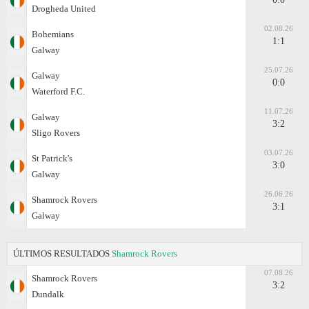
Drogheda United
02.08.26
Bohemians
1:1
Galway
25.07.26
Galway
0:0
Waterford F.C.
11.07.26
Galway
3:2
Sligo Rovers
03.07.26
St Patrick's
3:0
Galway
26.06.26
Shamrock Rovers
3:1
Galway
ÚLTIMOS RESULTADOS
Shamrock Rovers
07.08.26
Shamrock Rovers
3:2
Dundalk