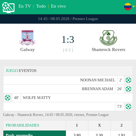
En TV
|
Todo
|
En vivo
14:45 / 08.05.2026 / Premier League
1:3
Galway
Shamrock Rovers
[ 0:2 ]
JUEGO
EVENTOS
NOONAN MICHAEL
2'
BRENNAN ADAM
26'
48'
WOLFE MATTY
73'
Galway - Shamrock Rovers, 14:45 / 08.05.2026, viernes, Premier League
PROBABILIDADES
1
X
2
Prob. promedio
3.80
3.30
1.91