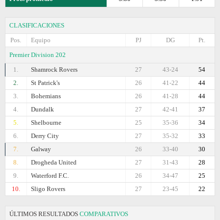
CLASIFICACIONES
Pos.
Equipo
PJ
DG
Pt.
Premier Division 202
1.
Shamrock Rovers
27
43-24
54
2.
St Patrick's
26
41-22
44
3.
Bohemians
26
41-28
44
4.
Dundalk
27
42-41
37
5.
Shelbourne
25
35-36
34
6.
Derry City
27
35-32
33
7.
Galway
26
33-40
30
8.
Drogheda United
27
31-43
28
9.
Waterford F.C.
26
34-47
25
10.
Sligo Rovers
27
23-45
22
ÚLTIMOS RESULTADOS
COMPARATIVOS