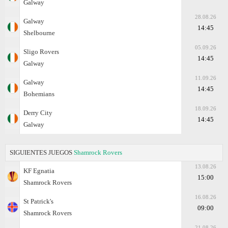
Galway
28.08.26
Galway
14:45
Shelbourne
05.09.26
Sligo Rovers
14:45
Galway
11.09.26
Galway
14:45
Bohemians
18.09.26
Derry City
14:45
Galway
SIGUIENTES JUEGOS
Shamrock Rovers
13.08.26
KF Egnatia
15:00
Shamrock Rovers
16.08.26
St Patrick's
09:00
Shamrock Rovers
21.08.26