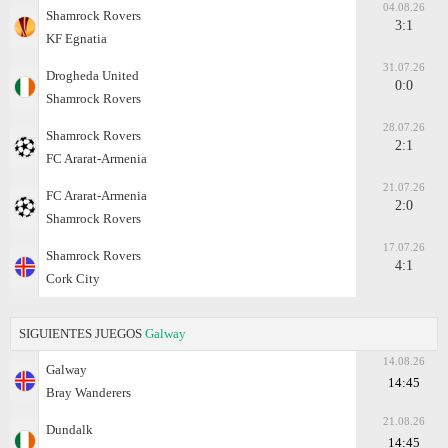
04.08.26
Shamrock Rovers
3:1
KF Egnatia
31.07.26
Drogheda United
0:0
Shamrock Rovers
28.07.26
Shamrock Rovers
2:1
FC Ararat-Armenia
21.07.26
FC Ararat-Armenia
2:0
Shamrock Rovers
17.07.26
Shamrock Rovers
4:1
Cork City
SIGUIENTES JUEGOS
Galway
14.08.26
Galway
14:45
Bray Wanderers
21.08.26
Dundalk
14:45