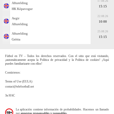
17.08.26
Afturelding
15:15
HK Kópavogur
22.08.26
Aegir
10:00
Afturelding
25.08.26
Afturelding
15:15
Grótta
Fútbol en TV - Todos los derechos reservados. Con el sitio que está visitando,
¡automáticamente acepta la Política de privacidad y la Política de cookies! ¡Aquí
puedes familiarizarte con ellos!
Contáctenos:
Terms of Use (EULA)
contact@telefootball.net
За НАС
La aplicación contiene información de probabilidades. Hacemos un llamado
por
apuestas responsables y razonables.
.