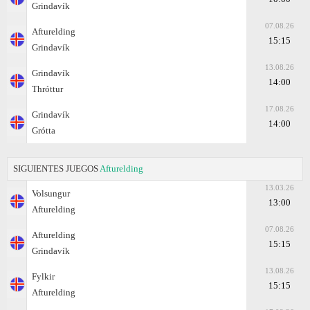
Grindavík
07.08.26
Afturelding
15:15
Grindavík
13.08.26
Grindavík
14:00
Thróttur
17.08.26
Grindavík
14:00
Grótta
SIGUIENTES JUEGOS
Afturelding
13.03.26
Volsungur
13:00
Afturelding
07.08.26
Afturelding
15:15
Grindavík
13.08.26
Fylkir
15:15
Afturelding