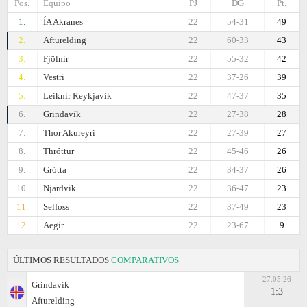
Pos.
Equipo
PJ
DG
Pt.
1.
ÍA Akranes
22
54-31
49
2.
Afturelding
22
60-33
43
3.
Fjölnir
22
55-32
42
4.
Vestri
22
37-26
39
5.
Leiknir Reykjavík
22
47-37
35
6.
Grindavík
22
27-38
28
7.
Thor Akureyri
22
27-39
27
8.
Thróttur
22
45-46
26
9.
Grótta
22
34-37
26
10.
Njardvik
22
36-47
23
11.
Selfoss
22
37-49
23
12.
Aegir
22
23-67
9
ÚLTIMOS RESULTADOS
COMPARATIVOS
27.05.26
Grindavík
1:3
Afturelding