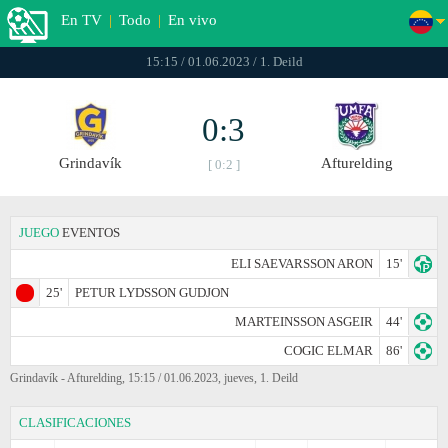
En TV
|
Todo
|
En vivo
15:15 / 01.06.2023 / 1. Deild
0:3
Grindavík
Afturelding
[ 0:2 ]
JUEGO
EVENTOS
ELI SAEVARSSON ARON
15'
25'
PETUR LYDSSON GUDJON
MARTEINSSON ASGEIR
44'
COGIC ELMAR
86'
Grindavík - Afturelding, 15:15 / 01.06.2023, jueves, 1. Deild
CLASIFICACIONES