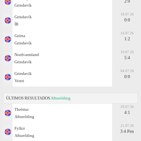
2:0
Grindavík
18.07.26
Grindavík
0:0
ÍR
14.07.26
Grótta
1:2
Grindavík
10.07.26
Nordvarmland
5:4
Grindavík
04.07.26
Grindavík
0:0
Vestri
ÚLTIMOS RESULTADOS
Afturelding
29.07.26
Thróttur
4:1
Afturelding
21.07.26
Fylkir
3:4 Pen
Afturelding