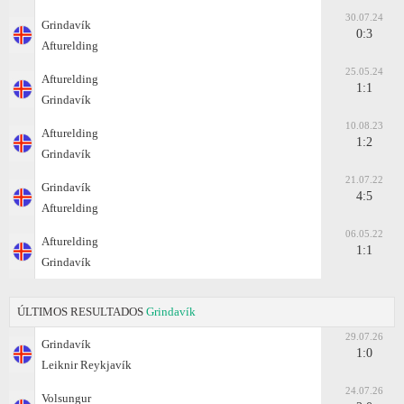
30.07.24
Grindavík
0:3
Afturelding
25.05.24
Afturelding
1:1
Grindavík
10.08.23
Afturelding
1:2
Grindavík
21.07.22
Grindavík
4:5
Afturelding
06.05.22
Afturelding
1:1
Grindavík
ÚLTIMOS RESULTADOS
Grindavík
29.07.26
Grindavík
1:0
Leiknir Reykjavík
24.07.26
Volsungur