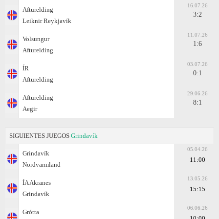
16.07.26
Afturelding
3:2
Leiknir Reykjavík
11.07.26
Volsungur
1:6
Afturelding
03.07.26
ÍR
0:1
Afturelding
29.06.26
Afturelding
8:1
Aegir
SIGUIENTES JUEGOS
Grindavík
05.04.26
Grindavík
11:00
Nordvarmland
13.05.26
ÍA Akranes
15:15
Grindavík
06.06.26
Grótta
10:00