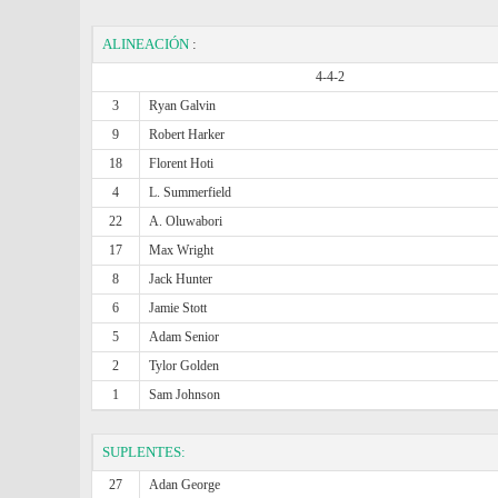
ALINEACIÓN
:
4-4-2
3
Ryan Galvin
9
Robert Harker
18
Florent Hoti
4
L. Summerfield
22
A. Oluwabori
17
Max Wright
8
Jack Hunter
6
Jamie Stott
5
Adam Senior
2
Tylor Golden
1
Sam Johnson
SUPLENTES:
27
Adan George