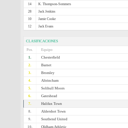
14
K. Thompson-Sommers
28
Jack Jenkins
10
Jamie Cooke
12
Jack Evans
CLASIFICACIONES
Pos.
Equipo
1.
Chesterfield
2.
Barnet
3.
Bromley
4.
Altrincham
5.
Solihull Moors
6.
Gateshead
7.
Halifax Town
8.
Aldershot Town
9.
Southend United
10.
Oldham Athletic