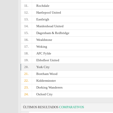
11.
Rochdale
12.
Hartlepool United
13.
Eastleigh
14.
Maidenhead United
15.
Dagenham & Redbridge
16.
Wealdstone
17.
Woking
18.
AFC Fylde
19.
Ebbsfleet United
20.
York City
21.
Boreham Wood
22.
Kidderminster
23.
Dorking Wanderers
24.
Oxford City
ÚLTIMOS RESULTADOS
COMPARATIVOS