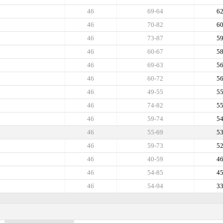
46
69-64
6
46
70-82
6
46
73-87
5
46
60-67
5
46
69-63
5
46
60-72
5
46
49-55
5
46
74-82
5
46
59-74
5
46
55-69
5
46
59-73
5
46
40-59
4
46
54-85
4
46
54-94
3