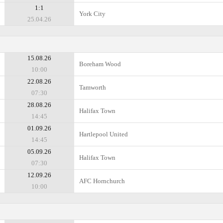
1:1
York City
25.04.26
15.08.26
Boreham Wood
10:00
22.08.26
Tamworth
07:30
28.08.26
Halifax Town
14:45
01.09.26
Hartlepool United
14:45
05.09.26
Halifax Town
07:30
12.09.26
AFC Hornchurch
10:00