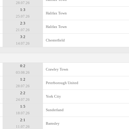
28.07.26
1:3
Halifax Town
25.07.26
2:3
Halifax Town
21.07.26
3:2
Chesterfield
14.07.26
0:2
Crawley Town
03.08.26
1:2
Peterborough United
28.07.26
2:2
York City
24.07.26
1:5
Sunderland
18.07.26
2:1
Barnsley
11.07.26