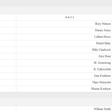
4-4-1-1
Rory Watson
Danny Amos
Callum Howe
Daniel Batty
Billy Chadwick
Alex Hunt
M. Armstrong
R. Fallowfield
Sam Fishburn
Dipo Akinyemi
Maziar Kouhyar
William Smith