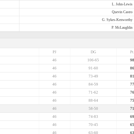
L. John-Lewis
Quevin Castro
G. Sykes-Kenworthy
P. McLaughlin
PJ
DG
Pt
46
106-65
9
46
91-60
8
46
73-49
8
46
84-59
7
46
71-62
7
46
88-64
7
46
58-50
7
46
74-83
6
46
70-45
6
46
63-60
6