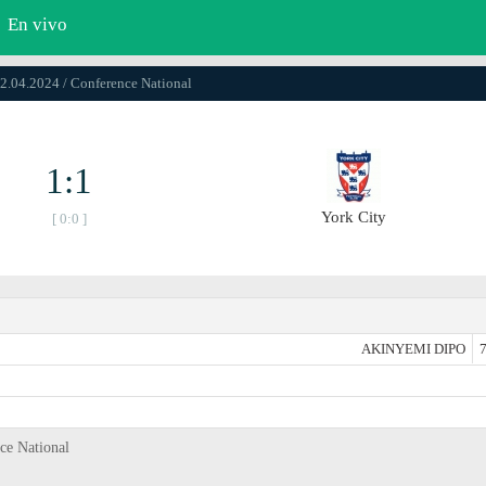
En vivo
02.04.2024 / Conference National
1:1
York City
[ 0:0 ]
AKINYEMI DIPO
7
ce National