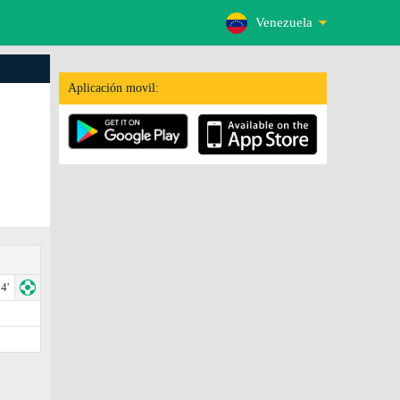
Venezuela
Aplicación movil:
4'