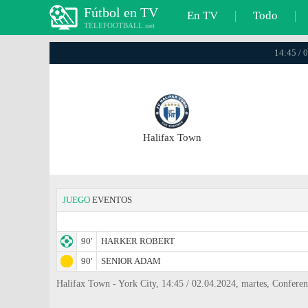
Fútbol en TV
En TV
|
Todo
|
TELEFOOTBALL.net
14:45 / 
Halifax Town
JUEGO
EVENTOS
90'
HARKER ROBERT
90'
SENIOR ADAM
Halifax Town - York City, 14:45 / 02.04.2024, martes, Conferen