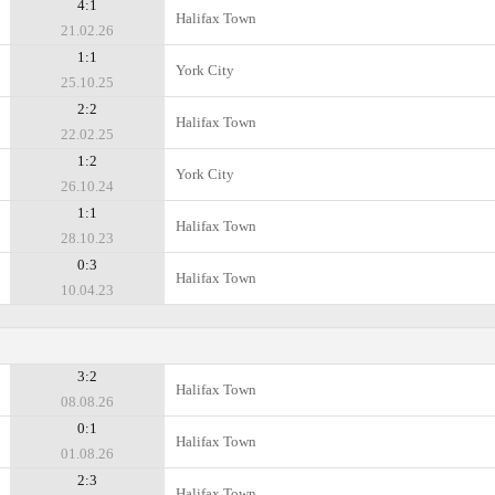
4:1
Halifax Town
21.02.26
1:1
York City
25.10.25
2:2
Halifax Town
22.02.25
1:2
York City
26.10.24
1:1
Halifax Town
28.10.23
0:3
Halifax Town
10.04.23
3:2
Halifax Town
08.08.26
0:1
Halifax Town
01.08.26
2:3
Halifax Town