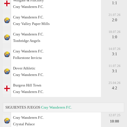
Wingate & Finchley
1:1
Cray Wanderers F.C.
21.07.26
Cray Wanderers F.C.
2:0
Cray Valley Paper Mills
18.07.26
Cray Wanderers F.C.
1:0
Tonbridge Angels
14.07.26
Cray Wanderers F.C.
3:1
Folkestone Invicta
11.07.26
Dover Athletic
3:1
Cray Wanderers F.C.
25.04.26
Burgess Hill Town
4:2
Cray Wanderers F.C.
SIGUIENTES JUEGOS
Cray Wanderers F.C.
12.07.25
Cray Wanderers F.C.
10:00
Crystal Palace