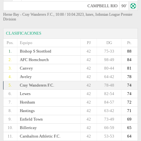
CAMPBELL RIO
90'
Herne Bay - Cray Wanderers F.C., 10:00 / 10.04.2023, lunes, Isthmian League Premier
Division
CLASIFICACIONES
Pos.
Equipo
PJ
DG
Pt.
1.
Bishop S Stortford
42
75-33
88
2.
AFC Hornchurch
42
98-49
84
3.
Canvey
42
80-44
81
4.
Aveley
42
64-42
78
5.
Cray Wanderers F.C.
42
78-48
74
6.
Lewes
42
82-54
74
7.
Horsham
42
84-57
72
8.
Hastings
42
63-42
71
9.
Enfield Town
42
73-49
69
10.
Billericay
42
66-59
65
11.
Carshalton Athletic F.C.
42
53-53
64