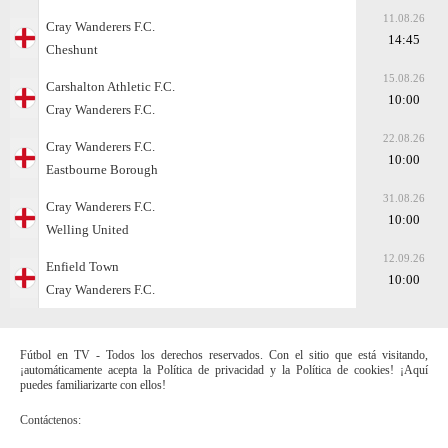
11.08.26
Cray Wanderers F.C.
14:45
Cheshunt
15.08.26
Carshalton Athletic F.C.
10:00
Cray Wanderers F.C.
22.08.26
Cray Wanderers F.C.
10:00
Eastbourne Borough
31.08.26
Cray Wanderers F.C.
10:00
Welling United
12.09.26
Enfield Town
10:00
Cray Wanderers F.C.
Fútbol en TV - Todos los derechos reservados. Con el sitio que está visitando,
¡automáticamente acepta la Política de privacidad y la Política de cookies! ¡Aquí
puedes familiarizarte con ellos!
Contáctenos: