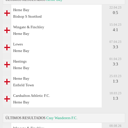
22.04.23
Herne Bay
0:5
Bishop S Stortford
15.04.23
Wingate & Finchley
4:1
Herne Bay
07.04.23
Lewes
3:3
Herne Bay
01.04.23
Hastings
3:3
Herne Bay
25.03.23
Herne Bay
1:3
Enfield Town
18.03.23
Carshalton Athletic F.C.
1:3
Herne Bay
ÚLTIMOS RESULTADOS
Cray Wanderers F.C.
08.08.26