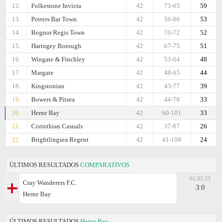
12.
Folkestone Invicta
42
73-65
59
13.
Potters Bar Town
42
56-86
53
14.
Bognor Regis Town
42
70-72
52
15.
Haringey Borough
42
67-75
51
16.
Wingate & Finchley
42
53-64
48
17.
Margate
42
48-65
44
18.
Kingstonian
42
43-77
39
19.
Bowers & Pitsea
42
44-78
33
20.
Herne Bay
42
60-101
33
21.
Corinthian Casuals
42
37-87
26
22.
Brightlingsea Regent
42
41-108
24
ÚLTIMOS RESULTADOS
COMPARATIVOS
02.01.23
Cray Wanderers F.C.
3:0
Herne Bay
ÚLTIMOS RESULTADOS
Herne Bay