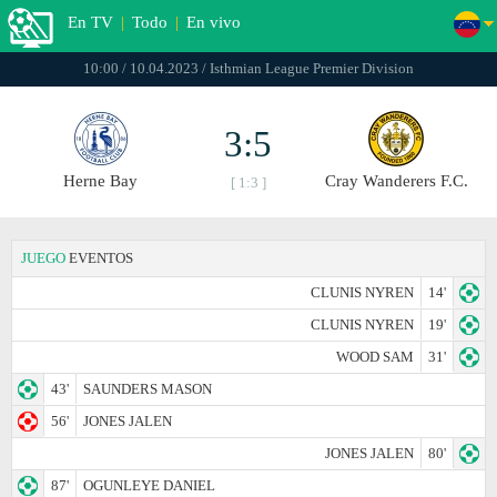
En TV
|
Todo
|
En vivo
10:00 / 10.04.2023 / Isthmian League Premier Division
3:5
Herne Bay
Cray Wanderers F.C.
[ 1:3 ]
JUEGO
EVENTOS
CLUNIS NYREN
14'
CLUNIS NYREN
19'
WOOD SAM
31'
43'
SAUNDERS MASON
56'
JONES JALEN
JONES JALEN
80'
87'
OGUNLEYE DANIEL