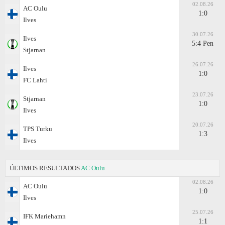
02.08.26
AC Oulu
1:0
Ilves
30.07.26
Ilves
5:4 Pen
Stjarnan
26.07.26
Ilves
1:0
FC Lahti
23.07.26
Stjarnan
1:0
Ilves
20.07.26
TPS Turku
1:3
Ilves
ÚLTIMOS RESULTADOS
AC Oulu
02.08.26
AC Oulu
1:0
Ilves
25.07.26
IFK Mariehamn
1:1