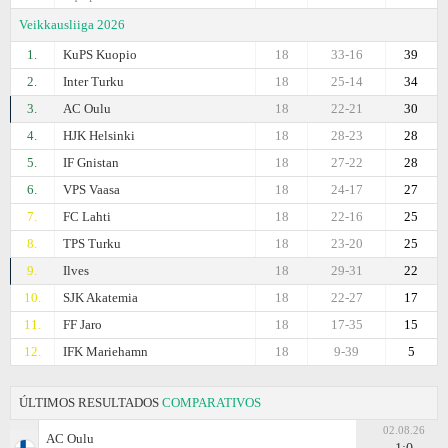
Veikkausliiga 2026
1.
KuPS Kuopio
18
33-16
39
2.
Inter Turku
18
25-14
34
3.
AC Oulu
18
22-21
30
4.
HJK Helsinki
18
28-23
28
5.
IF Gnistan
18
27-22
28
6.
VPS Vaasa
18
24-17
27
7.
FC Lahti
18
22-16
25
8.
TPS Turku
18
23-20
25
9.
Ilves
18
29-31
22
10.
SJK Akatemia
18
22-27
17
11.
FF Jaro
18
17-35
15
12.
IFK Mariehamn
18
9-39
5
ÚLTIMOS RESULTADOS
COMPARATIVOS
02.08.26
AC Oulu