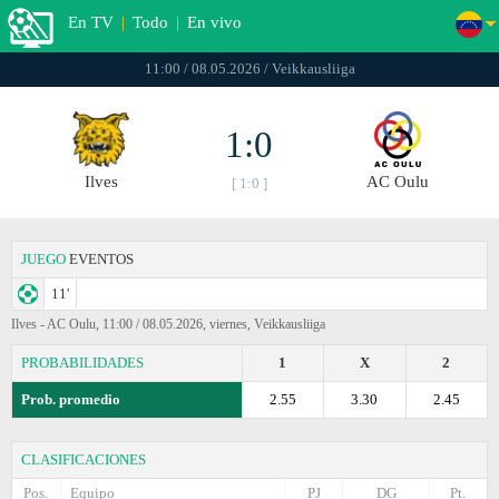
En TV
|
Todo
|
En vivo
11:00 / 08.05.2026 / Veikkausliiga
1:0
Ilves
AC Oulu
[ 1:0 ]
JUEGO
EVENTOS
11'
Ilves - AC Oulu, 11:00 / 08.05.2026, viernes, Veikkausliiga
PROBABILIDADES
1
X
2
Prob. promedio
2.55
3.30
2.45
CLASIFICACIONES
Pos.
Equipo
PJ
DG
Pt.